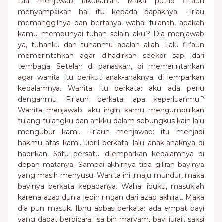
Dia menjawab lakukanlah. Maka putrid fir’aun
menyampaikan hal itu kepada bapaknya. Fir’au
memanggilnya dan bertanya, wahai fulanah, apakah
kamu mempunyai tuhan selain aku.? Dia menjawab
ya, tuhanku dan tuhanmu adalah allah. Lalu fir’aun
memerintahkan agar dihadirkan seekor sapi dari
tembaga. Setelah di panaskan, di memerintahkan
agar wanita itu berikut anak-anaknya di lemparkan
kedalamnya. Wanita itu berkata: aku ada perlu
denganmu. Fir’aun berkata; apa keperluanmu.?
Wanita menjawab: aku ingin kamu mengumpulkan
tulang-tulangku dan ankku dalam sebungkus kain lalu
mengubur kami. Fir’aun menjawab: itu menjadi
hakmu atas kami. Jibril berkata: lalu anak-anaknya di
hadirkan. Satu persatu dilemparkan kedalamnya di
depan matanya. Sampai akhirnya tiba giliran bayinya
yang masih menyusu. Wanita ini ,maju mundur, maka
bayinya berkata kepadanya. Wahai ibuku, masuklah
karena azab dunia lebih ringan dari azab akhirat. Maka
dia pun masuk. Ibnu abbas berkata: ada empat bayi
yang dapat berbicara: isa bin maryam, bayi juraij, saksi