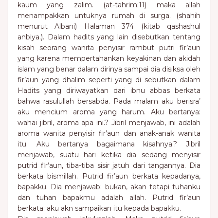
kaum yang zalim. (at-tahrim;11) maka allah
menampakkan untuknya rumah di surga. (shahih
menurut Albani) Halaman 374 (kitab qashashul
anbiya.). Dalam hadits yang lain disebutkan tentang
kisah seorang wanita penyisir rambut putri fir’aun
yang karena mempertahankan keyakinan dan akidah
islam yang benar dalam dirinya sampai dia disiksa oleh
fir’aun yang dhalim seperti yang di sebutkan dalam
Hadits yang diriwayatkan dari ibnu abbas berkata
bahwa rasulullah bersabda. Pada malam aku berisra’
aku mencium aroma yang harum. Aku bertanya:
wahai jibril, aroma apa ini.? Jibril menjawab, ini adalah
aroma wanita penyisir fir’aun dan anak-anak wanita
itu. Aku bertanya bagaimana kisahnya.? Jibril
menjawab, suatu hari ketika dia sedang menyisir
putrid fir’aun, tiba-tiba sisir jatuh dari tangannya. Dia
berkata bismillah. Putrid fir’aun berkata kepadanya,
bapakku. Dia menjawab: bukan, akan tetapi tuhanku
dan tuhan bapakmu adalah allah. Putrid fir’aun
berkata: aku akn sampaikan itu kepada bapakku.