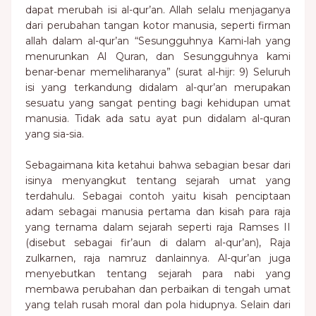
dapat merubah isi al-qur’an. Allah selalu menjaganya
dari perubahan tangan kotor manusia, seperti firman
allah dalam al-qur’an “Sesungguhnya Kami-lah yang
menurunkan Al Quran, dan Sesungguhnya kami
benar-benar memeliharanya” (surat al-hijr: 9) Seluruh
isi yang terkandung didalam al-qur’an merupakan
sesuatu yang sangat penting bagi kehidupan umat
manusia. Tidak ada satu ayat pun didalam al-quran
yang sia-sia.
Sebagaimana kita ketahui bahwa sebagian besar dari
isinya menyangkut tentang sejarah umat yang
terdahulu. Sebagai contoh yaitu kisah penciptaan
adam sebagai manusia pertama dan kisah para raja
yang ternama dalam sejarah seperti raja Ramses II
(disebut sebagai fir’aun di dalam al-qur’an), Raja
zulkarnen, raja namruz danlainnya. Al-qur’an juga
menyebutkan tentang sejarah para nabi yang
membawa perubahan dan perbaikan di tengah umat
yang telah rusah moral dan pola hidupnya. Selain dari