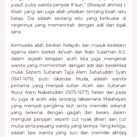
yusuf, putra wanita penyisir fr’aun.” (Riwayat ahmad ).
Kisah yang lain juga allah jelaskan tentang kisah ratu
balqis. Dia adalah seorang ratu yang kerkuasa di
negerinya yang memerintah dengan adil dan bijak
sana.
Kemuadia allah berikan hidayah dan masuk kedalam
agama islam berkat da’wah dari Nabi Sulaiman A.S.
dalam sejarah kerajaan aceh kita juga mengenal
wanita yang memerintah dengan adil dan berakhlaq
mulia. Seperti Sultanah Tajul Alam Safiatuddin Syah
(1641-1675), putri Iskandar Muda, adalah wanita
pertama yang menjadi sultan Aceh dan Sultanah
Nurul Alam Nakiatuddin (1675-1677). Selain dari pada
itu juga di aceh ada seorang laksamana Malahayati
yang menjadi panglima laut serta memiliki srikandi
yang terkenal dengan gagah dan berani dalam
mengusir penjajah seperti cut nyak dhien dan cut
mutia serta pejuang wanita yang lainnya. Yang ketiga,
adalah tipe wanita yang suci dan memiliki akhlaq