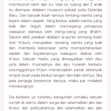
membunuh lebih dari itu. Saat ini, tulang dari 3 anak
itu disimpan didalam museum pribadi polisi Selandia
Baru. Dan banyak kisah lainnya tentang wanita yang
kejam dalam sejarah. Yang kedua, adalah wanita yang
baik dan teguh dalam memegang prinsipnya
walaupun dianiaya oleh orang-orang yang dhalim.
Seperti allah jelaskan didalam al-qur’an tentang Asiah
(istri fir’aun), merupakan seorang wanita yang baik
dan membela kebenaran serta mempertahankan
aqidah dan keyakinannya walaupun disiksa oleh
fir’aun. Sebuah hadits yang diriwayatkan oleh Abu
ya’la dalam musnadnya dari abu hurairah berkata:
sesungguhnya fir’aun menancipkan patok sebanyak
empat buah pada kedua tangan dan kaki istrinya. Jika
para penjaga berpencar darinya, maka par malaikat
menaunginya.
Dia berkata: ya tuhanku, bangunlah untukku sebuah
rumah di sisimu dalam surga dan selamatkan aku dari
fir’aun dan perbuatannya dan selamatkan aku dari