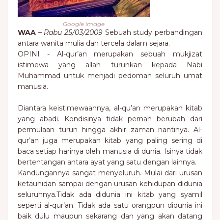
Google image
WAA
–
Rabu 25/03/2009
Sebuah study perbandingan
antara wanita mulia dan tercela dalam sejara.
OPINI - Al-qur’an merupakan sebuah mukjizat
istimewa yang allah turunkan kepada Nabi
Muhammad untuk menjadi pedoman seluruh umat
manusia.
Diantara keistimewaannya, al-qu’an merupakan kitab
yang abadi. Kondisinya tidak pernah berubah dari
permulaan turun hingga akhir zaman nantinya. Al-
qur’an juga merupakan kitab yang paling sering di
baca setiap harinya oleh manusia di dunia. Isinya tidak
bertentangan antara ayat yang satu dengan lainnya.
Kandungannya sangat menyeluruh. Mulai dari urusan
ketauhidan sampai dengan urusan kehidupan didunia
seluruhnya.Tidak ada didunia ini kitab yang syamil
seperti al-qur’an. Tidak ada satu orangpun didunia ini
baik dulu maupun sekarang dan yang akan datang