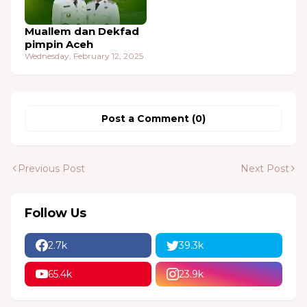
Muallem dan Dekfad
pimpin Aceh
Wednesday, February 12, 2025
Post a Comment (0)
Previous Post
Next Post
Follow Us
2.7k
39.3k
65.4k
23.9k