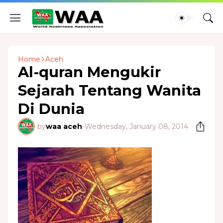
Home
Aceh
Al-quran Mengukir
Sejarah Tentang Wanita
Di Dunia
by
waa aceh
-
Wednesday, January 08, 2014