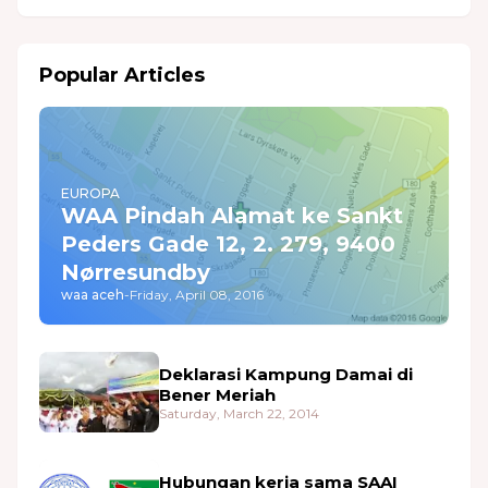
Popular Articles
EUROPA
WAA Pindah Alamat ke Sankt
Peders Gade 12, 2. 279, 9400
Nørresundby
waa aceh
-
Friday, April 08, 2016
Deklarasi Kampung Damai di
Bener Meriah
Saturday, March 22, 2014
Hubungan kerja sama SAAI