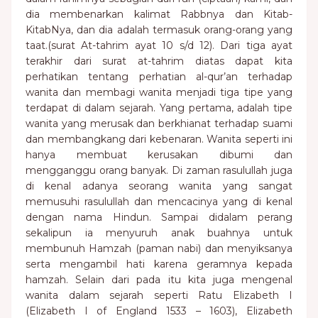
dia membenarkan kalimat Rabbnya dan Kitab-
KitabNya, dan dia adalah termasuk orang-orang yang
taat.(surat At-tahrim ayat 10 s/d 12). Dari tiga ayat
terakhir dari surat at-tahrim diatas dapat kita
perhatikan tentang perhatian al-qur’an terhadap
wanita dan membagi wanita menjadi tiga tipe yang
terdapat di dalam sejarah. Yang pertama, adalah tipe
wanita yang merusak dan berkhianat terhadap suami
dan membangkang dari kebenaran. Wanita seperti ini
hanya membuat kerusakan dibumi dan
mengganggu orang banyak. Di zaman rasulullah juga
di kenal adanya seorang wanita yang sangat
memusuhi rasulullah dan mencacinya yang di kenal
dengan nama Hindun. Sampai didalam perang
sekalipun ia menyuruh anak buahnya untuk
membunuh Hamzah (paman nabi) dan menyiksanya
serta mengambil hati karena geramnya kepada
hamzah. Selain dari pada itu kita juga mengenal
wanita dalam sejarah seperti Ratu Elizabeth I
(Elizabeth I of England 1533 – 1603), Elizabeth