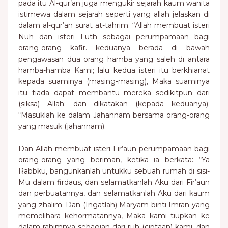
pada itu Al-qur’an juga mengukir sejarah kaum wanita
istimewa dalam sejarah seperti yang allah jelaskan di
dalam al-qur’an surat at-tahrim: “Allah membuat isteri
Nuh dan isteri Luth sebagai perumpamaan bagi
orang-orang kafir. keduanya berada di bawah
pengawasan dua orang hamba yang saleh di antara
hamba-hamba Kami; lalu kedua isteri itu berkhianat
kepada suaminya (masing-masing), Maka suaminya
itu tiada dapat membantu mereka sedikitpun dari
(siksa) Allah; dan dikatakan (kepada keduanya):
“Masuklah ke dalam Jahannam bersama orang-orang
yang masuk (jahannam).
Dan Allah membuat isteri Fir’aun perumpamaan bagi
orang-orang yang beriman, ketika ia berkata: “Ya
Rabbku, bangunkanlah untukku sebuah rumah di sisi-
Mu dalam firdaus, dan selamatkanlah Aku dari Fir’aun
dan perbuatannya, dan selamatkanlah Aku dari kaum
yang zhalim. Dan (Ingatlah) Maryam binti Imran yang
memelihara kehormatannya, Maka kami tiupkan ke
dalam rahimnya sebagian dari ruh (ciptaan) kami, dan