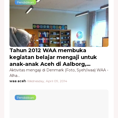
Pendidikan
Tahun 2012 WAA membuka
kegiatan belajar mengaji untuk
anak-anak Aceh di Aalborg,
Denmark.
Aktivitas mengaji di Denmark (Foto, Syeh/waa) WAA -
Alha…
waa aceh
-
Wednesday, April 09, 2014
Pendidikan