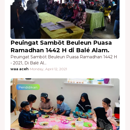
Peuingat Samböt Beuleun Puasa
Ramadhan 1442 H di Balé Alam.
Peuingat Samböt Beuleun Puasa Ramadhan 1442 H
- 2021, Di Balé Al…
waa aceh
-
Monday, April 12, 2021
Pendidikan