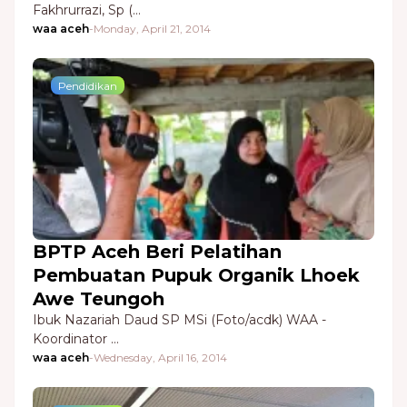
Fakhrurrazi, Sp (…
waa aceh
-
Monday, April 21, 2014
Pendidikan
BPTP Aceh Beri Pelatihan
Pembuatan Pupuk Organik Lhoek
Awe Teungoh
Ibuk Nazariah Daud SP MSi (Foto/acdk) WAA -
Koordinator …
waa aceh
-
Wednesday, April 16, 2014