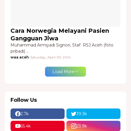
Cara Norwegia Melayani Pasien
Gangguan Jiwa
Muhammad Armiyadi Signori, Staf RSJ Aceh (foto
pribadi) …
waa aceh
-
Saturday, April 05, 2014
Load More
Follow Us
2.7k
39.3k
65.4k
23.9k