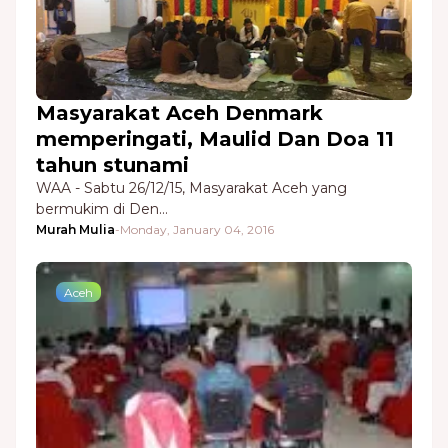
Masyarakat Aceh Denmark
memperingati, Maulid Dan Doa 11
tahun stunami
WAA - Sabtu 26/12/15, Masyarakat Aceh yang
bermukim di Den…
Murah Mulia
-
Monday, January 04, 2016
Aceh