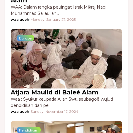
Alam
WAA: Dalam rangka peuingat Israk Mikraj Nabi
Muhammad Sallaullah…
waa aceh
-
Monday, January 27, 2025
Europa
Atjara Maulid di Baleé Alam
Waa : Syukur keupada Allah Swt, seubagoë wujud
pendidikan dan pe…
waa aceh
-
Sunday, November 17, 2024
Pendidikan