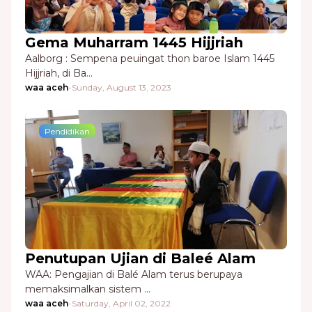
Gema Muharram 1445 Hijjriah
Aalborg : Sempena peuingat thon baroe Islam 1445
Hijjriah, di Ba…
waa aceh
-
Sunday, August 13, 2023
Pendidikan
Penutupan Ujian di Baleé Alam
WAA: Pengajian di Balé Alam terus berupaya
memaksimalkan sistem …
waa aceh
-
Saturday, April 02, 2022