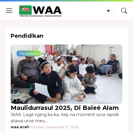
Pendidikan
Pendidikan
Maulidurrasul 2025, Di Baleé Alam
WAA: Lagè njang ka-ka, tiep na moment uroe rajoëk
atawa uroe meu…
waa aceh
-
Monday, November 17, 2025