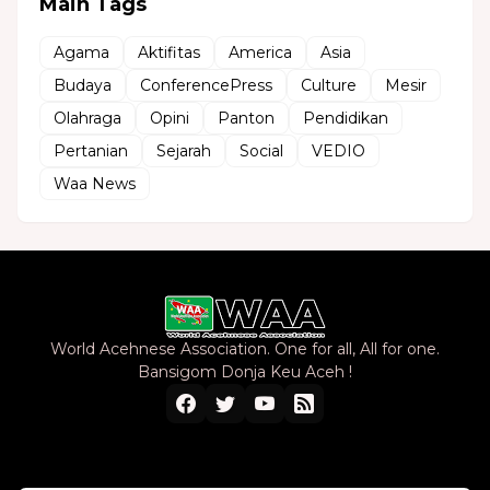
Main Tags
Agama
Aktifitas
America
Asia
Budaya
ConferencePress
Culture
Mesir
Olahraga
Opini
Panton
Pendidikan
Pertanian
Sejarah
Social
VEDIO
Waa News
World Acehnese Association. One for all, All for one.
Bansigom Donja Keu Aceh !