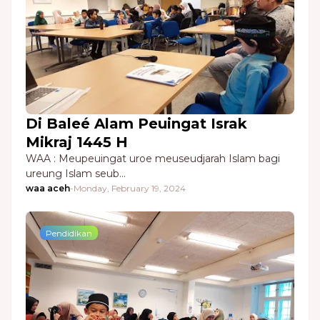
Di Baleé Alam Peuingat Israk
Mikraj 1445 H
WAA : Meupeuingat uroe meuseudjarah Islam bagi
ureung Islam seub…
waa aceh
-
Monday, February 19, 2024
Pendidikan