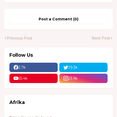
Post a Comment (0)
Previous Post
Next Post
Follow Us
2.7k
39.3k
65.4k
23.9k
Afrika