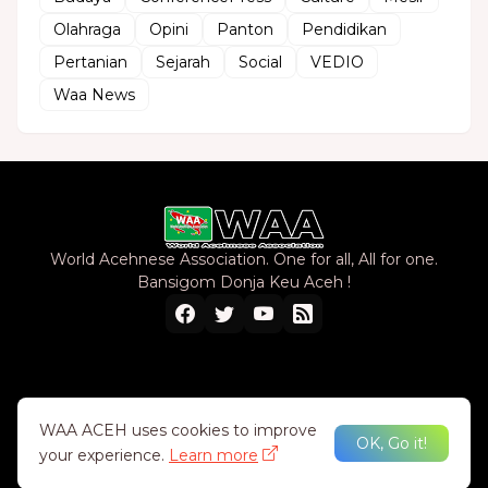
Olahraga
Opini
Panton
Pendidikan
Pertanian
Sejarah
Social
VEDIO
Waa News
World Acehnese Association. One for all, All for one.
Bansigom Donja Keu Aceh !
Home
About Us
Privacy Policy
Contact Us
WAA ACEH uses cookies to improve
OK, Go it!
your experience.
Learn more
Design by -
WAA TEAM