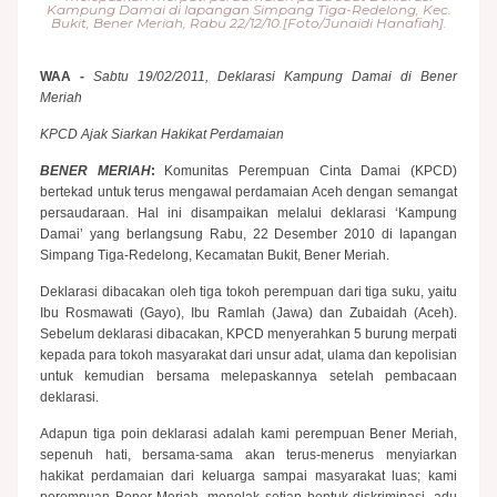
Kampung Damai di lapangan Simpang Tiga-Redelong, Kec.
Bukit, Bener Meriah, Rabu 22/12/10.[Foto/Junaidi Hanafiah].
WAA
-
Sabtu 19/02/2011, Deklarasi Kampung Damai di Bener
Meriah
KPCD Ajak Siarkan Hakikat Perdamaian
B
ENER MERIAH
:
Komunitas Perempuan Cinta Damai (KPCD)
bertekad untuk terus mengawal perdamaian Aceh dengan semangat
persaudaraan. Hal ini disampaikan melalui deklarasi ‘Kampung
Damai’ yang berlangsung Rabu, 22 Desember 2010 di lapangan
Simpang Tiga-Redelong, Kecamatan Bukit, Bener Meriah.
Deklarasi dibacakan oleh tiga tokoh perempuan dari tiga suku, yaitu
Ibu Rosmawati (Gayo), Ibu Ramlah (Jawa) dan Zubaidah (Aceh).
Sebelum deklarasi dibacakan, KPCD menyerahkan 5 burung merpati
kepada para tokoh masyarakat dari unsur adat, ulama dan kepolisian
untuk kemudian bersama melepaskannya setelah pembacaan
deklarasi.
Adapun tiga poin deklarasi adalah kami perempuan Bener Meriah,
sepenuh hati, bersama-sama akan terus-menerus menyiarkan
hakikat perdamaian dari keluarga sampai masyarakat luas; kami