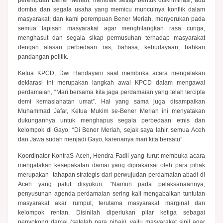
perempuan Bener Meriah, menolak setiap bentuk diskriminasi, adu
domba dan segala usaha yang memicu munculnya konflik dalam
masyarakat; dan kami perempuan Bener Meriah, menyerukan pada
semua lapisan masyarakat agar menghilangkan rasa curiga,
menghasut dan segala sikap permusuhan terhadap masyarakat
dengan alasan perbedaan ras, bahasa, kebudayaan, bahkan
pandangan politik.
Ketua KPCD, Dwi Handayani saat membuka acara mengatakan
deklarasi ini merupakan langkah awal KPCD dalam mengawal
perdamaian, “Mari bersama kita jaga perdamaian yang telah tercipta
demi kemaslahatan umat”. Hal yang sama juga disampaikan
Muhammad Jafar, Ketua Mukim se-Bener Meriah ini menyatakan
dukungannya untuk menghapus segala perbedaan etnis dan
kelompok di Gayo, “Di Bener Meriah, sejak saya lahir, semua Aceh
dan Jawa sudah menjadi Gayo, karenanya mari kita bersatu”.
Koordinator KontraS Aceh, Hendra Fadli yang turut membuka acara
mengatakan kesepakatan damai yang diprakarsai oleh para pihak
merupakan tahapan strategis dari perwujudan perdamaian abadi di
Aceh yang patut disyukuri. “Namun pada pelaksanaannya,
penyusunan agenda perdamaian sering kali mengabaikan tuntutan
masyarakat akar rumput, terutama masyarakat marginal dan
kelompok rentan. Disinilah diperlukan pilar ketiga sebagai
penyokong damai (setelah para pihak), yaitu masyarakat sipil agar