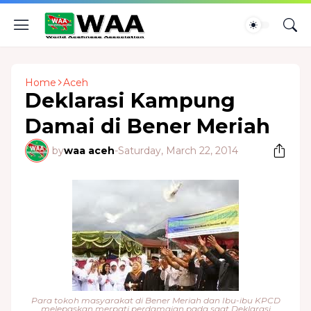
Home
Aceh
Deklarasi Kampung
Damai di Bener Meriah
by
waa aceh
-
Saturday, March 22, 2014
Para tokoh masyarakat di Bener Meriah dan Ibu-ibu KPCD
melepaskan merpati perdamaian pada saat Deklarasi