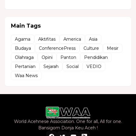
Main Tags
Agama
Aktifitas
America
Asia
Budaya
ConferencePress
Culture
Mesir
Olahraga
Opini
Panton
Pendidikan
Pertanian
Sejarah
Social
VEDIO
Waa News
World Acehnese Association. One for all, All for one.
Bansigom Donja Keu Aceh !