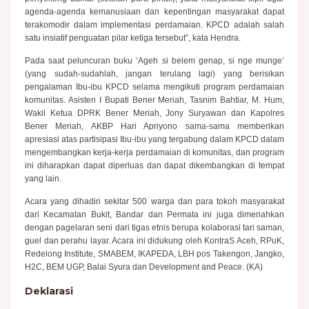
agenda-agenda kemanusiaan dan kepentingan masyarakat dapat
terakomodir dalam implementasi perdamaian. KPCD adalah salah
satu insiatif penguatan pilar ketiga tersebut”, kata Hendra.
Pada saat peluncuran buku ‘Ageh si belem genap, si nge munge’
(yang sudah-sudahlah, jangan terulang lagi) yang berisikan
pengalaman Ibu-ibu KPCD selama mengikuti program perdamaian
komunitas. Asisten I Bupati Bener Meriah, Tasnim Bahtiar, M. Hum,
Wakil Ketua DPRK Bener Meriah, Jony Suryawan dan Kapolres
Bener Meriah, AKBP Hari Apriyono sama-sama memberikan
apresiasi atas partisipasi Ibu-ibu yang tergabung dalam KPCD dalam
mengembangkan kerja-kerja perdamaian di komunitas, dan program
ini diharapkan dapat diperluas dan dapat dikembangkan di tempat
yang lain.
Acara yang dihadiri sekitar 500 warga dan para tokoh masyarakat
dari Kecamatan Bukit, Bandar dan Permata ini juga dimeriahkan
dengan pagelaran seni dari tigas etnis berupa kolaborasi tari saman,
guel dan perahu layar. Acara ini didukung oleh KontraS Aceh, RPuK,
Redelong Institute, SMABEM, IKAPEDA, LBH pos Takengon, Jangko,
H2C, BEM UGP, Balai Syura dan Development and Peace. (KA)
D
eklarasi