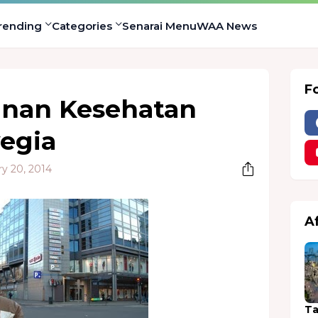
rending
Categories
Senarai Menu
WAA News
F
anan Kesehatan
egia
y 20, 2014
A
Ta