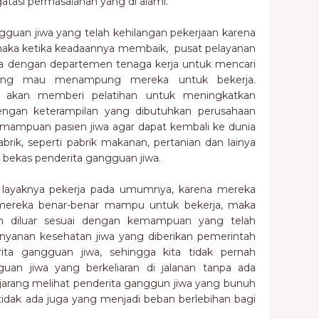
asi permasalahan yang di alami.
ngguan jiwa yang telah kehilangan pekerjaan karena
maka ketika keadaannya membaik, pusat pelayanan
ma dengan departemen tenaga kerja untuk mencari
 yang mau menampung mereka untuk bekerja.
 akan memberi pelatihan untuk meningkatkan
ngan keterampilan yang dibutuhkan perusahaan
mampuan pasien jiwa agar dapat kembali ke dunia
ik, seperti pabrik makanan, pertanian dan lainya
 bekas penderita gangguan jiwa.
 layaknya pekerja pada umumnya, karena mereka
mereka benar-benar mampu untuk bekerja, maka
an diluar sesuai dengan kemampuan yang telah
lanyanan kesehatan jiwa yang diberikan pemerintah
ita gangguan jiwa, sehingga kita tidak pernah
an jiwa yang berkeliaran di jalanan tanpa ada
t jarang melihat penderita ganggun jiwa yang bunuh
 tidak ada juga yang menjadi beban berlebihan bagi