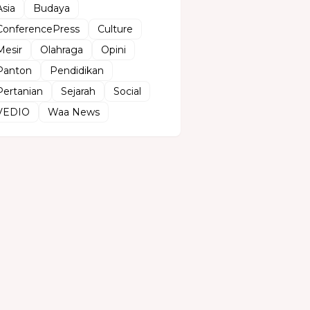
Asia
Budaya
ConferencePress
Culture
Mesir
Olahraga
Opini
Panton
Pendidikan
Pertanian
Sejarah
Social
VEDIO
Waa News