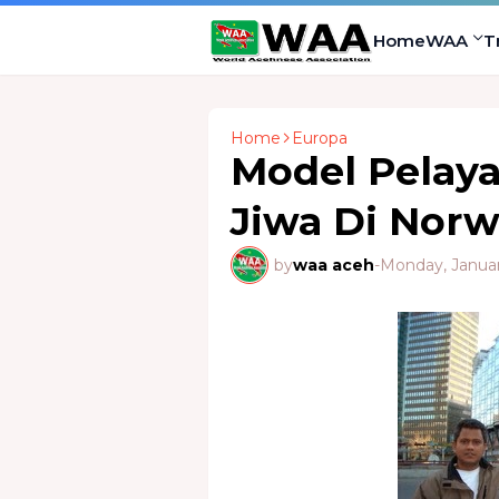
Home
WAA
T
Home
Europa
Model Pelay
Jiwa Di Norw
by
waa aceh
-
Monday, Januar