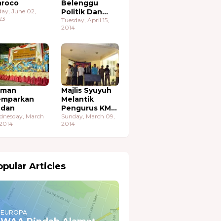
roco
Belenggu
day, June 02,
Politik Dan
23
Ekonomi
Tuesday, April 15,
2014
aman
Majlis Syuyuh
emparkan
Melantik
udan
Pengurus KMA
dnesday, March
Sudan
Sunday, March 09,
 2014
2014
pular Articles
EUROPA