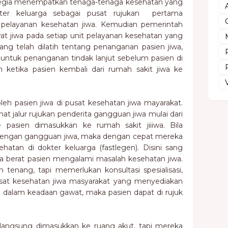
wegia menempatkan tenaga-tenaga kesehatan yang
okter keluarga sebagai pusat rujukan pertama
pelayanan kesehatan jiwa. Kemudian pemerintah
 jiwa pada setiap unit pelayanan kesehatan yang
yang telah dilatih tentang penanganan pasien jiwa,
 untuk penanganan tindak lanjut sebelum pasien di
n ketika pasien kembali dari rumah sakit jiwa ke
oleh pasien jiwa di pusat kesehatan jiwa mayarakat.
ihat jalur rujukan penderita gangguan jiwa mulai dari
e pasien dimasukkan ke rumah sakit jiiiwa. Bila
engan gangguan jiwa, maka dengan cepat mereka
atan di dokter keluarga (fastlegen). Disini sang
 berat pasien mengalami masalah kesehatan jiwa.
 tenang, tapi memerlukan konsultasi spesialisasi,
sat kesehatan jiwa masyarakat yang menyediakan
ien dalam keadaan gawat, maka pasien dapat di rujuk
k langsung dimasukkan ke ruang akut, tapi mereka