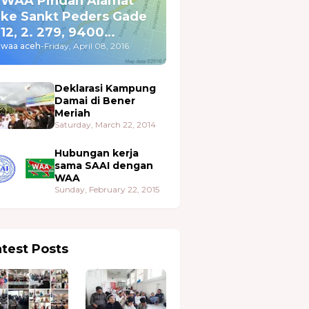
WAA Pindah Alamat
ke Sankt Peders Gade
12, 2. 279, 9400
Nørresundby
waa aceh
-
Friday, April 08, 2016
Deklarasi Kampung
Damai di Bener
Meriah
Saturday, March 22, 2014
Hubungan kerja
sama SAAI dengan
WAA
Sunday, February 22, 2015
atest Posts