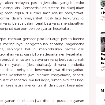
nya akan melayani pasien jiwa akut yang beresiko
 orang lain. Pemberlakuan sistem ini dilanjutkan
Mi
T
g menumpuk di rumah sakit jiwa ke masyarakat,
Mo
rmal dalam masyarakat, tidak lagi terkurung di
17,
an yang berada dalam terali besi yang mendapatkan
penjahat dari pemberi pelayanan kesehatan.
empat mebuat gempar para keluarga pasien karena
k mempunyai pengetahuan tentang bagaimana
ga, sehingga hal ini menimbulkan protes dari
 kebijakan yang diambil oleh departemen kesehatan.
Pe
Ba
ari perubahan sistem pelayanan yang berbasis rumah
14
asis masyarakat (desentralisasi), dimana penderita
Sat
ndapat pelayanan kesehatan jiwa di masyarkat.
20
ilitas kesehatan jiwa didalam masyarakat, seperti
pusat kesehatan jiwa keluarga, rumah aktivitas bagi
nan kesehatan jiwa di rumah dan pusat kesehatan
M
layanan kesehatan jiwa disetiap pusat pelayanan