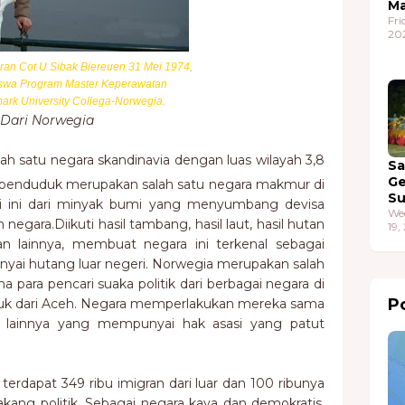
Ma
Fri
20
hiran Cot U Sibak Biereuen 31 Mei 1974,
iswa Program Master Keperawatan
rk University Collega-Norwegia.
 Dari Norwegia
ah satu negara skandinavia dengan luas wilayah 3,8
S
G
a penduduk merupakan salah satu negara makmur di
S
i ini dari minyak bumi yang menyumbang devisa
We
negara.Diikuti hasil tambang, hasil laut, hasil hutan
19,
 lainnya, membuat negara ini terkenal sebagai
ai hutang luar negeri. Norwegia merupakan salah
para pencari suaka politik dari berbagai negara di
Po
asuk dari Aceh. Negara memperlakukan mereka sama
 lainnya yang mempunyai hak asasi yang patut
terdapat 349 ribu imigran dari luar dan 100 ribunya
akang politik. Sebagai negara kaya dan demokratis,