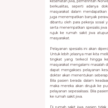
kesehatan jiwa, pemerintah Nor
berkualitas, seperti adanya d
masyarakat dalam mendapatkan 
juga menempatkan banyak perawat
dibantu oleh para pekerja sosial 
serta menempatkan spesialis jiwa
rujuk ke rumah sakit jiwa atupu
masyarakat.
Pelayanan spesialis ini akan diper
Untuk lebih jelasnya mari kita mel
tingkat yang terkecil hingga k
masyarakat mengalami masalah d
dapat mengakses pelayanan keseh
dokter akan menentukan seberapa
Bila pasien berada dalam keadaan
maka mereka akan dirujuk ke pu
pelayanan sepesialisasi. Bila pas
ke rumah sakit jiwa.
Di rumah sakit jiwa, pasien tida