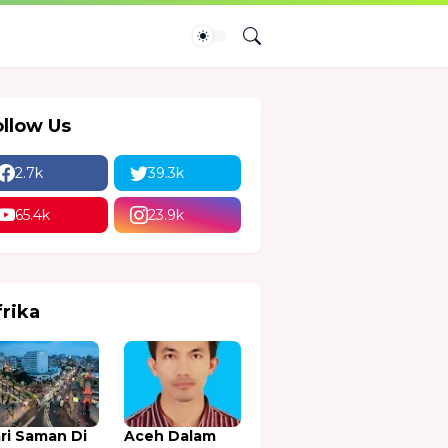
ollow Us
2.7k
39.3k
65.4k
23.9k
frika
ri Saman Di
Aceh Dalam