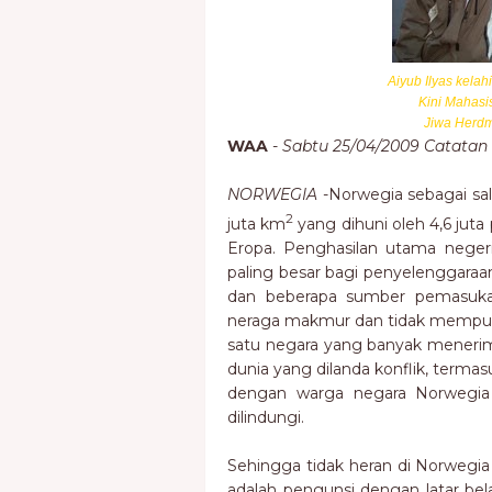
Aiyub Ilyas kela
Kini Mahas
Jiwa Herdma
WAA
-
Sabtu 25/04/2009 Catatan
NORWEGIA
-Norwegia sebagai sal
2
juta km
yang dihuni oleh 4,6 jut
Eropa. Penghasilan utama neger
paling besar bagi penyelenggaraan 
dan beberapa sumber pemasukan
neraga makmur dan tidak mempuny
satu negara yang banyak menerima 
dunia yang dilanda konflik, term
dengan warga negara Norwegia
dilindungi.
Sehingga tidak heran di Norwegia 
adalah pengunsi dengan latar bel