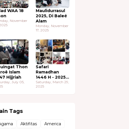
lad WAA 18
Maulidurrasul
hon
2025, Di Baleé
nday, November
Alam
 2025
Monday, November
17, 2025
uingat Thon
Safari
roë Islam
Ramadhan
47 Hijjriah
1446 H - 2025
urday, July 05,
M
Saturday, March 29,
25
2025
ain Tags
Agama
Aktifitas
America