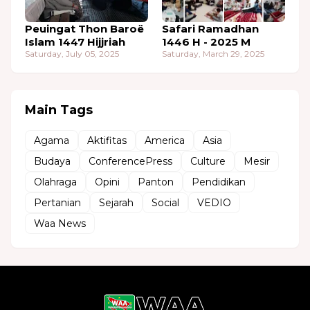
Peuingat Thon Baroë
Safari Ramadhan
Islam 1447 Hijjriah
1446 H - 2025 M
Saturday, July 05, 2025
Saturday, March 29, 2025
Main Tags
Agama
Aktifitas
America
Asia
Budaya
ConferencePress
Culture
Mesir
Olahraga
Opini
Panton
Pendidikan
Pertanian
Sejarah
Social
VEDIO
Waa News