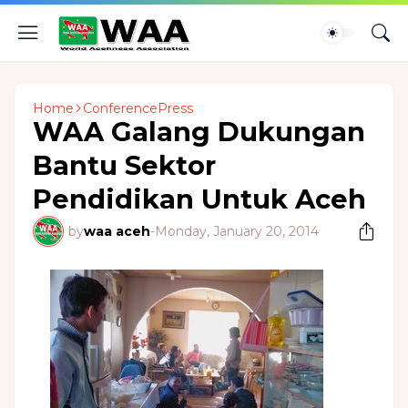
Home
ConferencePress
WAA Galang Dukungan
Bantu Sektor
Pendidikan Untuk Aceh
by
waa aceh
-
Monday, January 20, 2014