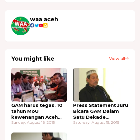
waa aceh
You might like
View all
GAM harus tegas, 10
Press Statement Juru
tahun MoU
Bicara GAM Dalam
kewenangan Aceh
Satu Dekade
masih di permainkan
Sunday, August 16, 2015
Perdamaian
Saturday, August 15, 2015