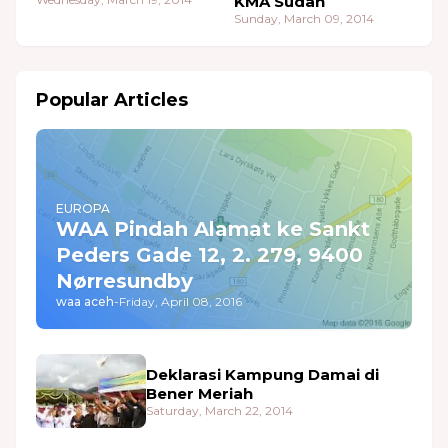
KMA Sudan
Sunday, March 09, 2014
Popular Articles
EUROPA
WAA Pindah Alamat ke Sankt
Peders Gade 12, 2. 279, 9400
Nørresundby
waa aceh
-
Friday, April 08, 2016
Deklarasi Kampung Damai di
Bener Meriah
Saturday, March 22, 2014