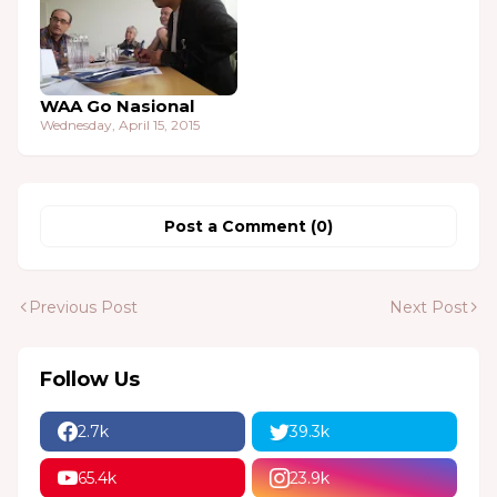
WAA Go Nasional
Wednesday, April 15, 2015
Post a Comment (0)
Previous Post
Next Post
Follow Us
2.7k
39.3k
65.4k
23.9k