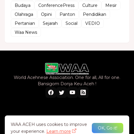
Budaya
ConferencePress
Culture
Mesir
Olahraga
Opini
Panton
Pendidikan
Pertanian
Sejarah
Social
VEDIO
Waa News
World Acehnese Association. One for all, All for one.
Bansigom Donja Keu Aceh !
Home
About Us
Privacy Policy
Contact Us
WAA ACEH uses cookies to improve
OK, Go it!
your experience.
Learn more
Design by -
WAA TEAM