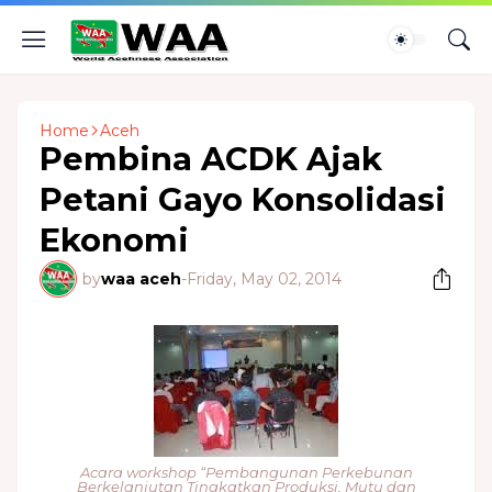
Home
Aceh
Pembina ACDK Ajak
Petani Gayo Konsolidasi
Ekonomi
by
waa aceh
-
Friday, May 02, 2014
Acara workshop “Pembangunan Perkebunan
Berkelanjutan
Tingkatkan Produksi, Mutu dan