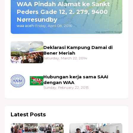
WAA Pindah Alamat ke Sankt
Peders Gade 12, 2. 279, 9400
Nørresundby
waa aceh
-
Friday, April 08, 2016
Deklarasi Kampung Damai di
Bener Meriah
Saturday, March 22, 2014
Hubungan kerja sama SAAI
dengan WAA
Sunday, February 22, 2015
Latest Posts