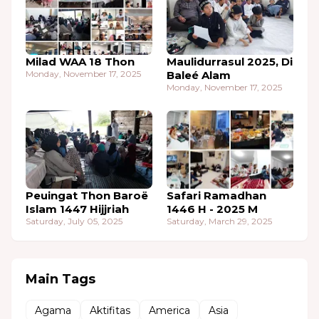
Milad WAA 18 Thon
Maulidurrasul 2025, Di
Monday, November 17, 2025
Baleé Alam
Monday, November 17, 2025
Peuingat Thon Baroë
Safari Ramadhan
Islam 1447 Hijjriah
1446 H - 2025 M
Saturday, July 05, 2025
Saturday, March 29, 2025
Main Tags
Agama
Aktifitas
America
Asia