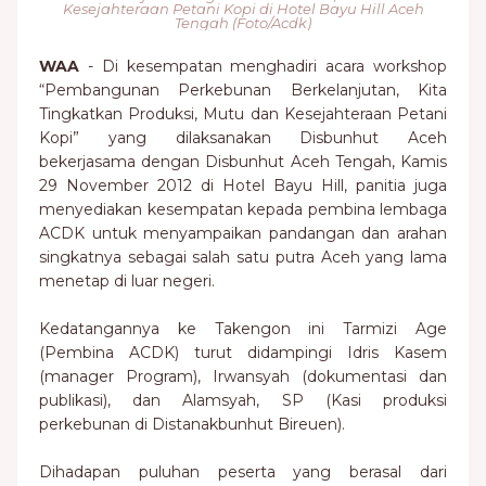
Kesejahteraan Petani Kopi
di Hotel Bayu Hill Aceh
Tengah (Foto/Acdk)
WAA
- Di kesempatan menghadiri acara workshop
“Pembangunan Perkebunan Berkelanjutan, Kita
Tingkatkan Produksi, Mutu dan Kesejahteraan Petani
Kopi” yang dilaksanakan Disbunhut Aceh
bekerjasama dengan Disbunhut Aceh Tengah, Kamis
29 November 2012 di Hotel Bayu Hill, panitia juga
menyediakan kesempatan kepada pembina lembaga
ACDK untuk menyampaikan pandangan dan arahan
singkatnya sebagai salah satu putra Aceh yang lama
menetap di luar negeri.
Kedatangannya ke Takengon ini Tarmizi Age
(Pembina ACDK) turut didampingi Idris Kasem
(manager Program), Irwansyah (dokumentasi dan
publikasi), dan Alamsyah, SP (Kasi produksi
perkebunan di Distanakbunhut Bireuen).
Dihadapan puluhan peserta yang berasal dari