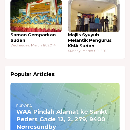
Saman Gemparkan
Majlis Syuyuh
Sudan
Melantik Pengurus
Wednesday, March 19, 2014
KMA Sudan
Sunday, March 09, 2014
Popular Articles
EUROPA
WAA Pindah Alamat ke Sankt
Peders Gade 12, 2. 279, 9400
Nørresundby