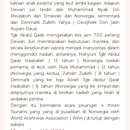
lukisan anak peserta yang ikut ambil bagian. Adapun
Dewan juri terdiri dari Muhammad Nyak Din
Meulaboh dan Ernawati dari Norwegia, sementara
dari Denmark Zulkifli Yahya ( Geutjhiek Don )dan
Ruyani Daud.
Tgk Abdul Qadir mengatakan kira jam 7.00 petang
Dewan Juri membacakan keputusan mereka, dan
secara keseluruhan wanita menjadi manyoritas dalam
menggondol hadiah, antaranya, Mahyuni Tgk Abdul
Qadir Hasballah ( 13 tahun ) Norwegia hadiah
pertama, di ikuti oleh Riza Muhammad ( 12 tahun
)Norwegia yang kedua, Zahrah Zulkifli ( 8 tahun )
Denmark yang ke tiga Atirah Tgk Abdul Qadir
Hasballah ( 8 tahun )Norwegia yang ke empat.dan
selanjutnya mereka di berikan hadiah yang telah di
sediakan penitia.
Dengan itu bermakna acara peuingat 4 thoen
Tsunami yang yang di pusatkan di Norwegia oleh
World Acehnese Association ( WAA ) di tutup dengan
sukses