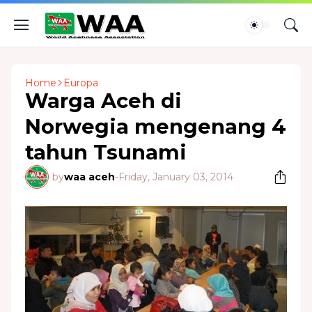
Home
Europa
Warga Aceh di
Norwegia mengenang 4
tahun Tsunami
by
waa aceh
-
Friday, January 03, 2014