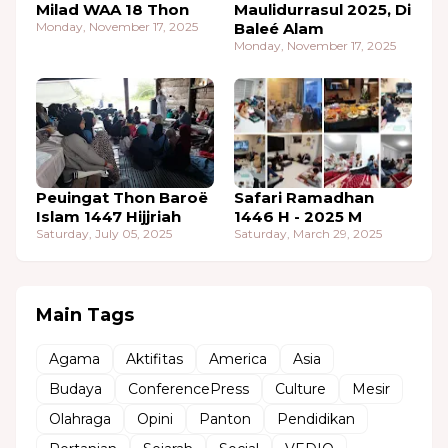
Milad WAA 18 Thon
Maulidurrasul 2025, Di
Monday, November 17, 2025
Baleé Alam
Monday, November 17, 2025
Peuingat Thon Baroë
Safari Ramadhan
Islam 1447 Hijjriah
1446 H - 2025 M
Saturday, July 05, 2025
Saturday, March 29, 2025
Main Tags
Agama
Aktifitas
America
Asia
Budaya
ConferencePress
Culture
Mesir
Olahraga
Opini
Panton
Pendidikan