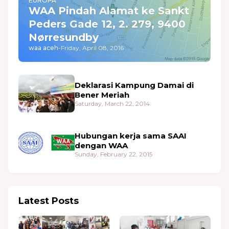
EUROPA
WAA Pindah Alamat ke Sankt
Peders Gade 12, 2. 279, 9400
Nørresundby
waa aceh
-
Friday, April 08, 2016
Deklarasi Kampung Damai di
Bener Meriah
Saturday, March 22, 2014
Hubungan kerja sama SAAI
dengan WAA
Sunday, February 22, 2015
Latest Posts