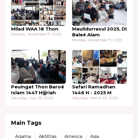
Milad WAA 18 Thon
Maulidurrasul 2025, Di
Monday, November 17, 2025
Baleé Alam
Monday, November 17, 2025
Peuingat Thon Baroë
Safari Ramadhan
Islam 1447 Hijjriah
1446 H - 2025 M
Saturday, July 05, 2025
Saturday, March 29, 2025
Main Tags
Agama
Aktifitas
America
Asia