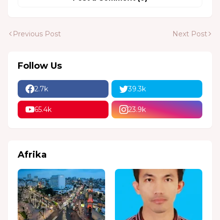
Previous Post
Next Post
Follow Us
2.7k
39.3k
65.4k
23.9k
Afrika