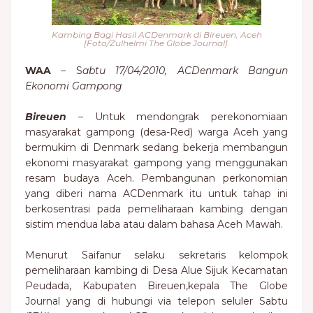
Kambing Bagi Hasil ACDenmark di Bireuen, Aceh
[Foto/Zulhelmi The Globe Journal].
WAA
– S
abtu 17/04/2010, ACDenmark Bangun
Ekonomi Gampong
Bireuen
– Untuk mendongrak perekonomiaan
masyarakat gampong (desa-Red) warga Aceh yang
bermukim di Denmark sedang bekerja membangun
ekonomi masyarakat gampong yang menggunakan
resam budaya Aceh. Pembangunan perkonomian
yang diberi nama ACDenmark itu untuk tahap ini
berkosentrasi pada pemeliharaan kambing dengan
sistim mendua laba atau dalam bahasa Aceh Mawah.
Menurut Saifanur selaku sekretaris kelompok
pemeliharaan kambing di Desa Alue Sijuk Kecamatan
Peudada, Kabupaten Bireuen,kepala The Globe
Journal yang di hubungi via telepon seluler Sabtu