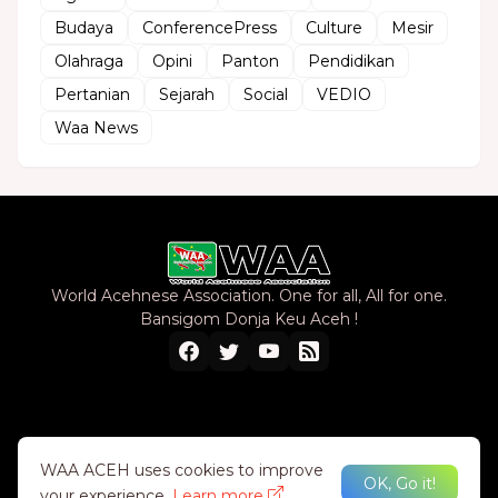
Budaya
ConferencePress
Culture
Mesir
Olahraga
Opini
Panton
Pendidikan
Pertanian
Sejarah
Social
VEDIO
Waa News
World Acehnese Association. One for all, All for one.
Bansigom Donja Keu Aceh !
Home
About Us
Privacy Policy
Contact Us
WAA ACEH uses cookies to improve
OK, Go it!
your experience.
Learn more