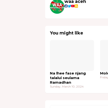
waa aceh
You might like
Na lhee fase njang
Mol
talalui seulama
Frida
Ramadhan
Sunday, March 10, 2024