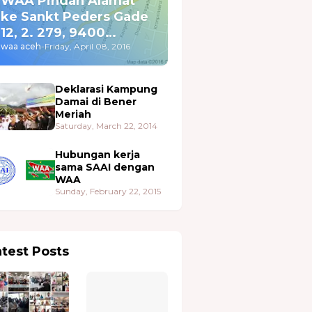
WAA Pindah Alamat
ke Sankt Peders Gade
12, 2. 279, 9400
Nørresundby
waa aceh
-
Friday, April 08, 2016
Deklarasi Kampung
Damai di Bener
Meriah
Saturday, March 22, 2014
Hubungan kerja
sama SAAI dengan
WAA
Sunday, February 22, 2015
atest Posts