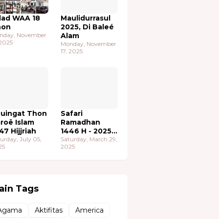
lad WAA 18
Maulidurrasul
hon
2025, Di Baleé
nday, November
Alam
 2025
Monday, November
17, 2025
uingat Thon
Safari
roë Islam
Ramadhan
47 Hijjriah
1446 H - 2025
urday, July 05,
M
Saturday, March 29,
25
2025
ain Tags
Agama
Aktifitas
America