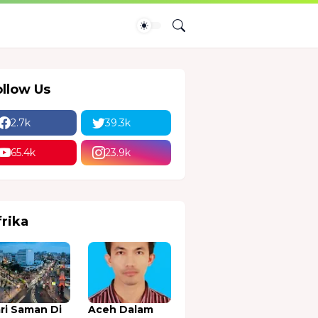
ollow Us
2.7k
39.3k
65.4k
23.9k
frika
ri Saman Di
Aceh Dalam