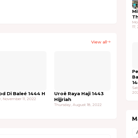
Mi
T
Mo
17,
View all
Pe
Ba
14
Sat
20
od Di Baleé 1444 H
Uroë Raya Haji 1443
y, November 11, 2022
Hijjriah
Thursday, August 18, 2022
M