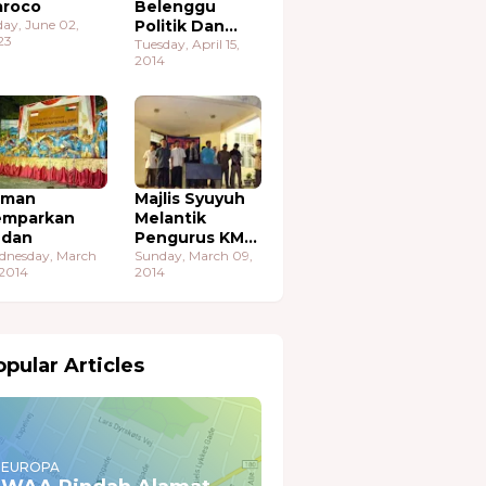
roco
Belenggu
day, June 02,
Politik Dan
23
Ekonomi
Tuesday, April 15,
2014
aman
Majlis Syuyuh
emparkan
Melantik
udan
Pengurus KMA
dnesday, March
Sudan
Sunday, March 09,
 2014
2014
pular Articles
EUROPA