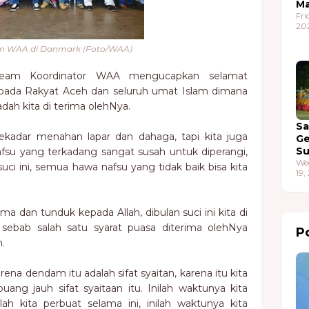
Ma
Fri
20
n WAA di Danmark (Foto/WAA)
eam Koordinator WAA mengucapkan selamat
ada Rakyat Aceh dan seluruh umat Islam dimana
dah kita di terima olehNya.
S
ekadar menahan lapar dan dahaga, tapi kita juga
G
S
su yang terkadang sangat susah untuk diperangi,
We
ci ini, semua hawa nafsu yang tidak baik bisa kita
19,
 dan tunduk kepada Allah, dibulan suci ini kita di
sebab salah satu syarat puasa diterima olehNya
Po
n.
rena dendam itu adalah sifat syaitan, karena itu kita
ng jauh sifat syaitaan itu. Inilah waktunya kita
h kita perbuat selama ini, inilah waktunya kita