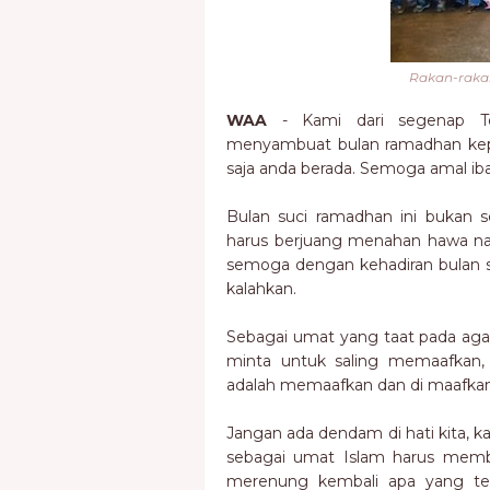
Rakan-raka
WAA
- Kami dari segenap T
menyambuat bulan ramadhan kep
saja anda berada. Semoga amal iba
Bulan suci ramadhan ini bukan s
harus berjuang menahan hawa naf
semoga dengan kehadiran bulan su
kalahkan.
Sebagai umat yang taat pada agama
minta untuk saling memaafkan, 
adalah memaafkan dan di maafka
Jangan ada dendam di hati kita, ka
sebagai umat Islam harus membua
merenung kembali apa yang tela