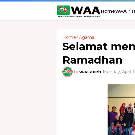
Home
WAA
T
Home
Agama
Selamat men
Ramadhan
by
waa aceh
-
Monday, April 1