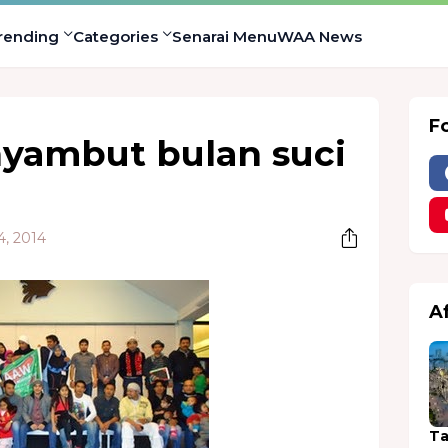
rending
Categories
Senarai Menu
WAA News
F
yambut bulan suci
4, 2014
A
Ta