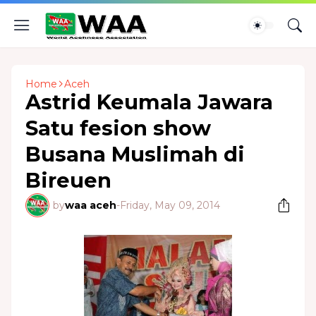
Home
Aceh
Astrid Keumala Jawara
Satu fesion show
Busana Muslimah di
Bireuen
by
waa aceh
-
Friday, May 09, 2014