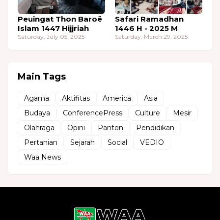
Peuingat Thon Baroë
Safari Ramadhan
Islam 1447 Hijjriah
1446 H - 2025 M
Saturday, July 05, 2025
Saturday, March 29, 2025
Main Tags
Agama
Aktifitas
America
Asia
Budaya
ConferencePress
Culture
Mesir
Olahraga
Opini
Panton
Pendidikan
Pertanian
Sejarah
Social
VEDIO
Waa News