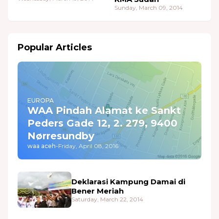
Sunday, March 09, 2014
Popular Articles
EUROPA
WAA Pindah Alamat ke Sankt
Peders Gade 12, 2. 279, 9400
Nørresundby
waa aceh
-
Friday, April 08, 2016
Deklarasi Kampung Damai di
Bener Meriah
Saturday, March 22, 2014