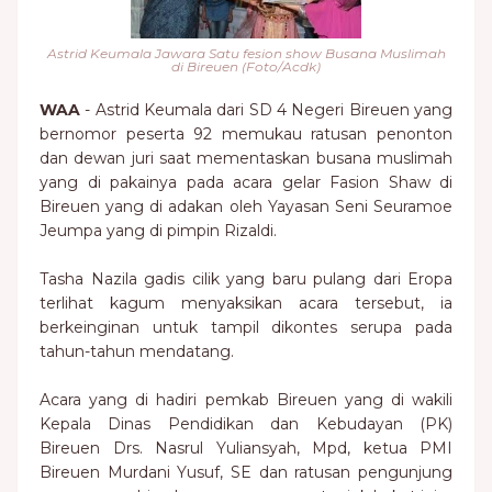
Astrid Keumala Jawara Satu fesion show Busana Muslimah
di Bireuen (Foto/Acdk)
WAA
- Astrid Keumala dari SD 4 Negeri Bireuen yang
bernomor peserta 92 memukau ratusan penonton
dan dewan juri saat mementaskan busana muslimah
yang di pakainya pada acara gelar Fasion Shaw di
Bireuen yang di adakan oleh Yayasan Seni Seuramoe
Jeumpa yang di pimpin Rizaldi.
Tasha Nazila gadis cilik yang baru pulang dari Eropa
terlihat kagum menyaksikan acara tersebut, ia
berkeinginan untuk tampil dikontes serupa pada
tahun-tahun mendatang.
Acara yang di hadiri pemkab Bireuen yang di wakili
Kepala Dinas Pendidikan dan Kebudayan (PK)
Bireuen Drs. Nasrul Yuliansyah, Mpd, ketua PMI
Bireuen Murdani Yusuf, SE dan ratusan pengunjung