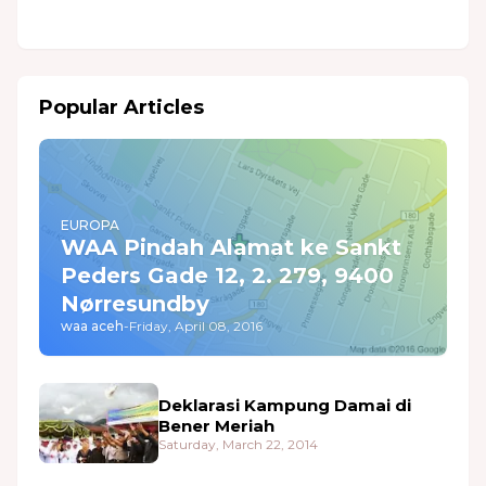
Popular Articles
EUROPA
WAA Pindah Alamat ke Sankt
Peders Gade 12, 2. 279, 9400
Nørresundby
waa aceh
-
Friday, April 08, 2016
Deklarasi Kampung Damai di
Bener Meriah
Saturday, March 22, 2014