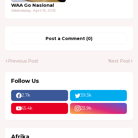
WAA Go Nasional
Wednesday, April 15, 2015
Post a Comment (0)
Previous Post
Next Post
Follow Us
2.7k
39.3k
65.4k
23.9k
Afrika