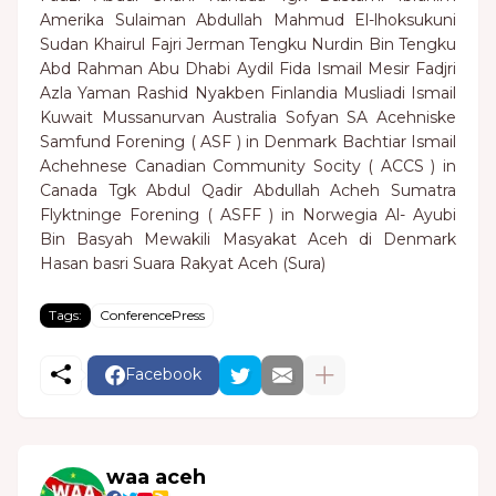
Amerika Sulaiman Abdullah Mahmud El-lhoksukuni
Sudan Khairul Fajri Jerman Tengku Nurdin Bin Tengku
Abd Rahman Abu Dhabi Aydil Fida Ismail Mesir Fadjri
Azla Yaman Rashid Nyakben Finlandia Musliadi Ismail
Kuwait Mussanurvan Australia Sofyan SA Acehniske
Samfund Forening ( ASF ) in Denmark Bachtiar Ismail
Achehnese Canadian Community Socity ( ACCS ) in
Canada Tgk Abdul Qadir Abdullah Acheh Sumatra
Flyktninge Forening ( ASFF ) in Norwegia Al- Ayubi
Bin Basyah Mewakili Masyakat Aceh di Denmark
Hasan basri Suara Rakyat Aceh (Sura)
Tags:
ConferencePress
Facebook
waa aceh