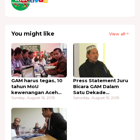
You might like
View all
GAM harus tegas, 10
Press Statement Juru
tahun MoU
Bicara GAM Dalam
kewenangan Aceh
Satu Dekade
masih di permainkan
Sunday, August 16, 2015
Perdamaian
Saturday, August 15, 2015