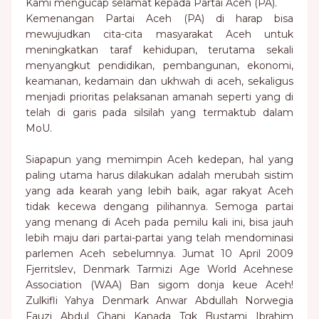
Kami mengucap selamat kepada Partai Aceh (PA).
Kemenangan Partai Aceh (PA) di harap bisa
mewujudkan cita-cita masyarakat Aceh untuk
meningkatkan taraf kehidupan, terutama sekali
menyangkut pendidikan, pembangunan, ekonomi,
keamanan, kedamain dan ukhwah di aceh, sekaligus
menjadi prioritas pelaksanan amanah seperti yang di
telah di garis pada silsilah yang termaktub dalam
MoU.
Siapapun yang memimpin Aceh kedepan, hal yang
paling utama harus dilakukan adalah merubah sistim
yang ada kearah yang lebih baik, agar rakyat Aceh
tidak kecewa dengang pilihannya. Semoga partai
yang menang di Aceh pada pemilu kali ini, bisa jauh
lebih maju dari partai-partai yang telah mendominasi
parlemen Aceh sebelumnya. Jumat 10 April 2009
Fjerritslev, Denmark Tarmizi Age World Acehnese
Association (WAA) Ban sigom donja keue Aceh!
Zulkifli Yahya Denmark Anwar Abdullah Norwegia
Fauzi Abdul Ghani Kanada Tgk Bustami Ibrahim