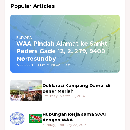
Popular Articles
EUROPA
WAA Pindah Alamat ke Sankt
Peders Gade 12, 2. 279, 9400
Nørresundby
waa aceh
-
Friday, April 08, 2016
Deklarasi Kampung Damai di
Bener Meriah
Saturday, March 22, 2014
Hubungan kerja sama SAAI
dengan WAA
Sunday, February 22, 2015