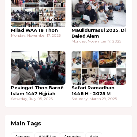
Milad WAA 18 Thon
Maulidurrasul 2025, Di
Monday, November 17, 2025
Baleé Alam
Monday, November 17, 2025
Peuingat Thon Baroë
Safari Ramadhan
Islam 1447 Hijjriah
1446 H - 2025 M
Saturday, July 05, 2025
Saturday, March 29, 2025
Main Tags
Agama
Aktifitas
America
Asia