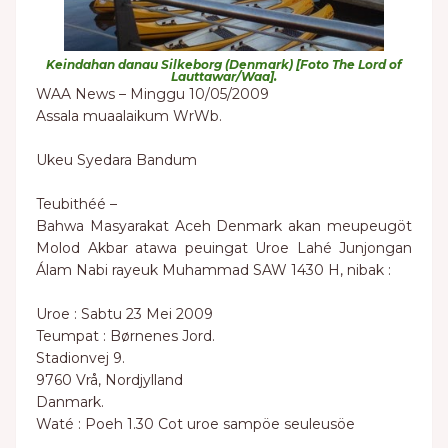
Keindahan danau Silkeborg (Denmark) [Foto The Lord of
Lauttawar/Waa].
WAA News – Minggu 10/05/2009
Assala muaalaikum WrWb.
Ukeu Syedara Bandum
Teubithéé –
Bahwa Masyarakat Aceh Denmark akan meupeugöt
Molod Akbar atawa peuingat Uroe Lahé Junjongan
Álam Nabi rayeuk Muhammad SAW 1430 H, nibak :
Uroe : Sabtu 23 Mei 2009
Teumpat : Børnenes Jord.
Stadionvej 9.
9760 Vrå, Nordjylland
Danmark.
Waté : Poeh 1.30 Cot uroe sampöe seuleusöe