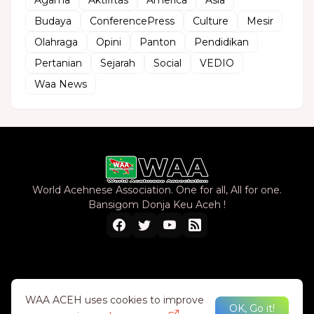
Budaya
ConferencePress
Culture
Mesir
Olahraga
Opini
Panton
Pendidikan
Pertanian
Sejarah
Social
VEDIO
Waa News
World Acehnese Association. One for all, All for one.
Bansigom Donja Keu Aceh !
Home
About Us
Privacy Policy
Contact Us
WAA ACEH uses cookies to improve
OK, Go it!