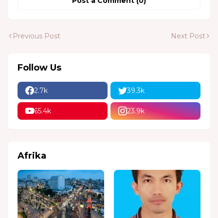
Post a Comment (0)
Previous Post
Next Post
Follow Us
2.7k
39.3k
65.4k
23.9k
Afrika