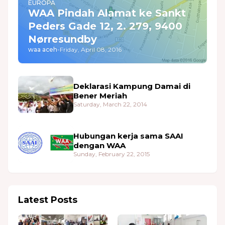
EUROPA
WAA Pindah Alamat ke Sankt
Peders Gade 12, 2. 279, 9400
Nørresundby
waa aceh
-
Friday, April 08, 2016
Deklarasi Kampung Damai di
Bener Meriah
Saturday, March 22, 2014
Hubungan kerja sama SAAI
dengan WAA
Sunday, February 22, 2015
Latest Posts