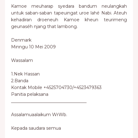
Kamoe meuharap syedara bandum neulangkah
untuk saban-saban tapeuingat uroe lahé Nabi. Ateuh
kehadiran droeneuh Kamoe kheun teurimeng
geunaséh njang that lambong.
Denmark
Minngu 10 Mei 2009
Wassalam
1.Nek Hassan
2.Banda
Kontak Mobile +4525704730/+4523479363
Panitia pelaksana
___________________________________
Assalamuaalaikum WrWb.
Kepada saudara semua