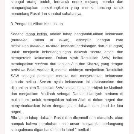
sebagai orang bodoh, termasuk nenek moyang mereka dan
mengungkapkan persekongkolan yang mereka rancang untuk
menentang Rasul dan sahabat-sahabatnya.
3. Pengambil Alihan Kekuasaan
Sedang
tahap ketiga
, adalah tahap pengambil-alihan kekuasaan
(
marhalah istilam al hukm
), ditempuh dengan cara
melakukan
thalabun nushrah
(mencari pertolongan dan dukungan)
untuk menjamin keberlangsungan dakwah secara aman dan
memperoleh kekuasaan. Dalam sirah Rasulullah SAW, beliau
mendapatkan
nushrah
dari kabilah Aus dan Khazraj yang dengan
peristiwa Baiat Aqabah II, mereka akhirnya menjadikan Rasulullah
SAW sebagai pemimpin mereka dan menyerahkan kekuasaan
kepada beliau. Secara nyata kekuasaan ini dilaksanakan dan
dijalankan oleh Rasulullah SAW setelah beliau berhijrah ke Madinah
dan menjadikan Madinah sebagai Daulah Islamiyah pertama di
muka bumi, untuk menegakkan hukum Allah di dalam negeri dan
menyebarluaskan Islam dengan jalan dakwah dan jihad ke luar
negeri.
Bila tahap-tahap dakwah Rasulullah dicermati dan dianalisis, akan
nampak bahwa perubahan unsur-unsur masyarakat berlangsung
sebagaimana digambarkan pada tabel 1 berikut :