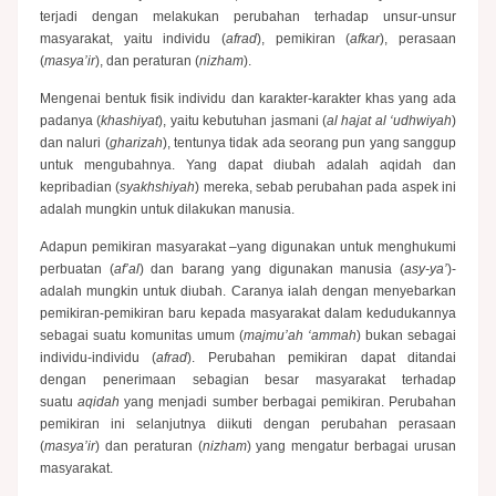
terjadi dengan melakukan perubahan terhadap unsur-unsur
masyarakat, yaitu individu (
afrad
), pemikiran (
afkar
), perasaan
(
masya’ir
), dan peraturan (
nizham
).
Mengenai bentuk fisik individu dan karakter-karakter khas yang ada
padanya (
khashiyat
), yaitu kebutuhan jasmani (
al hajat al ‘udhwiyah
)
dan naluri (
gharizah
), tentunya tidak ada seorang pun yang sanggup
untuk mengubahnya. Yang dapat diubah adalah aqidah dan
kepribadian (
syakhshiyah
) mereka, sebab perubahan pada aspek ini
adalah mungkin untuk dilakukan manusia.
Adapun pemikiran masyarakat –yang digunakan untuk menghukumi
perbuatan (
af’al
) dan barang yang digunakan manusia (
asy-ya’
)-
adalah mungkin untuk diubah. Caranya ialah dengan menyebarkan
pemikiran-pemikiran baru kepada masyarakat dalam kedudukannya
sebagai suatu komunitas umum (
majmu’ah ‘ammah
) bukan sebagai
individu-individu (
afrad
). Perubahan pemikiran dapat ditandai
dengan penerimaan sebagian besar masyarakat terhadap
suatu
aqidah
yang menjadi sumber berbagai pemikiran. Perubahan
pemikiran ini selanjutnya diikuti dengan perubahan perasaan
(
masya’ir
) dan peraturan (
nizham
) yang mengatur berbagai urusan
masyarakat.