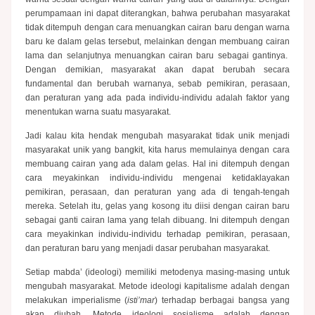
perumpamaan ini dapat diterangkan, bahwa perubahan masyarakat
tidak ditempuh dengan cara menuangkan cairan baru dengan warna
baru ke dalam gelas tersebut, melainkan dengan membuang cairan
lama dan selanjutnya menuangkan cairan baru sebagai gantinya.
Dengan demikian, masyarakat akan dapat berubah secara
fundamental dan berubah warnanya, sebab pemikiran, perasaan,
dan peraturan yang ada pada individu-individu adalah faktor yang
menentukan warna suatu masyarakat.
Jadi kalau kita hendak mengubah masyarakat tidak unik menjadi
masyarakat unik yang bangkit, kita harus memulainya dengan cara
membuang cairan yang ada dalam gelas. Hal ini ditempuh dengan
cara meyakinkan individu-individu mengenai ketidaklayakan
pemikiran, perasaan, dan peraturan yang ada di tengah-tengah
mereka. Setelah itu, gelas yang kosong itu diisi dengan cairan baru
sebagai ganti cairan lama yang telah dibuang. Ini ditempuh dengan
cara meyakinkan individu-individu terhadap pemikiran, perasaan,
dan peraturan baru yang menjadi dasar perubahan masyarakat.
Setiap mabda’ (ideologi) memiliki metodenya masing-masing untuk
mengubah masyarakat. Metode ideologi kapitalisme adalah dengan
melakukan imperialisme (
isti’mar
) terhadap berbagai bangsa yang
akan diubah. Metode ideologi sosialisme adalah dengan