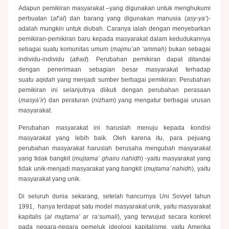
Adapun pemikiran masyarakat –yang digunakan untuk menghukumi
perbuatan (
af’al
) dan barang yang digunakan manusia (
asy-ya’
)-
adalah mungkin untuk diubah. Caranya ialah dengan menyebarkan
pemikiran-pemikiran baru kepada masyarakat dalam kedudukannya
sebagai suatu komunitas umum (
majmu’ah ‘ammah
) bukan sebagai
individu-individu (
afrad
). Perubahan pemikiran dapat ditandai
dengan penerimaan sebagian besar masyarakat terhadap
suatu
aqidah
yang menjadi sumber berbagai pemikiran. Perubahan
pemikiran ini selanjutnya diikuti dengan perubahan perasaan
(
masya’ir
) dan peraturan (
nizham
) yang mengatur berbagai urusan
masyarakat.
Perubahan masyarakat ini haruslah menuju kepada kondisi
masyarakat yang lebih baik. Oleh karena itu, para pejuang
perubahan masyarakat haruslah berusaha mengubah masyarakat
yang tidak bangkit (
mujtama’ ghairu nahidh
) -yaitu masyarakat yang
tidak unik-menjadi masyarakat yang bangkit (
mujtama’ nahidh
), yaitu
masyarakat yang unik.
Di seluruh dunia sekarang, setelah hancurnya Uni Sovyet tahun
1991, hanya terdapat satu model masyarakat unik, yaitu masyarakat
kapitalis (
al mujtama’ ar ra’sumali
), yang terwujud secara konkret
pada negara-negara pemeluk ideologi kapitalisme, yaitu Amerika