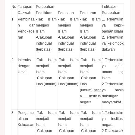
No
Tahapan
Perubahan
Indikator
Dakwah
Perubahan
Pemikiran
Perasaan
Peraturan
1
Pembinaa
-Tak Islami
-Tak Islami
-Tak Islami
1.Terbentukn
n dan
menjadi
menjadi
menjadi
ya kepri-
Pengkade
Islami
Islami
Islami
badian Islam
ran
-Cakupan
-Cakupan
-Cakupan
2.Terbentukn
individual
individual
individual
ya kelompok
(terbatas)
(terbatas)
(terbatas)
dakwah
2
Interaksi
-Tak Islami
-Tak Islami
-Tak Islami
1.Terbentukn
dengan
menjadi
menjadi
menjadi
ya opini
Umat
Islami
Islami
Islami
umum ttg
-Cakupan
-Cakupan
-Cakupan
Islam
luas (umum)
luas (umum)
luas
2.Terbentukn
(umum)
tanp
ya basis
a institusi
dukungan
negara
masyarakat
3
Pengambil
-Tak Islami
-Tak Islami
-Tak Islami
1.Terbentukn
alihan
menjadi
menjadi
menjadi
ya institusi
Kekuasan
Islami
Islami
Islami
negara
-Cakupan
-Cakupan
-Cakupan
2.Dilaksanak