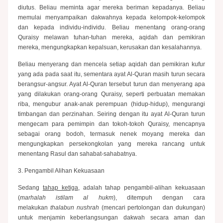
diutus. Beliau meminta agar mereka beriman kepadanya. Beliau
memulai menyampaikan dakwahnya kepada kelompok-kelompok
dan kepada individu-individu. Beliau menentang orang-orang
Quraisy melawan tuhan-tuhan mereka, aqidah dan pemikiran
mereka, mengungkapkan kepalsuan, kerusakan dan kesalahannya.
Beliau menyerang dan mencela setiap aqidah dan pemikiran kufur
yang ada pada saat itu, sementara ayat Al-Quran masih turun secara
berangsur-angsur. Ayat Al-Quran tersebut turun dan menyerang apa
yang dilakukan orang-orang Quraisy, seperti perbuatan memakan
riba, mengubur anak-anak perempuan (hidup-hidup), mengurangi
timbangan dan perzinahan. Seiring dengan itu ayat Al-Quran turun
mengecam para pemimpin dan tokoh-tokoh Quraisy, mencapnya
sebagai orang bodoh, termasuk nenek moyang mereka dan
mengungkapkan persekongkolan yang mereka rancang untuk
menentang Rasul dan sahabat-sahabatnya.
3. Pengambil Alihan Kekuasaan
Sedang
tahap ketiga
, adalah tahap pengambil-alihan kekuasaan
(
marhalah istilam al hukm
), ditempuh dengan cara
melakukan
thalabun nushrah
(mencari pertolongan dan dukungan)
untuk menjamin keberlangsungan dakwah secara aman dan