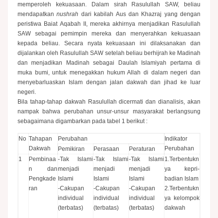
memperoleh kekuasaan. Dalam sirah Rasulullah SAW, beliau
mendapatkan
nushrah
dari kabilah Aus dan Khazraj yang dengan
peristiwa Baiat Aqabah II, mereka akhirnya menjadikan Rasulullah
SAW sebagai pemimpin mereka dan menyerahkan kekuasaan
kepada beliau. Secara nyata kekuasaan ini dilaksanakan dan
dijalankan oleh Rasulullah SAW setelah beliau berhijrah ke Madinah
dan menjadikan Madinah sebagai Daulah Islamiyah pertama di
muka bumi, untuk menegakkan hukum Allah di dalam negeri dan
menyebarluaskan Islam dengan jalan dakwah dan jihad ke luar
negeri.
Bila tahap-tahap dakwah Rasulullah dicermati dan dianalisis, akan
nampak bahwa perubahan unsur-unsur masyarakat berlangsung
sebagaimana digambarkan pada tabel 1 berikut :
No
Tahapan
Perubahan
Indikator
Dakwah
Perubahan
Pemikiran
Perasaan
Peraturan
1
Pembinaa
-Tak Islami
-Tak Islami
-Tak Islami
1.Terbentukn
n dan
menjadi
menjadi
menjadi
ya kepri-
Pengkade
Islami
Islami
Islami
badian Islam
ran
-Cakupan
-Cakupan
-Cakupan
2.Terbentukn
individual
individual
individual
ya kelompok
(terbatas)
(terbatas)
(terbatas)
dakwah