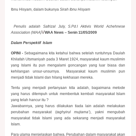
Ibnu Hisyam, dalam bukunya
Sirah Ibnu Hisyam
Penulis adalah Safrizal July, S.Pd.I Aktivis World Achehnese
V
Association (WAA)
WAA News – Senin 11/05/2009
Dalam Perspektif Islam
OPINI -
Sebagaimana kita ketahui bahwa setelah runtuhnya Daulah
Khilafah Utsmaniyah pada 3 Maret 1924, masyarakat kaum muslimin
yang Islami itu pun mengalami goncangan yang luar biasa dan
kehilangan unsur-unsurnya.
Masyarakat kaum muslimin pun
menjadi tidak Islami dan hilang kekhasan mereka.
Tentu yang menjadi pertanyaan kita adalah, bagaimana metode
yang harus ditempuh untuk membentuk kembali masyarakat Islam
yang telah hancur itu ?
Jawabannya, yang harus dilakukan tiada lain adalah melakukan
perubahan masyarakat (
taghyirul mujtama’
), yakni mengubah
masyarakat tidak Islami yang ada sekarang menjadi masyarakat
Islam.
Para ulama menjelaskan bahwa, Perubahan dalam masyarakat akan