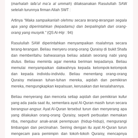
(
marhalah tafa’ul ma’a al ummah
) dilaksanakan Rasulullah SAW
setelah turunnya firman Allah SWT :
Artinya
“Maka sampaikanlah olehmu secara terang-terangan segala
apa yang diperintahkan (kepadamu) dan berpalinglah dari orang-
orang yang musyrik.”
(QS Al-Hijr : 94)
Rasulullah SAW diperintahkan menyampaikan risalahnya secara
terang-terangan. Beliau menyeru orang-orang Quraisy di bukit Shafa
dan memberitahu bahwasanya beliau adalah seorang nabi yang
diutus. Beliau meminta agar mereka beriman kepadanya. Beliau
memulai menyampaikan dakwahnya kepada kelompok-kelompok
dan kepada individu-individu. Beliau menentang orang-orang
Quraisy melawan tuhan-tuhan mereka, aqidah dan pemikiran
mereka, mengungkapkan kepalsuan, kerusakan dan kesalahannya.
Beliau menyerang dan mencela setiap aqidah dan pemikiran kufur
yang ada pada saat itu, sementara ayat Al-Quran masih turun secara
berangsur-angsur. Ayat Al-Quran tersebut turun dan menyerang apa
yang dilakukan orang-orang Quraisy, seperti perbuatan memakan
riba, mengubur anak-anak perempuan (hidup-hidup), mengurangi
timbangan dan perzinahan. Seiring dengan itu ayat Al-Quran turun
mengecam para pemimpin dan tokoh-tokoh Quraisy, mencapnya