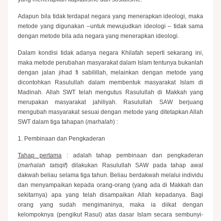
Adapun bila tidak terdapat negara yang menerapkan ideologi, maka
metode yang digunakan –untuk mewujudkan ideologi – tidak sama
dengan metode bila ada negara yang menerapkan ideologi.
Dalam kondisi tidak adanya negara Khilafah seperti sekarang ini,
maka metode perubahan masyarakat dalam Islam tentunya bukanlah
dengan jalan jihad fi sabilillah, melainkan dengan metode yang
dicontohkan Rasulullah dalam membentuk masyarakat Islam di
Madinah. Allah SWT telah mengutus Rasulullah di Makkah yang
merupakan masyarakat jahiliyah. Rasulullah SAW berjuang
mengubah masyarakat sesuai dengan metode yang ditetapkan Allah
SWT dalam tiga tahapan (
marhalah
) :
1. Pembinaan dan Pengkaderan
Tahap pertama
: adalah tahap pembinaan dan pengkaderan
(
marhalah tatsqif
) dilakukan Rasulullah SAW pada tahap awal
dakwah beliau selama tiga tahun. Beliau berdakwah melalui individu
dan menyam­paikan kepada orang-orang (yang ada di Makkah dan
sekitarnya) apa yang telah disampaikan Allah kepada­nya. Bagi
orang yang sudah mengimaninya, maka ia diikat dengan
kelompoknya (pengikut Rasul) atas dasar Islam secara sembunyi-