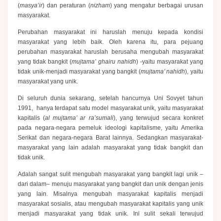
(
masya’ir
) dan peraturan (
nizham
) yang mengatur berbagai urusan
masyarakat.
Perubahan masyarakat ini haruslah menuju kepada kondisi
masyarakat yang lebih baik. Oleh karena itu, para pejuang
perubahan masyarakat haruslah berusaha mengubah masyarakat
yang tidak bangkit (
mujtama’ ghairu nahidh
) -yaitu masyarakat yang
tidak unik-menjadi masyarakat yang bangkit (
mujtama’ nahidh
), yaitu
masyarakat yang unik.
Di seluruh dunia sekarang, setelah hancurnya Uni Sovyet tahun
1991, hanya terdapat satu model masyarakat unik, yaitu masyarakat
kapitalis (
al mujtama’ ar ra’sumali
), yang terwujud secara konkret
pada negara-negara pemeluk ideologi kapitalisme, yaitu Amerika
Serikat dan negara-negara Barat lainnya. Sedangkan masyarakat-
masyarakat yang lain adalah masyarakat yang tidak bangkit dan
tidak unik.
Adalah sangat sulit mengubah masyarakat yang bangkit lagi unik –
dari dalam– menuju masyarakat yang bangkit dan unik dengan jenis
yang lain. Misalnya mengubah masyarakat kapitalis menjadi
masyarakat sosialis, atau mengubah masyarakat kapitalis yang unik
menjadi masyarakat yang tidak unik. Ini sulit sekali terwujud