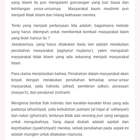
yang Islami itu pun mengalami goncangan yang luar biasa dan
kehilangan unsur-unsurnya. Masyarakat kaum muslimin pun
menjadi tidak Islami dan hilang kekhasan mereka.
Tentu yang menjadi pertanyaan kita adalah, bagaimana metode
yang harus ditempuh untuk membentuk kembali masyarakat Islam
yang telah hancur itu ?
Jawabannya, yang harus dilakukan tiada lain adalah melakukan
perubahan masyarakat (
taghyirul mujtama’
), yakni mengubah
masyarakat tidak Islami yang ada sekarang menjadi masyarakat
Islam.
Para ulama menjelaskan bahwa, Perubahan dalam masyarakat akan
terjadi dengan melakukan perubahan terhadap unsur-unsur
masyarakat, yaitu individu (
afrad
), pemikiran (
afkar
), perasaan
(
masya’ir
), dan peraturan (
nizham
).
Mengenai bentuk fisik individu dan karakter-karakter khas yang ada
padanya (
khashiyat
), yaitu kebutuhan jasmani (
al hajat al ‘udhwiyah
)
dan naluri (
gharizah
), tentunya tidak ada seorang pun yang sanggup
untuk mengubahnya. Yang dapat diubah adalah aqidah dan
kepribadian (
syakhshiyah
) mereka, sebab perubahan pada aspek ini
adalah mungkin untuk dilakukan manusia.