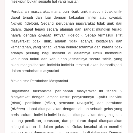
meskipun bukan sesuatu hal yang mustahil.
Perubahan masyarakat mana pun -baik unik maupun tidak unik-
dapat terjadi dari luar dengan kekuatan militer atau
qiyadah
fikriyah
(idelogi). Sedang perubahan masyarakat tidak unik dari
dalam, dapat terjadi secara alamiah dan sangat mungkin terjadi
hanya dengan
qiyadah fikriyah
(idelogi). Sebab termasuk sifat
masyarakat tidak unik, adalah tidak adanya kestabilan dan
kemantapan, yang terjadi karena kemerosotannya dan karena tidak
adanya peluang bagi individu di dalamnya untuk memenuhi
kebutuhan naluri dan kebutuhan jasmaninya secara sahih, yang
akan mengakibatkan individu-individu tersebut akan berpartisipasi
dalam perubahan masyarakat.
Mekanisme Perubahan Masyarakat.
Bagaimana mekanisme perubahan masyarakat ini terjadi ?
Masyarakat dengan empat unsur penyusunnya –yaitu individu
(
afrad
), pemikiran (
afkar
), perasaan (
masya’ir
), dan peraturan
(
nizham
)- dapat diumpamakan dengan sebuah sebuah gelas yang
berisi cairan. Individu-individu dapat diumpamakan dengan gelas;
sedang pemikiran, perasaan, dan peraturan dapat diumpamakan
sebagai cairan di dalam gelas itu. Gelas tersebut akan memiliki
warna sesuai dengan warna cairan yang ada di dalamnya. Dengan