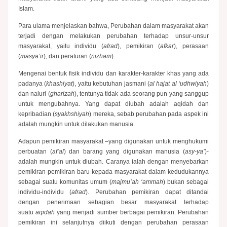
Islam.
Para ulama menjelaskan bahwa, Perubahan dalam masyarakat akan
terjadi dengan melakukan perubahan terhadap unsur-unsur
masyarakat, yaitu individu (
afrad
), pemikiran (
afkar
), perasaan
(
masya’ir
), dan peraturan (
nizham
).
Mengenai bentuk fisik individu dan karakter-karakter khas yang ada
padanya (
khashiyat
), yaitu kebutuhan jasmani (
al hajat al ‘udhwiyah
)
dan naluri (
gharizah
), tentunya tidak ada seorang pun yang sanggup
untuk mengubahnya. Yang dapat diubah adalah aqidah dan
kepribadian (
syakhshiyah
) mereka, sebab perubahan pada aspek ini
adalah mungkin untuk dilakukan manusia.
Adapun pemikiran masyarakat –yang digunakan untuk menghukumi
perbuatan (
af’al
) dan barang yang digunakan manusia (
asy-ya’
)-
adalah mungkin untuk diubah. Caranya ialah dengan menyebarkan
pemikiran-pemikiran baru kepada masyarakat dalam kedudukannya
sebagai suatu komunitas umum (
majmu’ah ‘ammah
) bukan sebagai
individu-individu (
afrad
). Perubahan pemikiran dapat ditandai
dengan penerimaan sebagian besar masyarakat terhadap
suatu
aqidah
yang menjadi sumber berbagai pemikiran. Perubahan
pemikiran ini selanjutnya diikuti dengan perubahan perasaan