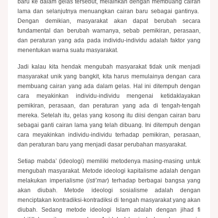
baru ke dalam gelas tersebut, melainkan dengan membuang cairan
lama dan selanjutnya menuangkan cairan baru sebagai gantinya.
Dengan demikian, masyarakat akan dapat berubah secara
fundamental dan berubah warnanya, sebab pemikiran, perasaan,
dan peraturan yang ada pada individu-individu adalah faktor yang
menentukan warna suatu masyarakat.
Jadi kalau kita hendak mengubah masyarakat tidak unik menjadi
masyarakat unik yang bangkit, kita harus memulainya dengan cara
membuang cairan yang ada dalam gelas. Hal ini ditempuh dengan
cara meyakinkan individu-individu mengenai ketidaklayakan
pemikiran, perasaan, dan peraturan yang ada di tengah-tengah
mereka. Setelah itu, gelas yang kosong itu diisi dengan cairan baru
sebagai ganti cairan lama yang telah dibuang. Ini ditempuh dengan
cara meyakinkan individu-individu terhadap pemikiran, perasaan,
dan peraturan baru yang menjadi dasar perubahan masyarakat.
Setiap mabda’ (ideologi) memiliki metodenya masing-masing untuk
mengubah masyarakat. Metode ideologi kapitalisme adalah dengan
melakukan imperialisme (
isti’mar
) terhadap berbagai bangsa yang
akan diubah. Metode ideologi sosialisme adalah dengan
menciptakan kontradiksi-kontradiksi di tengah masyarakat yang akan
diubah. Sedang metode ideologi Islam adalah dengan jihad fi