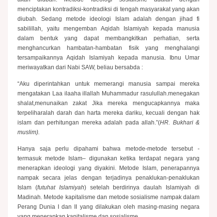
menciptakan kontradiksi-kontradiksi di tengah masyarakat yang akan
diubah. Sedang metode ideologi Islam adalah dengan jihad fi
sabilillah, yaitu mengemban Aqidah Islamiyah kepada manusia
dalam bentuk yang dapat membangkitkan perhatian, serta
menghancurkan hambatan-hambatan fisik yang menghalangi
tersampaikannya Aqidah Islamiyah kepada manusia. Ibnu Umar
meriwayatkan dari Nabi SAW, beliau bersabda :
“Aku diperintahkan untuk memerangi manusia sampai mereka
mengatakan Laa ilaaha illallah Muhammadur rasulullah.menegakan
shalat,menunaikan zakat Jika mereka mengucapkannya maka
terpeliharalah darah dan harta mereka dariku, kecuali dengan hak
islam dan perhitungan mereka adalah pada allah.”(
HR. Bukhari &
muslim).
Hanya saja perlu dipahami bahwa metode-metode tersebut -
termasuk metode Islam– digunakan ketika terdapat negara yang
menerapkan ideologi yang diyakini. Metode Islam, penerapannya
nampak secara jelas dengan terjadinya penaklukan-penaklukan
Islam (
futuhat Islamiyah
) setelah berdirinya daulah Islamiyah di
Madinah. Metode kapitalisme dan metode sosialisme nampak dalam
Perang Dunia I dan II yang dilakukan oleh masing-masing negara
yang menerapkan kapitalisme dan sosialisme.