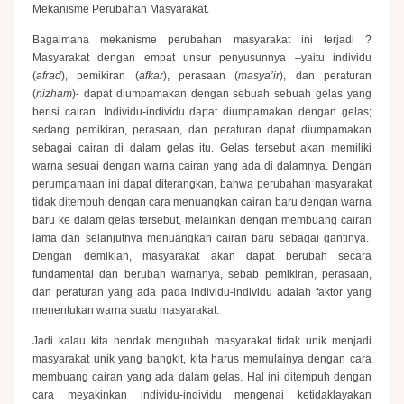
Mekanisme Perubahan Masyarakat.
Bagaimana mekanisme perubahan masyarakat ini terjadi ?
Masyarakat dengan empat unsur penyusunnya –yaitu individu
(
afrad
), pemikiran (
afkar
), perasaan (
masya’ir
), dan peraturan
(
nizham
)- dapat diumpamakan dengan sebuah sebuah gelas yang
berisi cairan. Individu-individu dapat diumpamakan dengan gelas;
sedang pemikiran, perasaan, dan peraturan dapat diumpamakan
sebagai cairan di dalam gelas itu. Gelas tersebut akan memiliki
warna sesuai dengan warna cairan yang ada di dalamnya. Dengan
perumpamaan ini dapat diterangkan, bahwa perubahan masyarakat
tidak ditempuh dengan cara menuangkan cairan baru dengan warna
baru ke dalam gelas tersebut, melainkan dengan membuang cairan
lama dan selanjutnya menuangkan cairan baru sebagai gantinya.
Dengan demikian, masyarakat akan dapat berubah secara
fundamental dan berubah warnanya, sebab pemikiran, perasaan,
dan peraturan yang ada pada individu-individu adalah faktor yang
menentukan warna suatu masyarakat.
Jadi kalau kita hendak mengubah masyarakat tidak unik menjadi
masyarakat unik yang bangkit, kita harus memulainya dengan cara
membuang cairan yang ada dalam gelas. Hal ini ditempuh dengan
cara meyakinkan individu-individu mengenai ketidaklayakan