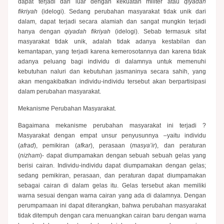
dapat terjadi dari luar dengan kekuatan militer atau
qiyadah
fikriyah
(idelogi). Sedang perubahan masyarakat tidak unik dari
dalam, dapat terjadi secara alamiah dan sangat mungkin terjadi
hanya dengan
qiyadah fikriyah
(idelogi). Sebab termasuk sifat
masyarakat tidak unik, adalah tidak adanya kestabilan dan
kemantapan, yang terjadi karena kemerosotannya dan karena tidak
adanya peluang bagi individu di dalamnya untuk memenuhi
kebutuhan naluri dan kebutuhan jasmaninya secara sahih, yang
akan mengakibatkan individu-individu tersebut akan berpartisipasi
dalam perubahan masyarakat.
Mekanisme Perubahan Masyarakat.
Bagaimana mekanisme perubahan masyarakat ini terjadi ?
Masyarakat dengan empat unsur penyusunnya –yaitu individu
(
afrad
), pemikiran (
afkar
), perasaan (
masya’ir
), dan peraturan
(
nizham
)- dapat diumpamakan dengan sebuah sebuah gelas yang
berisi cairan. Individu-individu dapat diumpamakan dengan gelas;
sedang pemikiran, perasaan, dan peraturan dapat diumpamakan
sebagai cairan di dalam gelas itu. Gelas tersebut akan memiliki
warna sesuai dengan warna cairan yang ada di dalamnya. Dengan
perumpamaan ini dapat diterangkan, bahwa perubahan masyarakat
tidak ditempuh dengan cara menuangkan cairan baru dengan warna