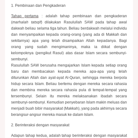
1. Pembinaan dan Pengkaderan
Tahap pertama
: adalah tahap pembinaan dan pengkaderan
(
marhalah tatsqif
) dilakukan Rasulullah SAW pada tahap awal
dakwah beliau selama tiga tahun. Beliau berdakwah melalui individu
dan menyam­paikan kepada orang-orang (yang ada di Makkah dan
sekitarnya) apa yang telah disampaikan Allah kepada­nya. Bagi
orang yang sudah mengimaninya, maka ia diikat dengan
kelompoknya (pengikut Rasul) atas dasar Islam secara sembunyi-
sembunyi.
Rasulullah SAW berusaha mengajarkan Islam kepada setiap orang
baru dan membacakan kepada mereka apa-apa yang telah
diturunkan Allah dan ayat-ayat Al-Quran, sehingga mereka berpola
hidup secara Islam. Beliau bertemu dengan mereka secara rahasia
dan membina mereka secara rahasia pula di tempat-tempat yang
tersembunyi. Selain itu mereka melaksanakan ibadah secara
sembunyi-sembunyi. Kemudian penyebaran Islam makin meluas dan
menjadi buah bibir masyarakat (Makkah), yang pada akhirnya secara
berangsur-angsur mereka masuk ke dalam Islam.
2. Berinteraksi dengan masyarakat
Adapun tahap kedua, adalah tahap berinteraksi dengan masyarakat