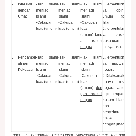
2
Interaksi
-Tak Islami
-Tak Islami
-Tak Islami
1.Terbentukn
dengan
menjadi
menjadi
menjadi
ya opini
Umat
Islami
Islami
Islami
umum ttg
-Cakupan
-Cakupan
-Cakupan
Islam
luas (umum)
luas (umum)
luas
2.Terbentukn
(umum)
tanp
ya basis
a institusi
dukungan
negara
masyarakat
3
Pengambil
-Tak Islami
-Tak Islami
-Tak Islami
1.Terbentukn
alihan
menjadi
menjadi
menjadi
ya institusi
Kekuasan
Islami
Islami
Islami
negara
-Cakupan
-Cakupan
-Cakupan
2.Dilaksanak
luas (umum)
luas (umum)
luas
annya misi
(umum)
den
negara, yaitu
gan institusi
: penerapan
negara
hukum Islam
dan
penyebaran
dakwah
dengan jihad
Tabel 1. Perubahan Unsur-Unsur Masyarakat dalam Tahapan