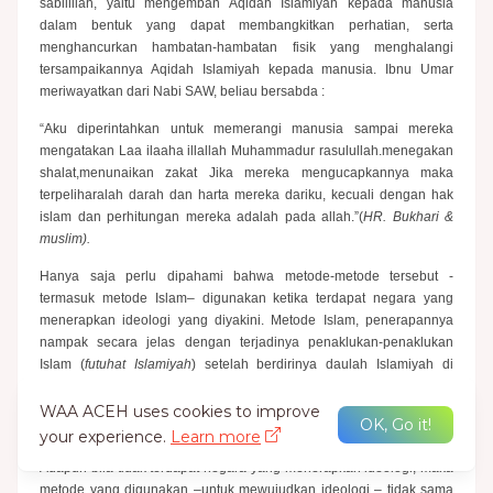
sabilillah, yaitu mengemban Aqidah Islamiyah kepada manusia
dalam bentuk yang dapat membangkitkan perhatian, serta
menghancurkan hambatan-hambatan fisik yang menghalangi
tersampaikannya Aqidah Islamiyah kepada manusia. Ibnu Umar
meriwayatkan dari Nabi SAW, beliau bersabda :
“Aku diperintahkan untuk memerangi manusia sampai mereka
mengatakan Laa ilaaha illallah Muhammadur rasulullah.menegakan
shalat,menunaikan zakat Jika mereka mengucapkannya maka
terpeliharalah darah dan harta mereka dariku, kecuali dengan hak
islam dan perhitungan mereka adalah pada allah.”(
HR. Bukhari &
muslim).
Hanya saja perlu dipahami bahwa metode-metode tersebut -
termasuk metode Islam– digunakan ketika terdapat negara yang
menerapkan ideologi yang diyakini. Metode Islam, penerapannya
nampak secara jelas dengan terjadinya penaklukan-penaklukan
Islam (
futuhat Islamiyah
) setelah berdirinya daulah Islamiyah di
Madinah. Metode kapitalisme dan metode sosialisme nampak dalam
Perang Dunia I dan II yang dilakukan oleh masing-masing negara
WAA ACEH uses cookies to improve
OK, Go it!
yang menerapkan kapitalisme dan sosialisme.
your experience.
Learn more
Adapun bila tidak terdapat negara yang menerapkan ideologi, maka
metode yang digunakan –untuk mewujudkan ideologi – tidak sama