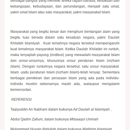
berbagai bangsa yang memiliki aneka ragam bahasa, kesukuan dan
kebangsaan, kebudayaan, dan perundangan, menjadi satu umat,
yakni umat Islam atau satu masyarakat, yakni masyarakat Islam.
Masyarakat yang begitu besar dan menghuni bentangan alam yang
begitu luas berada dalam satu kesatuan negara, yakni Daulah
Khilafah Islamiyah. Kuat lemahnya negara tersebut mempengaruhi
kuat lemahnya masyarakat Islam. Ketika Daulah Khilafah ini runtuh,
maka lenyaplah payung (institusi) yang mewadahi masyarakat Islam
dan unsur-unsurnya, khususnya unsur peraturan Islam (
nizham
Islam
). Dengan runtuhnya negara tersebut, satu unsur masyarakat
Islam -yaitu peraturan Islam (
nizham Islam
)-telah lenyap. Sementara
berbagai pemikiran dan perasaan Islam yang ada pada individu-
individu muslim sebenarnya masih ada, walaupun mengalami
kemerosotan.
REFERENSI:
Taqiyuddin An Nabhani
dalam bukunya A
d Daulah al Islamiyah
,
Abdul Qadim Zallum, dalam bukunya
Mitsaaqul Ummah
Muhammad Husain Abdullah dalam bukunya
Mafahim Islamiyah