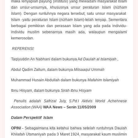
maka lenyaplah payung (institusi) yang mewadahi masyarakat Islam
dan unsur-unsurnya, khususnya unsur peraturan Islam (
nizham
Islam
). Dengan runtuhnya negara tersebut, satu unsur masyarakat
Islam -yaitu peraturan Islam (
nizham Islam
)-telah lenyap. Sementara
berbagai pemikiran dan perasaan Islam yang ada pada individu-
individu muslim sebenarnya masih ada, walaupun mengalami
kemerosotan.
REFERENSI:
Taqiyuddin An Nabhani
dalam bukunya A
d Daulah al Islamiyah
,
Abdul Qadim Zallum, dalam bukunya
Mitsaaqul Ummah
Muhammad Husain Abdullah dalam bukunya
Mafahim Islamiyah
Ibnu Hisyam, dalam bukunya
Sirah Ibnu Hisyam
Penulis adalah Safrizal July, S.Pd.I Aktivis World Achehnese
Association (WAA)
WAA News – Senin 11/05/2009
Dalam Perspektif Islam
OPINI -
Sebagaimana kita ketahui bahwa setelah runtuhnya Daulah
Khilafah Utsmaniyah pada 3 Maret 1924, masyarakat kaum muslimin