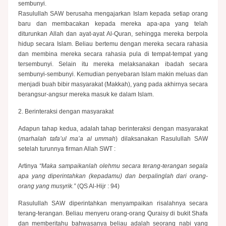
sembunyi.
Rasulullah SAW berusaha mengajarkan Islam kepada setiap orang
baru dan membacakan kepada mereka apa-apa yang telah
diturunkan Allah dan ayat-ayat Al-Quran, sehingga mereka berpola
hidup secara Islam. Beliau bertemu dengan mereka secara rahasia
dan membina mereka secara rahasia pula di tempat-tempat yang
tersembunyi. Selain itu mereka melaksanakan ibadah secara
sembunyi-sembunyi. Kemudian penyebaran Islam makin meluas dan
menjadi buah bibir masyarakat (Makkah), yang pada akhirnya secara
berangsur-angsur mereka masuk ke dalam Islam.
2. Berinteraksi dengan masyarakat
Adapun tahap kedua, adalah tahap berinteraksi dengan masyarakat
(
marhalah tafa’ul ma’a al ummah
) dilaksanakan Rasulullah SAW
setelah turunnya firman Allah SWT :
Artinya
“Maka sampaikanlah olehmu secara terang-terangan segala
apa yang diperintahkan (kepadamu) dan berpalinglah dari orang-
orang yang musyrik.”
(QS Al-Hijr : 94)
Rasulullah SAW diperintahkan menyampaikan risalahnya secara
terang-terangan. Beliau menyeru orang-orang Quraisy di bukit Shafa
dan memberitahu bahwasanya beliau adalah seorang nabi yang