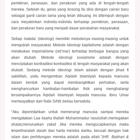
pemikiran, perasaan, dan peraturan yang ada di tengah-tengah
mereka. Setelah itu, gelas yang kosong itu diisi dengan cairan baru
sebagai ganti cairan lama yang telah dibuang. Ini ditempuh dengan
cara meyakinkan individu-individu terhadap pemikiran, perasaan,
dan peraturan baru yang menjadi dasar perubahan masyarakat.
Setiap mabda’ (ideologi) memiliki metodenya masing-masing untuk
mengubah masyarakat. Metode ideologi kapitalisme adalah dengan
melakukan imperialisme (
isti’mar
) terhadap berbagai bangsa yang
akan diubah. Metode ideologi sosialisme adalah dengan
menciptakan kontradiksi-kontradiksi di tengah masyarakat yang akan
diubah. Sedang metode ideologi Islam adalah dengan jihad fi
sabilillah, yaitu mengemban Aqidah Islamiyah kepada manusia
dalam bentuk yang dapat membangkitkan perhatian, serta
menghancurkan hambatan-hambatan fisik yang menghalangi
tersampaikannya Aqidah Islamiyah kepada manusia. Ibnu Umar
meriwayatkan dari Nabi SAW, beliau bersabda :
“Aku diperintahkan untuk memerangi manusia sampai mereka
mengatakan Laa ilaaha illallah Muhammadur rasulullah.menegakan
shalat,menunaikan zakat Jika mereka mengucapkannya maka
terpeliharalah darah dan harta mereka dariku, kecuali dengan hak
islam dan perhitungan mereka adalah pada allah.”(
HR. Bukhari &