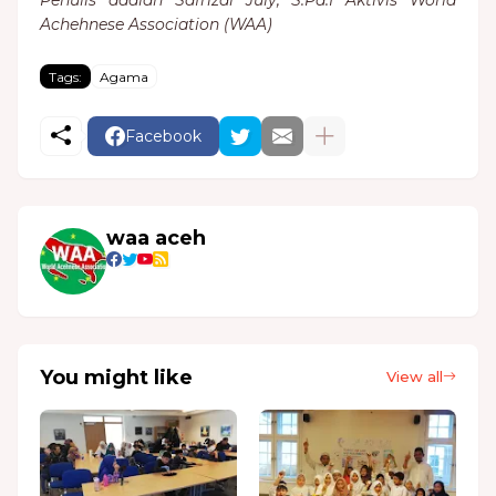
Penulis adalah Safrizal July, S.Pd.I Aktivis World
Achehnese Association (WAA)
Tags:
Agama
Facebook
waa aceh
You might like
View all