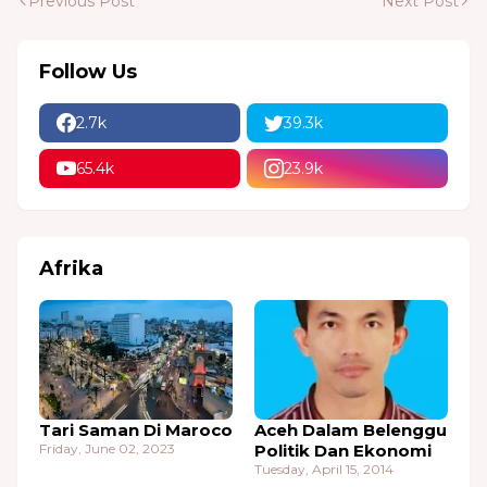
Previous Post
Next Post
Follow Us
2.7k
39.3k
65.4k
23.9k
Afrika
Tari Saman Di Maroco
Aceh Dalam Belenggu
Friday, June 02, 2023
Politik Dan Ekonomi
Tuesday, April 15, 2014