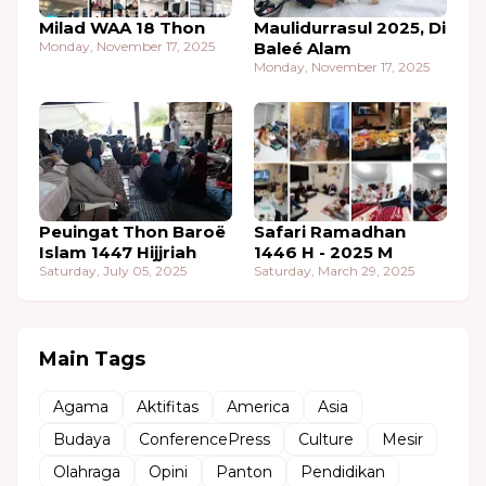
Milad WAA 18 Thon
Maulidurrasul 2025, Di
Monday, November 17, 2025
Baleé Alam
Monday, November 17, 2025
Peuingat Thon Baroë
Safari Ramadhan
Islam 1447 Hijjriah
1446 H - 2025 M
Saturday, July 05, 2025
Saturday, March 29, 2025
Main Tags
Agama
Aktifitas
America
Asia
Budaya
ConferencePress
Culture
Mesir
Olahraga
Opini
Panton
Pendidikan