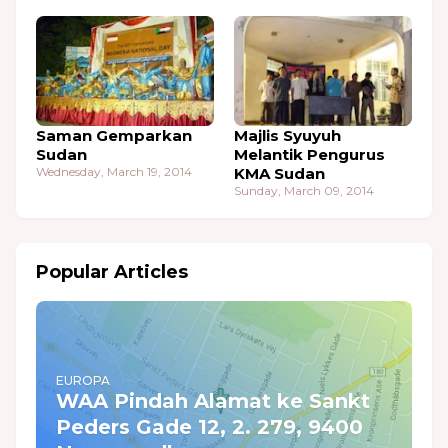
Saman Gemparkan
Majlis Syuyuh
Sudan
Melantik Pengurus
Wednesday, March 19, 2014
KMA Sudan
Sunday, March 09, 2014
Popular Articles
EUROPA
WAA Pindah Alamat ke Sankt
Peders Gade 12, 2. 279, 9400