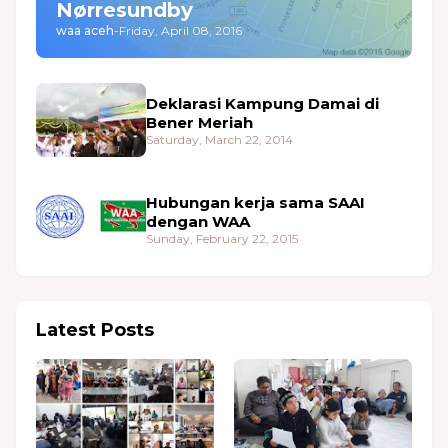
Nørresundby
waa aceh
-
Friday, April 08, 2016
Deklarasi Kampung Damai di
Bener Meriah
Saturday, March 22, 2014
Hubungan kerja sama SAAI
dengan WAA
Sunday, February 22, 2015
Latest Posts