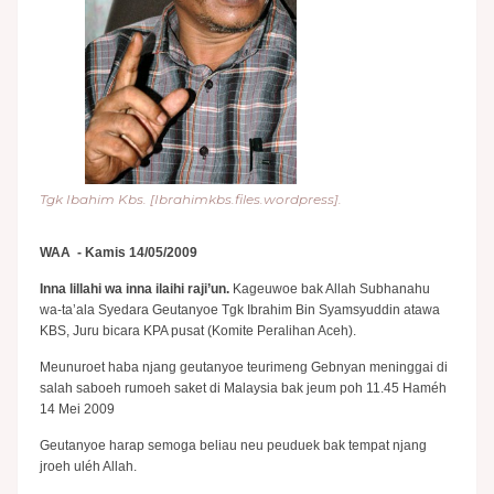
Tgk Ibahim Kbs. [Ibrahimkbs.files.wordpress].
WAA - Kamis 14/05/2009
Inna lillahi wa inna ilaihi raji’un.
Kageuwoe bak Allah Subhanahu
wa-ta’ala Syedara Geutanyoe Tgk Ibrahim Bin Syamsyuddin atawa
KBS, Juru bicara KPA pusat (Komite Peralihan Aceh).
Meunuroet haba njang geutanyoe teurimeng Gebnyan meninggai di
salah saboeh rumoeh saket di Malaysia bak jeum poh 11.45 Haméh
14 Mei 2009
Geutanyoe harap semoga beliau neu peuduek bak tempat njang
jroeh uléh Allah.