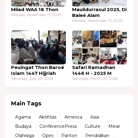
Milad WAA 18 Thon
Maulidurrasul 2025, Di
Monday, November 17, 2025
Baleé Alam
Monday, November 17, 2025
Peuingat Thon Baroë
Safari Ramadhan
Islam 1447 Hijjriah
1446 H - 2025 M
Saturday, July 05, 2025
Saturday, March 29, 2025
Main Tags
Agama
Aktifitas
America
Asia
Budaya
ConferencePress
Culture
Mesir
Olahraga
Opini
Panton
Pendidikan