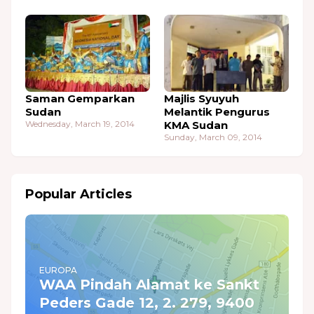
Saman Gemparkan
Majlis Syuyuh
Sudan
Melantik Pengurus
Wednesday, March 19, 2014
KMA Sudan
Sunday, March 09, 2014
Popular Articles
EUROPA
WAA Pindah Alamat ke Sankt
Peders Gade 12, 2. 279, 9400