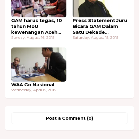
GAM harus tegas, 10
Press Statement Juru
tahun MoU
Bicara GAM Dalam
kewenangan Aceh
Satu Dekade
masih di permainkan
Sunday, August 16, 2015
Perdamaian
Saturday, August 15, 2015
WAA Go Nasional
Wednesday, April 15, 2015
Post a Comment (0)