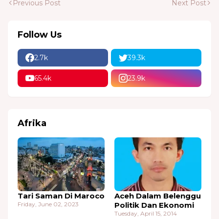
Previous Post
Next Post
Follow Us
2.7k
39.3k
65.4k
23.9k
Afrika
Tari Saman Di Maroco
Aceh Dalam Belenggu
Friday, June 02, 2023
Politik Dan Ekonomi
Tuesday, April 15, 2014