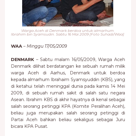
Warga Aceh di Denmark berdoa untuk almarhum
Ibrahim bin Syamsudin. Sabtu 16 Mai 2009 [Foto Suhadi/Waa]
WAA
–
Minggu 17/05/2009
DENMARK
– Sabtu malam 16/05/2009, Warga Aceh
Denmark dilihat berdatangan ke sebuah rumah milik
warga Aceh di Aarhus, Denmark untuk berdoa
kepada almarhum Ibrahaim Syamsyuddin (KBS), yang
di ketahui telah meninggal dunia pada kamis 14 Mei
2009, di sebuah rumah sakit di salah satu negara
Asean. Ibrahim KBS di akhir hayatnya di kenal sebagai
salah seorang petinggi KPA (Komite Peralihan Aceh),
beliau juga merupakan salah seorang petinggi di
Partai Aceh bahkan beliau sekaligus sebagai Juru
bicara KPA Pusat.