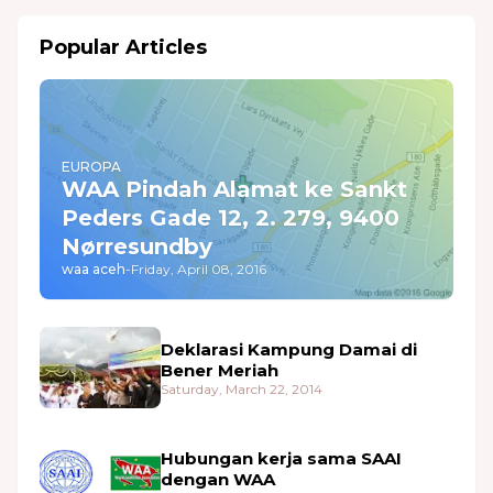
Popular Articles
EUROPA
WAA Pindah Alamat ke Sankt
Peders Gade 12, 2. 279, 9400
Nørresundby
waa aceh
-
Friday, April 08, 2016
Deklarasi Kampung Damai di
Bener Meriah
Saturday, March 22, 2014
Hubungan kerja sama SAAI
dengan WAA