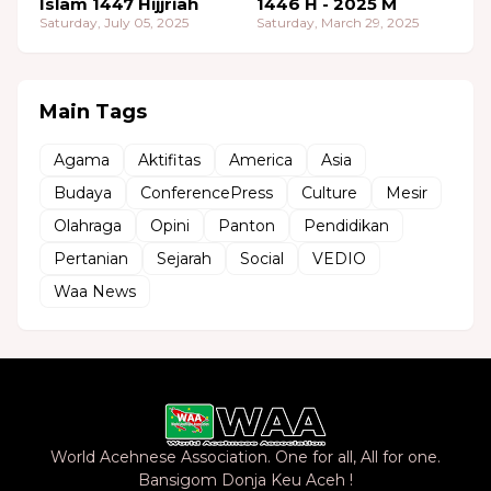
Islam 1447 Hijjriah
1446 H - 2025 M
Saturday, July 05, 2025
Saturday, March 29, 2025
Main Tags
Agama
Aktifitas
America
Asia
Budaya
ConferencePress
Culture
Mesir
Olahraga
Opini
Panton
Pendidikan
Pertanian
Sejarah
Social
VEDIO
Waa News
World Acehnese Association. One for all, All for one.
Bansigom Donja Keu Aceh !