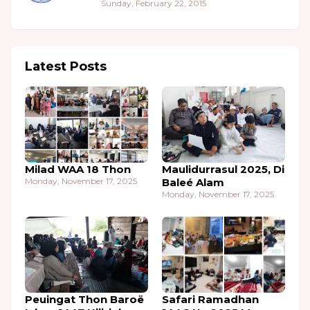
Sunday, February 22, 2015
Latest Posts
Milad WAA 18 Thon
Maulidurrasul 2025, Di
Monday, November 17, 2025
Baleé Alam
Monday, November 17, 2025
Peuingat Thon Baroë
Safari Ramadhan