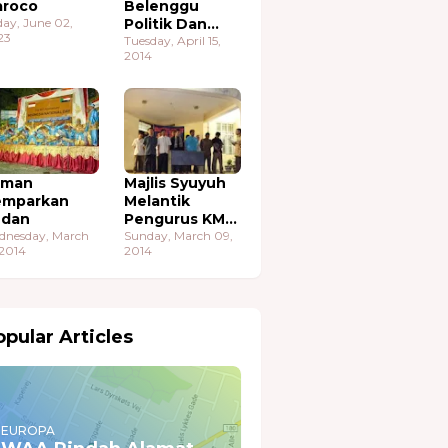
roco
Belenggu
day, June 02,
Politik Dan
23
Ekonomi
Tuesday, April 15,
2014
aman
Majlis Syuyuh
emparkan
Melantik
udan
Pengurus KMA
dnesday, March
Sudan
Sunday, March 09,
 2014
2014
pular Articles
EUROPA