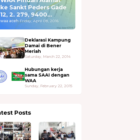
WAA Pindah Alamat
ke Sankt Peders Gade
12, 2. 279, 9400
Nørresundby
waa aceh
-
Friday, April 08, 2016
Deklarasi Kampung
Damai di Bener
Meriah
Saturday, March 22, 2014
Hubungan kerja
sama SAAI dengan
WAA
Sunday, February 22, 2015
atest Posts