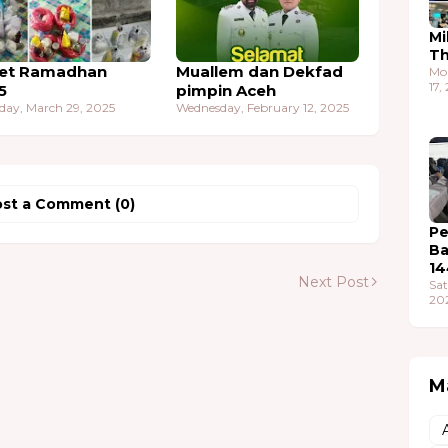
Mi
T
et Ramadhan
Muallem dan Dekfad
Mo
17,
5
pimpin Aceh
day, March 29, 2025
Wednesday, February 12, 2025
st a Comment (0)
Pe
Ba
14
Next Post
Sat
20
M