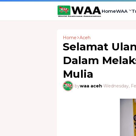
Home
WAA
T
Home
Aceh
Selamat Ula
Dalam Melak
Mulia
by
waa aceh
-
Wednesday, Feb