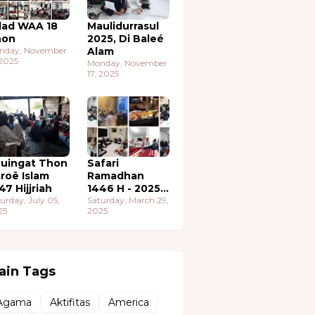
lad WAA 18
Maulidurrasul
hon
2025, Di Baleé
nday, November
Alam
 2025
Monday, November
17, 2025
uingat Thon
Safari
roë Islam
Ramadhan
47 Hijjriah
1446 H - 2025
urday, July 05,
M
Saturday, March 29,
25
2025
ain Tags
Agama
Aktifitas
America