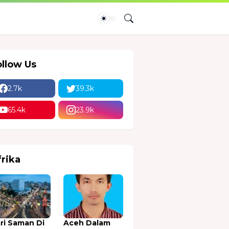
ollow Us
2.7k
39.3k
65.4k
23.9k
frika
ri Saman Di
Aceh Dalam