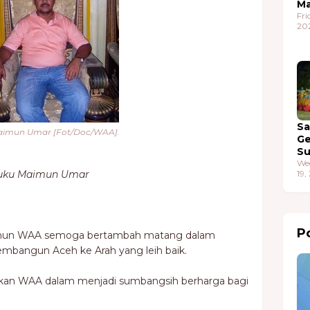
Ma
Fri
20
S
aimun Umar [Fot/Doc/WAA].
G
S
We
Teuku Maimun Umar
19,
Po
ahun WAA semoga bertambah matang dalam
mbangun Aceh ke Arah yang leih baik.
rekan WAA dalam menjadi sumbangsih berharga bagi