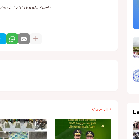
is di TVRI Banda Aceh.
r
View all
L