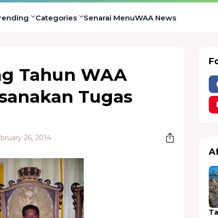
rending
Categories
Senarai Menu
WAA News
F
ng Tahun WAA
sanakan Tugas
ruary 26, 2014
A
Ta