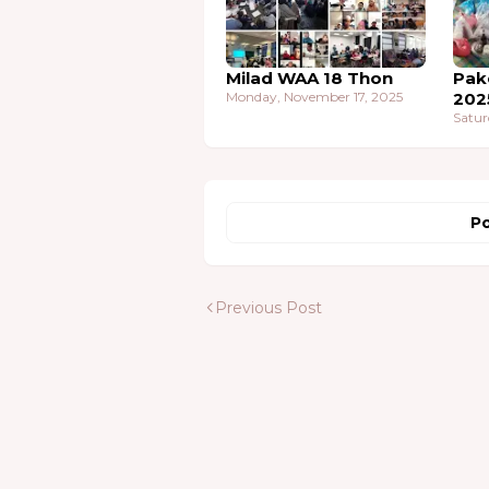
Milad WAA 18 Thon
Pak
Monday, November 17, 2025
202
Satur
Po
Previous Post