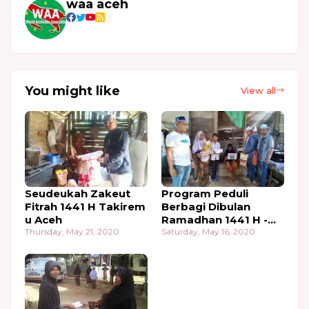
waa aceh
You might like
View all
Seudeukah Zakeut
Program Peduli
Fitrah 1441 H Takirem
Berbagi Dibulan
u Aceh
Ramadhan 1441 H -
Thursday, May 21, 2020
2020
Saturday, May 16, 2020