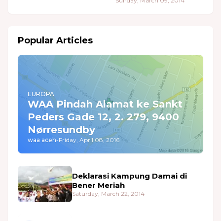
Sunday, March 09, 2014
Popular Articles
EUROPA
WAA Pindah Alamat ke Sankt
Peders Gade 12, 2. 279, 9400
Nørresundby
waa aceh
-
Friday, April 08, 2016
Deklarasi Kampung Damai di
Bener Meriah
Saturday, March 22, 2014