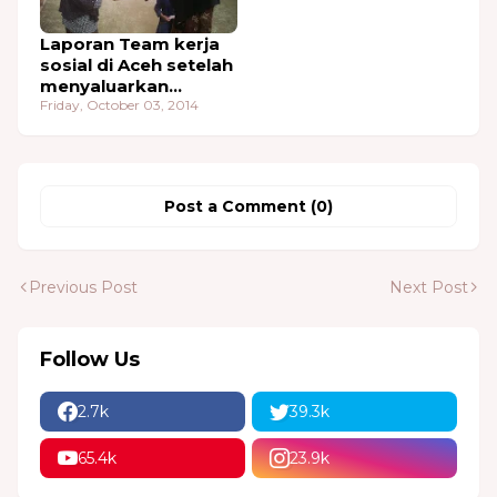
Laporan Team kerja
sosial di Aceh setelah
menyaluarkan
bantuan dari WAA
Friday, October 03, 2014
Post a Comment (0)
Previous Post
Next Post
Follow Us
2.7k
39.3k
65.4k
23.9k