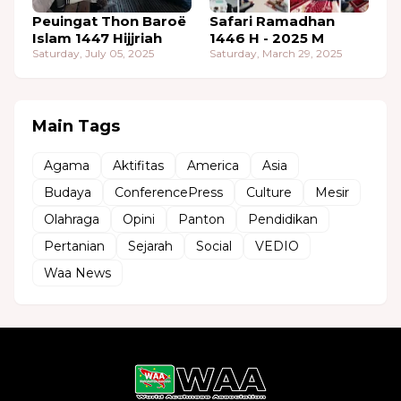
Peuingat Thon Baroë
Safari Ramadhan
Islam 1447 Hijjriah
1446 H - 2025 M
Saturday, July 05, 2025
Saturday, March 29, 2025
Main Tags
Agama
Aktifitas
America
Asia
Budaya
ConferencePress
Culture
Mesir
Olahraga
Opini
Panton
Pendidikan
Pertanian
Sejarah
Social
VEDIO
Waa News