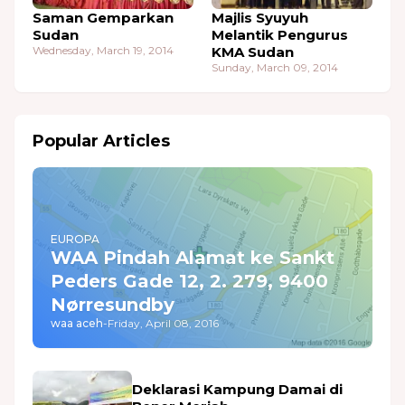
Saman Gemparkan
Majlis Syuyuh
Sudan
Melantik Pengurus
Wednesday, March 19, 2014
KMA Sudan
Sunday, March 09, 2014
Popular Articles
EUROPA
WAA Pindah Alamat ke Sankt
Peders Gade 12, 2. 279, 9400
Nørresundby
waa aceh
-
Friday, April 08, 2016
Deklarasi Kampung Damai di