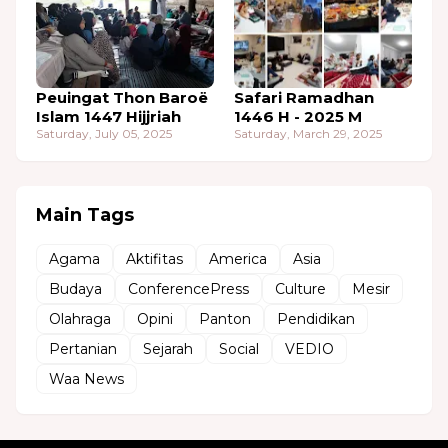
Peuingat Thon Baroë
Safari Ramadhan
Islam 1447 Hijjriah
1446 H - 2025 M
Saturday, July 05, 2025
Saturday, March 29, 2025
Main Tags
Agama
Aktifitas
America
Asia
Budaya
ConferencePress
Culture
Mesir
Olahraga
Opini
Panton
Pendidikan
Pertanian
Sejarah
Social
VEDIO
Waa News