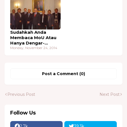
Internstional yang ke
53 tahun.
Sudahkah Anda
Membaca MoU Atau
Hanya Dengar-
Dengar Saja ?
Monday, November 24, 2014
Post a Comment (0)
Previous Post
Next Post
Follow Us
2.7k
39.3k