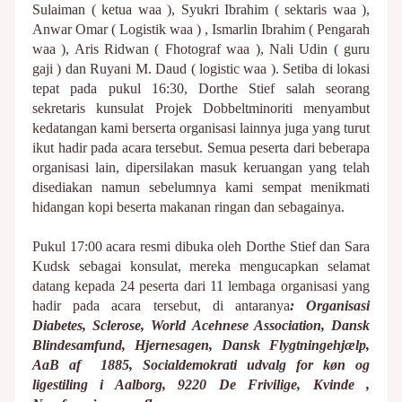
Sulaiman ( ketua waa ), Syukri Ibrahim ( sektaris waa ),
Anwar Omar ( Logistik waa ) , Ismarlin Ibrahim ( Pengarah
waa ), Aris Ridwan ( Fhotograf waa ), Nali Udin ( guru
gaji ) dan Ruyani M. Daud ( logistic waa ). Setiba di lokasi
tepat pada pukul 16:30, Dorthe Stief salah seorang
sekretaris kunsulat Projek Dobbeltminoriti menyambut
kedatangan kami berserta organisasi lainnya juga yang turut
ikut hadir pada acara tersebut. Semua peserta dari beberapa
organisasi lain, dipersilakan masuk keruangan yang telah
disediakan namun sebelumnya kami sempat menikmati
hidangan kopi beserta makanan ringan dan sebagainya.
Pukul 17:00 acara resmi dibuka oleh Dorthe Stief dan Sara
Kudsk sebagai konsulat, mereka mengucapkan selamat
datang kepada 24 peserta dari 11 lembaga organisasi yang
hadir pada acara tersebut, di antaranya
: Organisasi
Diabetes, Sclerose, World Acehnese Association, Dansk
Blindesamfund, Hjernesagen, Dansk Flygtningehjælp,
AaB af 1885, Socialdemokrati udvalg for køn og
ligestiling i Aalborg, 9220 De Frivilige, Kvinde ,