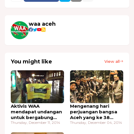
waa aceh
You might like
View all
Aktivis WAA
Mengenang hari
mendapat undangan
perjuangan bangsa
untuk bergabung
Aceh yang ke 38
pada hari ulang tahun
Thursday, December 11, 2014
Tahun, 4 december
Thursday, December 04, 2014
Amnesty
2014