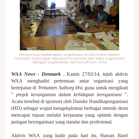
Pertemuan beberapan organisasi di Denmark dalam
menjalin hubungan kerjasama antara dari satu organisasi
dengan organasasi lainnya (fhoto, Aris)
WAA News - Denmark
, Kamis 27/02/14, tujuh aktivis
WAA menghadiri pertemuan antar organisasi yang
bertepatan di
Trekanten Aalborg Øst
, guna untuk mengikuti
”
projek kerangaman dalam kehidupan beroganisasi
”.
Acara tersebut di sponsori oleh Danske Handikaporganisasi
(HD) sebagai wujud mengekploitasi berbagai metode demi
mencapai tujuan melalui kerjasama yang optimis dengan
jaringan berorganisasi yang standar dan profesional.
Aktivis WAA yang hadir pada hari itu, Hassan Basri