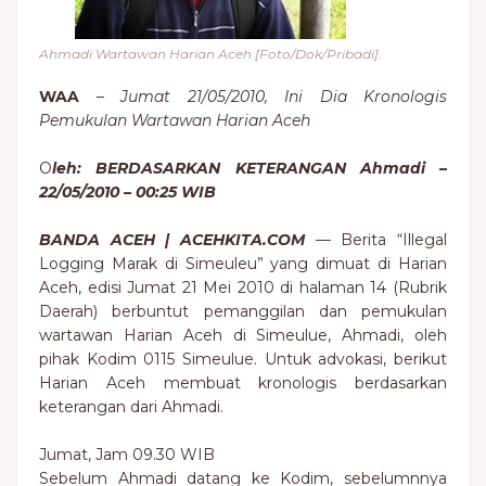
Ahmadi Wartawan Harian Aceh [Foto/Dok/Pribadi].
WAA
–
Jumat 21/05/2010, Ini Dia Kronologis
Pemukulan Wartawan Harian Aceh
O
leh: BERDASARKAN KETERANGAN Ahmadi –
22/05/2010 – 00:25 WIB
BANDA ACEH | ACEHKITA.COM
— Berita “Illegal
Logging Marak di Simeuleu” yang dimuat di Harian
Aceh, edisi Jumat 21 Mei 2010 di halaman 14 (Rubrik
Daerah) berbuntut pemanggilan dan pemukulan
wartawan Harian Aceh di Simeulue, Ahmadi, oleh
pihak Kodim 0115 Simeulue. Untuk advokasi, berikut
Harian Aceh membuat kronologis berdasarkan
keterangan dari Ahmadi.
Jumat, Jam 09.30 WIB
Sebelum Ahmadi datang ke Kodim, sebelumnnya