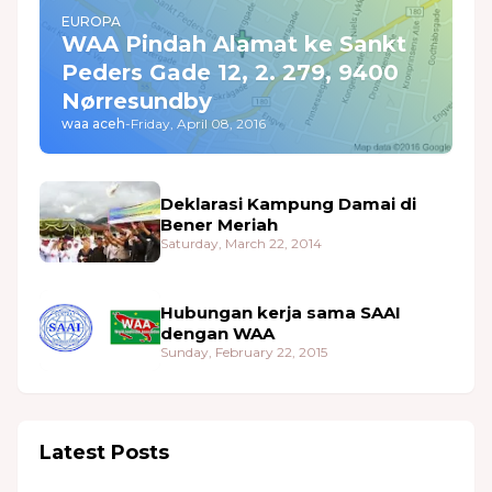
EUROPA
WAA Pindah Alamat ke Sankt
Peders Gade 12, 2. 279, 9400
Nørresundby
waa aceh
-
Friday, April 08, 2016
Deklarasi Kampung Damai di
Bener Meriah
Saturday, March 22, 2014
Hubungan kerja sama SAAI
dengan WAA
Sunday, February 22, 2015
Latest Posts