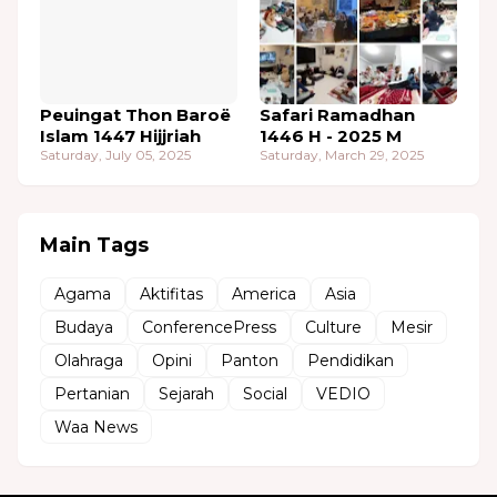
Peuingat Thon Baroë
Safari Ramadhan
Islam 1447 Hijjriah
1446 H - 2025 M
Saturday, July 05, 2025
Saturday, March 29, 2025
Main Tags
Agama
Aktifitas
America
Asia
Budaya
ConferencePress
Culture
Mesir
Olahraga
Opini
Panton
Pendidikan
Pertanian
Sejarah
Social
VEDIO
Waa News