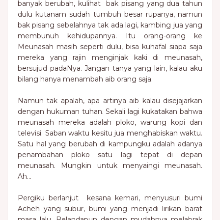
banyak berubah, kulihat bak pisang yang dua tahun
dulu kutanam sudah tumbuh besar rupanya, namun
bak pisang sebelahnya tak ada lagi, kambing jua yang
membunuh kehidupannya. Itu orang-orang ke
Meunasah masih seperti dulu, bisa kuhafal siapa saja
mereka yang rajin menginjak kaki di meunasah,
bersujud padaNya. Jangan tanya yang lain, kalau aku
bilang hanya menambah aib orang saja.
Namun tak apalah, apa artinya aib kalau disejajarkan
dengan hukuman tuhan. Sekali lagi kukatakan bahwa
meunasah mereka adalah ploko, warung kopi dan
televisi. Saban waktu kesitu jua menghabiskan waktu.
Satu hal yang berubah di kampungku adalah adanya
penambahan ploko satu lagi tepat di depan
meunasah. Mungkin untuk menyaingi meunasah.
Ah…
Pergiku berlanjut kesana kemari, menyusuri bumi
Acheh yang subur, bumi yang menjadi lirikan barat
masa lalu. Belandapun dengan mudahnya melabrak