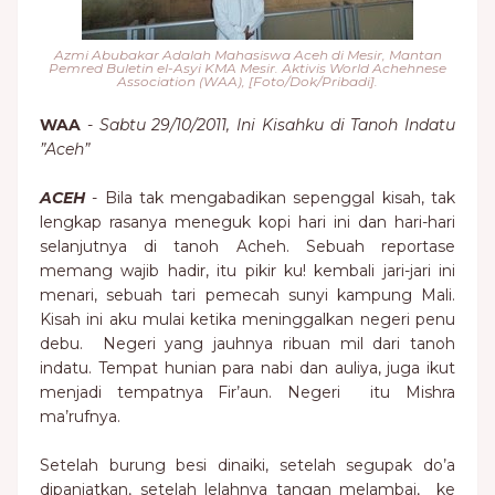
Azmi Abubakar Adalah Mahasiswa Aceh di Mesir, Mantan
Pemred Buletin el-Asyi KMA Mesir. Aktivis World Achehnese
Association (WAA), [Foto/Dok/Pribadi].
WAA
-
Sabtu 29/10/2011, Ini Kisahku di Tanoh Indatu
”Aceh”
ACEH
- Bila tak mengabadikan sepenggal kisah, tak
lengkap rasanya meneguk kopi hari ini dan hari-hari
selanjutnya di tanoh Acheh. Sebuah reportase
memang wajib hadir, itu pikir ku! kembali jari-jari ini
menari, sebuah tari pemecah sunyi kampung Mali.
Kisah ini aku mulai ketika meninggalkan negeri penu
debu. Negeri yang jauhnya ribuan mil dari tanoh
indatu. Tempat hunian para nabi dan auliya, juga ikut
menjadi tempatnya Fir’aun. Negeri itu Mishra
ma’rufnya.
Setelah burung besi dinaiki, setelah segupak do’a
dipanjatkan, setelah lelahnya tangan melambai, ke