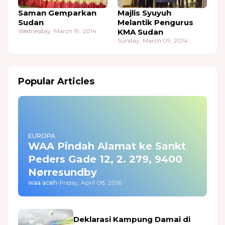
Saman Gemparkan
Majlis Syuyuh
Sudan
Melantik Pengurus
Wednesday, March 19, 2014
KMA Sudan
Sunday, March 09, 2014
Popular Articles
EUROPA
WAA Pindah Alamat ke Sankt
Peders Gade 12, 2. 279, 9400
Nørresundby
waa aceh
-
Friday, April 08, 2016
Deklarasi Kampung Damai di