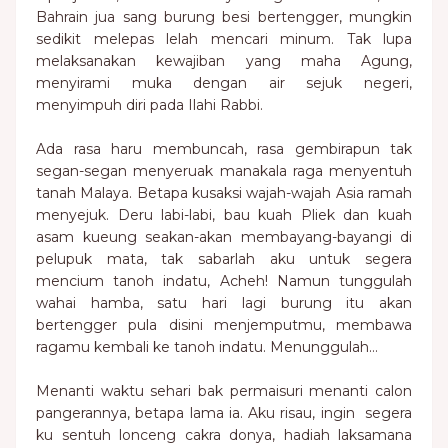
Bahrain jua sang burung besi bertengger, mungkin
sedikit melepas lelah mencari minum. Tak lupa
melaksanakan kewajiban yang maha Agung,
menyirami muka dengan air sejuk negeri,
menyimpuh diri pada Ilahi Rabbi.
Ada rasa haru membuncah, rasa gembirapun tak
segan-segan menyeruak manakala raga menyentuh
tanah Malaya. Betapa kusaksi wajah-wajah Asia ramah
menyejuk. Deru labi-labi, bau kuah Pliek dan kuah
asam kueung seakan-akan membayang-bayangi di
pelupuk mata, tak sabarlah aku untuk segera
mencium tanoh indatu, Acheh! Namun tunggulah
wahai hamba, satu hari lagi burung itu akan
bertengger pula disini menjemputmu, membawa
ragamu kembali ke tanoh indatu. Menunggulah…
Menanti waktu sehari bak permaisuri menanti calon
pangerannya, betapa lama ia. Aku risau, ingin segera
ku sentuh lonceng cakra donya, hadiah laksamana