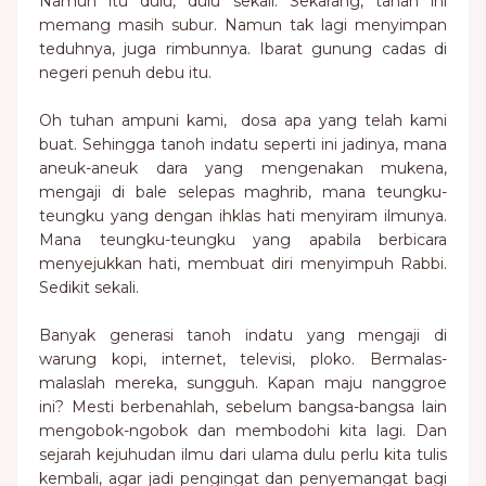
Namun itu dulu, dulu sekali. Sekarang, tanah ini
memang masih subur. Namun tak lagi menyimpan
teduhnya, juga rimbunnya. Ibarat gunung cadas di
negeri penuh debu itu.
Oh tuhan ampuni kami, dosa apa yang telah kami
buat. Sehingga tanoh indatu seperti ini jadinya, mana
aneuk-aneuk dara yang mengenakan mukena,
mengaji di bale selepas maghrib, mana teungku-
teungku yang dengan ihklas hati menyiram ilmunya.
Mana teungku-teungku yang apabila berbicara
menyejukkan hati, membuat diri menyimpuh Rabbi.
Sedikit sekali.
Banyak generasi tanoh indatu yang mengaji di
warung kopi, internet, televisi, ploko. Bermalas-
malaslah mereka, sungguh. Kapan maju nanggroe
ini? Mesti berbenahlah, sebelum bangsa-bangsa lain
mengobok-ngobok dan membodohi kita lagi. Dan
sejarah kejuhudan ilmu dari ulama dulu perlu kita tulis
kembali, agar jadi pengingat dan penyemangat bagi