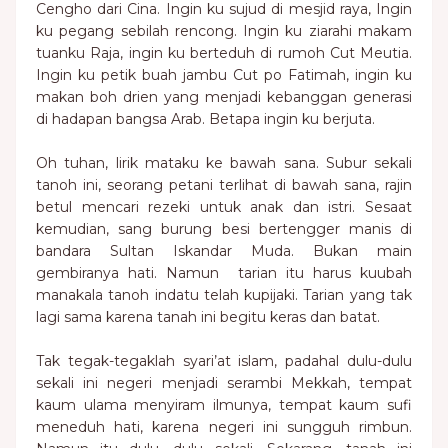
Cengho dari Cina. Ingin ku sujud di mesjid raya, Ingin
ku pegang sebilah rencong. Ingin ku ziarahi makam
tuanku Raja, ingin ku berteduh di rumoh Cut Meutia.
Ingin ku petik buah jambu Cut po Fatimah, ingin ku
makan boh drien yang menjadi kebanggan generasi
di hadapan bangsa Arab. Betapa ingin ku berjuta.
Oh tuhan, lirik mataku ke bawah sana. Subur sekali
tanoh ini, seorang petani terlihat di bawah sana, rajin
betul mencari rezeki untuk anak dan istri. Sesaat
kemudian, sang burung besi bertengger manis di
bandara Sultan Iskandar Muda. Bukan main
gembiranya hati. Namun tarian itu harus kuubah
manakala tanoh indatu telah kupijaki. Tarian yang tak
lagi sama karena tanah ini begitu keras dan batat.
Tak tegak-tegaklah syari’at islam, padahal dulu-dulu
sekali ini negeri menjadi serambi Mekkah, tempat
kaum ulama menyiram ilmunya, tempat kaum sufi
meneduh hati, karena negeri ini sungguh rimbun.