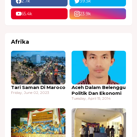
2.7k
39.3k
65.4k
23.9k
Afrika
Tari Saman Di Maroco
Aceh Dalam Belenggu
Friday, June 02, 2023
Politik Dan Ekonomi
Tuesday, April 15, 2014