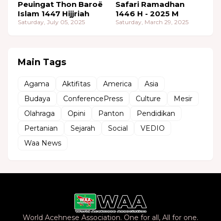
Peuingat Thon Baroë
Safari Ramadhan
Islam 1447 Hijjriah
1446 H - 2025 M
Saturday, July 05, 2025
Saturday, March 29, 2025
Main Tags
Agama
Aktifitas
America
Asia
Budaya
ConferencePress
Culture
Mesir
Olahraga
Opini
Panton
Pendidikan
Pertanian
Sejarah
Social
VEDIO
Waa News
World Acehnese Association. One for all, All for one.