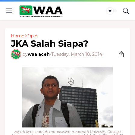
Home
Opini
JKA Salah Siapa?
by
waa aceh
-
Tuesday, March 18, 2014
Aiyub Ilyas adalah mahasiswa Hedmark Univesity College