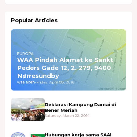
Popular Articles
EUROPA
WAA Pindah Alamat ke Sankt
Peders Gade 12, 2. 279, 9400
Nørresundby
waa aceh
-
Friday, April 08, 2016
Deklarasi Kampung Damai di
Bener Meriah
Saturday, March 22, 2014
Hubungan kerja sama SAAI