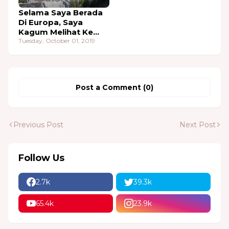
Selama Saya Berada
Di Europa, Saya
Kagum Melihat Ke
Aceh-an Ditempat Itu
Tuesday, October 01, 2019
Post a Comment (0)
Previous Post
Next Post
Follow Us
2.7k
39.3k
65.4k
23.9k