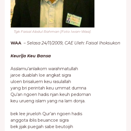
Tgk Faisal Abdul Rahman [Foto Iwan-Waa].
WAA
–
Selasa 24/11/2009, CAE Uleh: Faisal lhoksukon
Keurija Keu Bansa
Asslamu’anlaikom warahmatullah
jaroe duablah loe angkat sigra
uloen brisaluem keu rasulallah
yang bri perintah keu ummat dumna
Qu’an ngoen hadis njan keuh pedoman
keu urueng islam yang na lam donja.
bek lee jirueloh Qur’an ngoen hadis
anggota iblis beuancoe sigra
bek jijak puegah sabe beutoijih