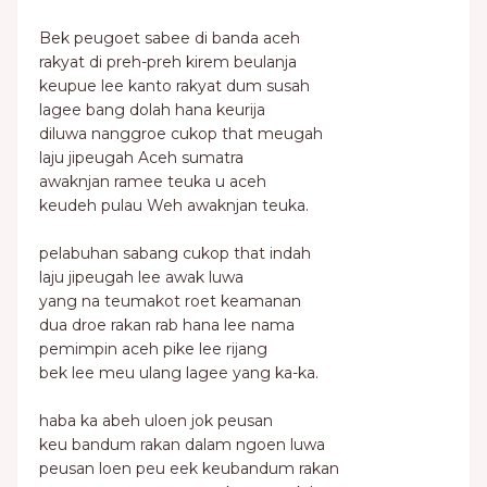
Bek peugoet sabee di banda aceh
rakyat di preh-preh kirem beulanja
keupue lee kanto rakyat dum susah
lagee bang dolah hana keurija
diluwa nanggroe cukop that meugah
laju jipeugah Aceh sumatra
awaknjan ramee teuka u aceh
keudeh pulau Weh awaknjan teuka.
pelabuhan sabang cukop that indah
laju jipeugah lee awak luwa
yang na teumakot roet keamanan
dua droe rakan rab hana lee nama
pemimpin aceh pike lee rijang
bek lee meu ulang lagee yang ka-ka.
haba ka abeh uloen jok peusan
keu bandum rakan dalam ngoen luwa
peusan loen peu eek keubandum rakan