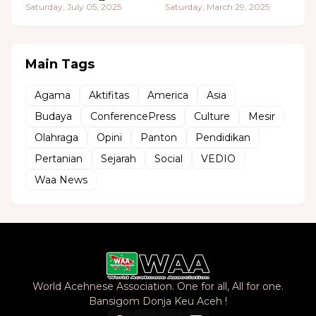
Saturday, July 05, 2025
Saturday, March 29, 2025
Main Tags
Agama
Aktifitas
America
Asia
Budaya
ConferencePress
Culture
Mesir
Olahraga
Opini
Panton
Pendidikan
Pertanian
Sejarah
Social
VEDIO
Waa News
World Acehnese Association. One for all, All for one.
Bansigom Donja Keu Aceh !