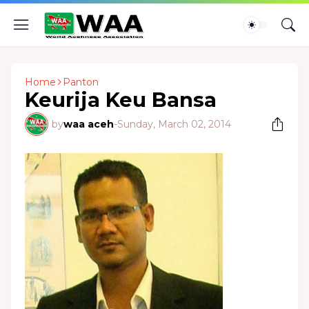
Home
Panton
Keurija Keu Bansa
by
waa aceh
-
Sunday, March 02, 2014