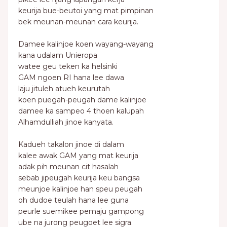
keurija bue-beutoi yang mat pimpinan
bek meunan-meunan cara keurija.
Damee kalinjoe koen wayang-wayang
kana udalam Unieropa
watee geu teken ka helsinki
GAM ngoen RI hana lee dawa
laju jituleh atueh keurutah
koen puegah-peugah dame kalinjoe
damee ka sampeo 4 thoen kalupah
Alhamdulliah jinoe kanyata.
Kadueh takalon jinoe di dalam
kalee awak GAM yang mat keurija
adak pih meunan cit hasalah
sebab jipeugah keurija keu bangsa
meunjoe kalinjoe han speu peugah
oh dudoe teulah hana lee guna
peurle suemikee pemaju gampong
ube na jurong peugoet lee sigra.