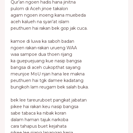
Qur’an ngoen hadis hana jinitna
pulom di Aceh jinoe takalon
agam ngoen inoeng kana muebeda
aceh kalueh na syari’at islam
peuthuen hai rakan bek gop jak cuca.
kamoe di luwa ka saboh badan
ngoen rakan-rakan urueng WAA
waa sampoe dua thoen rijang
ka guepuejuang kue nasip bangsa
bangsa di aceh cukopthat sayang
meunjoe MoU njan hana lee makna
peuthuen hai tgk damee kadatang
bungkoh lam reugam bek salah buka.
bek lee tareuruboet pangkat jabatan
pikee hai rakan keu nasip bangsa
sabe tabaca ka nibak koran
dalam haman tajuk narkoba
cara tahapus buet kejahata
pikee lee rijang lapangan kerja