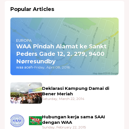
Popular Articles
EUROPA
WAA Pindah Alamat ke Sankt
Peders Gade 12, 2. 279, 9400
Nørresundby
waa aceh
-
Friday, April 08, 2016
Deklarasi Kampung Damai di
Bener Meriah
Saturday, March 22, 2014
Hubungan kerja sama SAAI
dengan WAA
Sunday, February 22, 2015