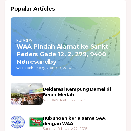
Popular Articles
EUROPA
WAA Pindah Alamat ke Sankt
Peders Gade 12, 2. 279, 9400
Nørresundby
waa aceh
-
Friday, April 08, 2016
Deklarasi Kampung Damai di
Bener Meriah
Saturday, March 22, 2014
Hubungan kerja sama SAAI
dengan WAA
Sunday, February 22, 2015