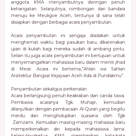
anggota KMA menyambutnya denngan penuh
kehangatan. Selanjutnya, rombongan dari bandara
menuju ke Meuligoe Aceh, tentunya di sana telah
disiapkan dengan berbagai acara penyambutan.
Acara penyambutan ini sengaja diadakan untuk
menghemat waktu bagi pasukan baru, dikarenakan
ujian di kuliah bagi mereka sudah di ambang pintu.
Selain itu juga acara penyambutan ini bertujuan untuk
menyemangatkan mahasissa baru dalam meniti jihad
di Mesir. Acara ini bertema,”Ahlan wa Sahlan
Arsitektur Bangsa! Kejayaan Aceh Ada di Pundakmu”.
Penyambutan sekaligus perkenalan
Acara berlangsung penuh keakraban dan canda tawa.
Pembawa acaranya Tgk. Muhajir, kemudian
dilanjutkan dengan pembacaan Al-Quran yang begitu
merdu dan menghidupkan suasana oleh Tgk
Zamzami. Kemudian masing-masing mahasisa baru
memperkenalkan diri kepada mahasiswa lama.
Selanjutnyaketua KMA memberikan kata-kata