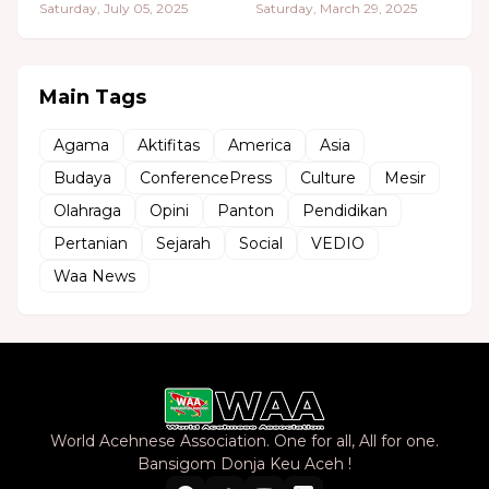
Saturday, July 05, 2025
Saturday, March 29, 2025
Main Tags
Agama
Aktifitas
America
Asia
Budaya
ConferencePress
Culture
Mesir
Olahraga
Opini
Panton
Pendidikan
Pertanian
Sejarah
Social
VEDIO
Waa News
World Acehnese Association. One for all, All for one.
Bansigom Donja Keu Aceh !