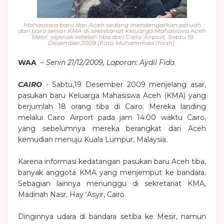
Mahasiswa baru dari Aceh sedang mendengarkan petuah
dari para senior KMA di sekretariat Keluarga Mahasiswa Aceh
Mesir, sejenak setelah tiba dari Cairo Airport, Sabtu 19
Desember 2009 [Foto Muhammad Ihsan].
WAA
–
Senin 21/12/2009, Laporan: Aydil Fida
CAIRO
- Sabtu,19 Desember 2009 menjelang asar,
pasukan baru Keluarga Mahasiswa Aceh (KMA) yang
berjumlah 18 orang tiba di Cairo. Mereka landing
melalui Cairo Airport pada jam 14.00 waktu Cairo,
yang sebelumnya mereka berangkat dari Aceh
kemudian menuju Kuala Lumpur, Malaysia.
Karena informasi kedatangan pasukan baru Aceh tiba,
banyak anggota KMA yang menjemput ke bandara.
Sebagian lainnya menunggu di sekretariat KMA,
Madinah Nasr, Hay ‘Asyir, Cairo.
Dinginnya udara di bandara setiba ke Mesir, namun