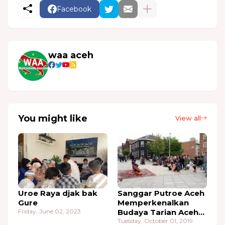
Facebook
waa aceh
You might like
View all
Uroe Raya djak bak
Sanggar Putroe Aceh
Gure
Memperkenalkan
Friday, June 02, 2023
Budaya Tarian Aceh
Di Kota Horsens
Tuesday, October 01, 2019