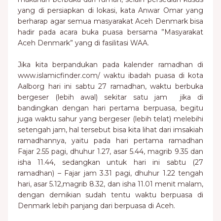
yang di persiapkan di lokasi, kata Anwar Omar yang
berharap agar semua masyarakat Aceh Denmark bisa
hadir pada acara buka puasa bersama ”Masyarakat
Aceh Denmark” yang di fasilitasi WAA.
Jika kita berpandukan pada kalender ramadhan di
www.islamicfinder.com/ waktu ibadah puasa di kota
Aalborg hari ini sabtu 27 ramadhan, waktu berbuka
bergeser (lebih awal) sekitar satu jam jika di
bandingkan dengan hari pertama berpuasa, begitu
juga waktu sahur yang bergeser (lebih telat) melebihi
setengah jam, hal tersebut bisa kita lihat dari imsakiah
ramadhannya, yaitu pada hari pertama ramadhan
Fajar 2.55 pagi, dhuhur 1.27, asar 5.44, magrib 9.35 dan
isha 11.44, sedangkan untuk hari ini sabtu (27
ramadhan) – Fajar jam 3.31 pagi, dhuhur 1.22 tengah
hari, asar 5.12,magrib 8.32, dan isha 11.01 menit malam,
dengan demikian sudah tentu waktu berpuasa di
Denmark lebih panjang dari berpuasa di Aceh.