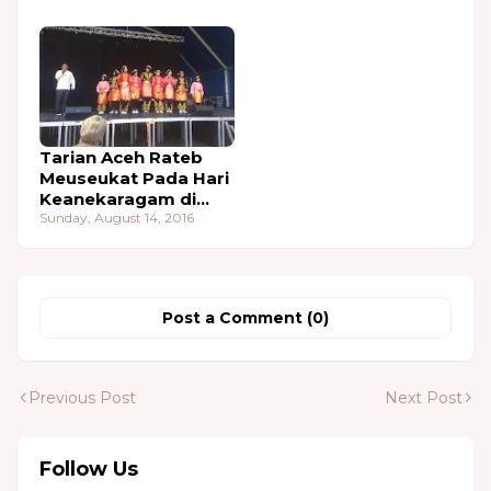
Tarian Aceh Rateb
Meuseukat Pada Hari
Keanekaragam di
Panggong Aalborg
Sunday, August 14, 2016
Post a Comment (0)
Previous Post
Next Post
Follow Us