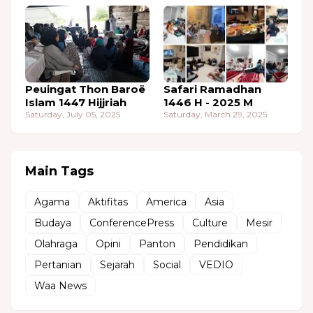
Peuingat Thon Baroë
Safari Ramadhan
Islam 1447 Hijjriah
1446 H - 2025 M
Saturday, July 05, 2025
Saturday, March 29, 2025
Main Tags
Agama
Aktifitas
America
Asia
Budaya
ConferencePress
Culture
Mesir
Olahraga
Opini
Panton
Pendidikan
Pertanian
Sejarah
Social
VEDIO
Waa News