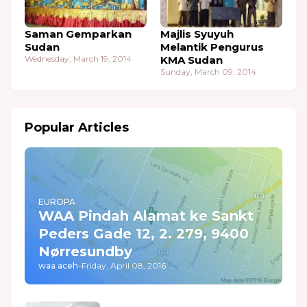
Saman Gemparkan
Majlis Syuyuh
Sudan
Melantik Pengurus
Wednesday, March 19, 2014
KMA Sudan
Sunday, March 09, 2014
Popular Articles
EUROPA
WAA Pindah Alamat ke Sankt
Peders Gade 12, 2. 279, 9400
Nørresundby
waa aceh
-
Friday, April 08, 2016