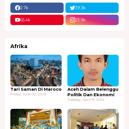
2.7k
39.3k
65.4k
23.9k
Afrika
Tari Saman Di Maroco
Aceh Dalam Belenggu
Friday, June 02, 2023
Politik Dan Ekonomi
Tuesday, April 15, 2014