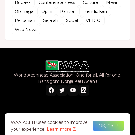
Budaya
ConferencePress
Culture
Mesir
Olahraga
Opini
Panton
Pendidikan
Pertanian
Sejarah
Social
VEDIO
Waa News
World Acehnese Association. One for all, All for one.
Bansigom Donja Keu Aceh !
Home
About Us
Privacy Policy
Contact Us
WAA ACEH uses cookies to improve
OK, Go it!
your experience.
Learn more
Design by -
WAA TEAM