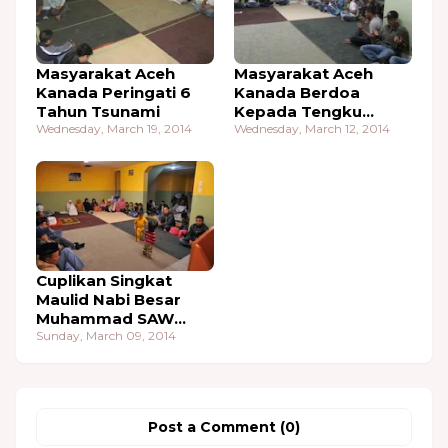
Masyarakat Aceh
Masyarakat Aceh
Kanada Peringati 6
Kanada Berdoa
Tahun Tsunami
Kepada Tengku
Wednesday, March 19, 2014
Hasan M. di Tiro 7
Wednesday, March 12, 2014
Hari Berturut-turut
Cuplikan Singkat
Maulid Nabi Besar
Muhammad SAW
2010 Di Menasah
Sunday, March 09, 2014
Aceh Kanada
Post a Comment (0)