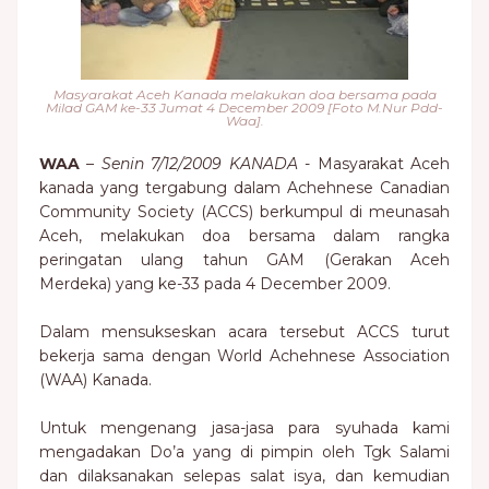
Masyarakat Aceh Kanada melakukan doa bersama pada
Milad GAM ke-33 Jumat 4 December 2009 [Foto M.Nur Pdd-
Waa].
WAA
–
Senin 7/12/2009 KANADA
- Masyarakat Aceh
kanada yang tergabung dalam Achehnese Canadian
Community Society (ACCS) berkumpul di meunasah
Aceh, melakukan doa bersama dalam rangka
peringatan ulang tahun GAM (Gerakan Aceh
Merdeka) yang ke-33 pada 4 December 2009.
Dalam mensukseskan acara tersebut ACCS turut
bekerja sama dengan World Achehnese Association
(WAA) Kanada.
Untuk mengenang jasa-jasa para syuhada kami
mengadakan Do’a yang di pimpin oleh Tgk Salami
dan dilaksanakan selepas salat isya, dan kemudian