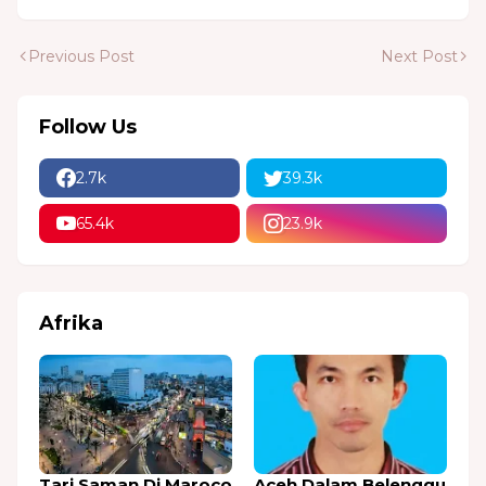
Previous Post
Next Post
Follow Us
2.7k
39.3k
65.4k
23.9k
Afrika
Tari Saman Di Maroco
Aceh Dalam Belenggu