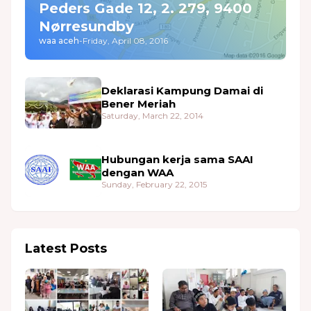
Peders Gade 12, 2. 279, 9400
Nørresundby
waa aceh
-
Friday, April 08, 2016
Deklarasi Kampung Damai di
Bener Meriah
Saturday, March 22, 2014
Hubungan kerja sama SAAI
dengan WAA
Sunday, February 22, 2015
Latest Posts