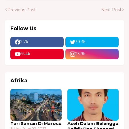
Previous Post
Next Post
Follow Us
2.7k
39.3k
65.4k
23.9k
Afrika
Tari Saman Di Maroco
Aceh Dalam Belenggu
Friday, June 02, 2023
Politik Dan Ekonomi