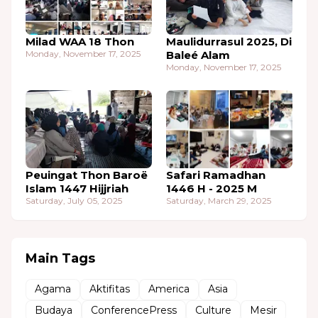
Milad WAA 18 Thon
Maulidurrasul 2025, Di
Monday, November 17, 2025
Baleé Alam
Monday, November 17, 2025
Peuingat Thon Baroë
Safari Ramadhan
Islam 1447 Hijjriah
1446 H - 2025 M
Saturday, July 05, 2025
Saturday, March 29, 2025
Main Tags
Agama
Aktifitas
America
Asia
Budaya
ConferencePress
Culture
Mesir