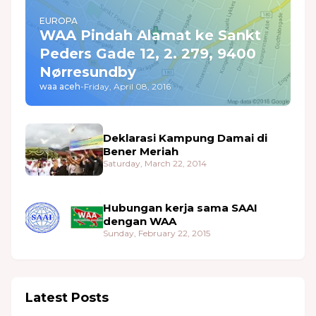
EUROPA
WAA Pindah Alamat ke Sankt
Peders Gade 12, 2. 279, 9400
Nørresundby
waa aceh
-
Friday, April 08, 2016
Deklarasi Kampung Damai di
Bener Meriah
Saturday, March 22, 2014
Hubungan kerja sama SAAI
dengan WAA
Sunday, February 22, 2015
Latest Posts