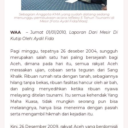
Sebagian Anggota KMA yang sudah datang sedang
menunggu pembukaan acara refleksi 5 Tahun Tsunami di
Mesir [Foto Aydil Fida/Waa].
WAA
– J
umat 01/01/2010, Laporan Dari Mesir Di
Kutip Oleh: Aydil Fida
Pagi minggu, tepatnya 26 deseber 2004, sungguh
merupakan salah satu hari paling bersejarah bagi
Aceh, dimana pada hari itu, semua rakyat Aceh
merasakan ujian, cobaan serta teguran dari Sang
Khalik. Ribuan rumah rata dengan tanah, sebagiannya
hilang tanpa bekas, ribuan fasilitas hancur oleh air bah,
dan paling menyedihkan ketika ribuan nyawa
melayang ditelan tsunami. Itu semua kehendak Yang
Maha Kuasa, tidak mungkin seorang pun bisa
melarangnya, hanya bisa menerima dengan pasrah
serta mengambil hikmah dari kejadian itu.
Kini, 26 Desember 2009, rakyat Aceh yang berdomisili