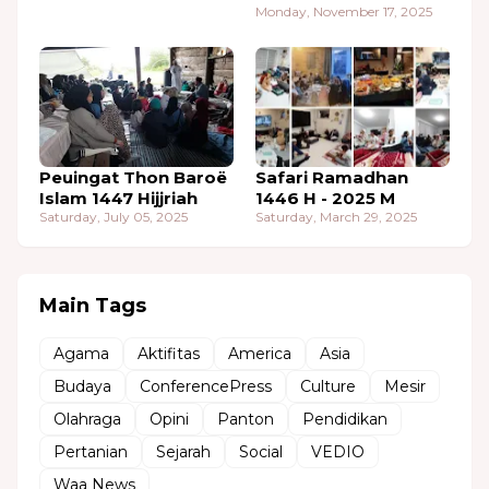
Monday, November 17, 2025
Peuingat Thon Baroë
Safari Ramadhan
Islam 1447 Hijjriah
1446 H - 2025 M
Saturday, July 05, 2025
Saturday, March 29, 2025
Main Tags
Agama
Aktifitas
America
Asia
Budaya
ConferencePress
Culture
Mesir
Olahraga
Opini
Panton
Pendidikan
Pertanian
Sejarah
Social
VEDIO
Waa News