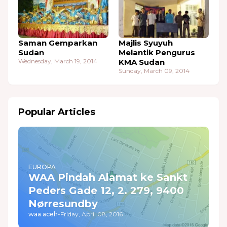
Saman Gemparkan
Majlis Syuyuh
Sudan
Melantik Pengurus
Wednesday, March 19, 2014
KMA Sudan
Sunday, March 09, 2014
Popular Articles
EUROPA
WAA Pindah Alamat ke Sankt
Peders Gade 12, 2. 279, 9400
Nørresundby
waa aceh
-
Friday, April 08, 2016