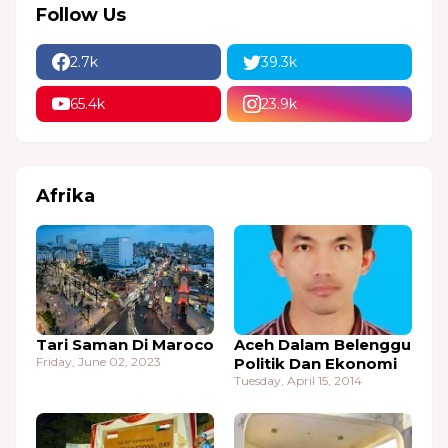
Follow Us
2.7k
39.3k
65.4k
23.9k
Afrika
Tari Saman Di Maroco
Aceh Dalam Belenggu
Friday, June 02, 2023
Politik Dan Ekonomi
Tuesday, April 15, 2014