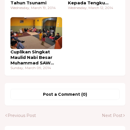
Tahun Tsunami
Kepada Tengku
Wednesday, March 19, 2014
Hasan M. di Tiro 7
Wednesday, March 12, 2014
Hari Berturut-turut
Cuplikan Singkat
Maulid Nabi Besar
Muhammad SAW
2010 Di Menasah
Sunday, March 09, 2014
Aceh Kanada
Post a Comment (0)
Previous Post
Next Post