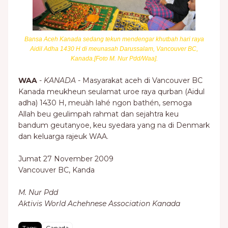
Bansa Aceh Kanada sedang tekun mendengar khutbah hari raya
Aidil Adha 1430 H di meunasah Darussalam, Vancouver BC,
Kanada.[Foto M. Nur Pdd/Waa].
WAA
-
KANADA
- Masyarakat aceh di Vancouver BC
Kanada meukheun seulamat uroe raya qurban (Aidul
adha) 1430 H, meuàh lahé ngon bathén, semoga
Allah beu geulimpah rahmat dan sejahtra keu
bandum geutanyoe, keu syedara yang na di Denmark
dan keluarga rajeuk WAA.
Jumat 27 November 2009
Vancouver BC, Kanda
M. Nur Pdd
Aktivis World Achehnese Association Kanada
Tags:
Canada