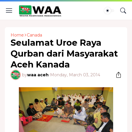
Home
Canada
Seulamat Uroe Raya
Qurban dari Masyarakat
Aceh Kanada
by
waa aceh
-
Monday, March 03, 2014