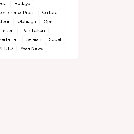
Asia
Budaya
ConferencePress
Culture
Mesir
Olahraga
Opini
Panton
Pendidikan
Pertanian
Sejarah
Social
VEDIO
Waa News