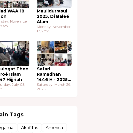
lad WAA 18
Maulidurrasul
hon
2025, Di Baleé
nday, November
Alam
 2025
Monday, November
17, 2025
uingat Thon
Safari
roë Islam
Ramadhan
47 Hijjriah
1446 H - 2025
urday, July 05,
M
Saturday, March 29,
25
2025
ain Tags
Agama
Aktifitas
America