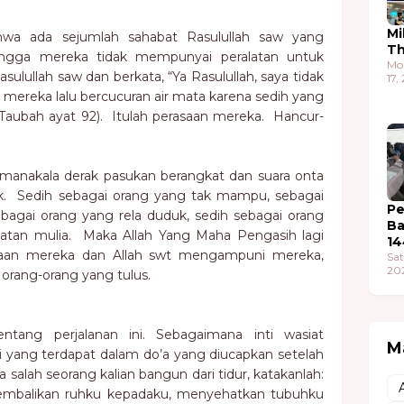
Mi
hwa ada sejumlah sahabat Rasulullah saw yang
T
hingga mereka tidak mempunyai peralatan untuk
Mo
ulullah saw dan berkata, “Ya Rasulullah, saya tidak
17,
 mereka lalu bercucuran air mata karena sedih yang
Taubah ayat 92). Itulah perasaan mereka. Hancur-
a manakala derak pasukan berangkat dan suara onta
. Sedih sebagai orang yang tak mampu, sebagai
Pe
bagai orang yang rela duduk, sedih sebagai orang
Ba
tan mulia. Maka Allah Yang Maha Pengasih lagi
14
saan mereka dan Allah swt mengampuni mereka,
Sat
20
orang-orang yang tulus.
ntang perjalanan ini. Sebagaimana inti wasiat
M
i yang terdapat dalam do’a yang diucapkan setelah
ka salah seorang kalian bangun dari tidur, katakanlah:
gembalikan ruhku kepadaku, menyehatkan tubuhku