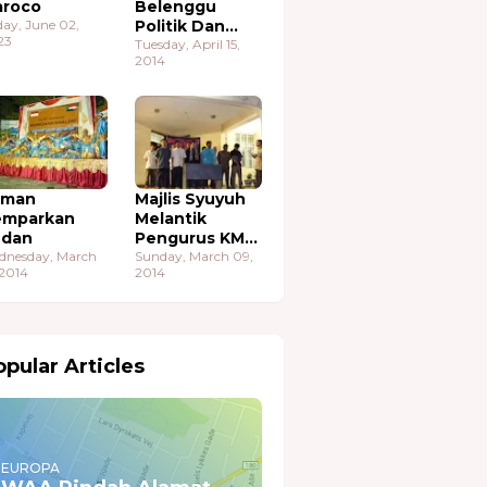
roco
Belenggu
day, June 02,
Politik Dan
23
Ekonomi
Tuesday, April 15,
2014
aman
Majlis Syuyuh
emparkan
Melantik
udan
Pengurus KMA
dnesday, March
Sudan
Sunday, March 09,
 2014
2014
pular Articles
EUROPA