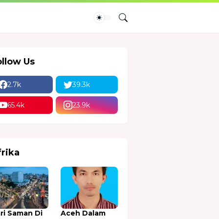
ollow Us
2.7k
39.3k
65.4k
23.9k
frika
ri Saman Di
Aceh Dalam