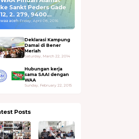
WAA Pindah Alamat
ke Sankt Peders Gade
12, 2. 279, 9400
Nørresundby
waa aceh
-
Friday, April 08, 2016
Deklarasi Kampung
Damai di Bener
Meriah
Saturday, March 22, 2014
Hubungan kerja
sama SAAI dengan
WAA
Sunday, February 22, 2015
atest Posts