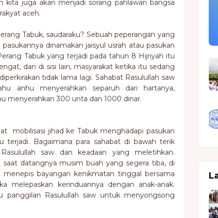
ah kita juga akan menjadi sorang pahlawan bangsa
 rakyat aceh.
erang Tabuk, saudaraku? Sebuah peperangan yang
an pasukannya dinamakan jaisyul usrah atau pasukan
Perang Tabuk yang terjadi pada tahun 8 Hijriyah itu
engat, dan di sisi lain, masyarakat ketika itu sedang
perkirakan tidak lama lagi. Sahabat Rasulullah saw
lahu anhu menyerahkan separuh dari hartanya,
hu menyerahkan 300 unta dan 1000 dinar.
aat mobilisasi jihad ke Tabuk menghadapi pasukan
 terjadi. Bagaimana para sahabat di bawah terik
Rasulullah saw dan keadaan yang meletihkan.
aat datangnya musim buah yang segera tiba, di
 menepis bayangan kenikmatan tinggal bersama
L
eka melepaskan kerinduannya dengan anak-anak.
u panggilan Rasulullah saw untuk menyongsong