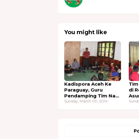
You might like
Kadispora Aceh Ke
Tim
Paraguay, Guru
di R
Pendamping Tim Nas
Asu
Aceh Di Ganti
Sunday, March 09, 2014
Sunda
Po