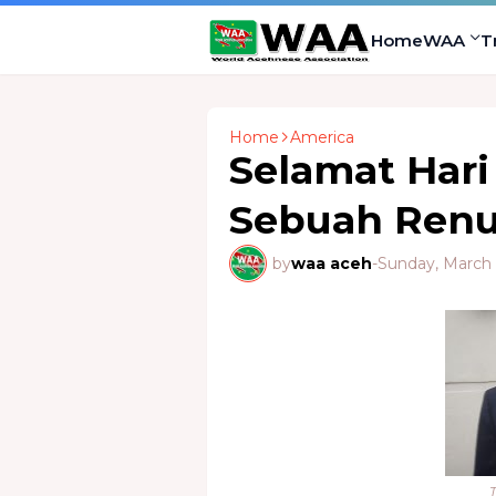
Home
WAA
T
Home
America
Selamat Hari
Sebuah Ren
by
waa aceh
-
Sunday, March 