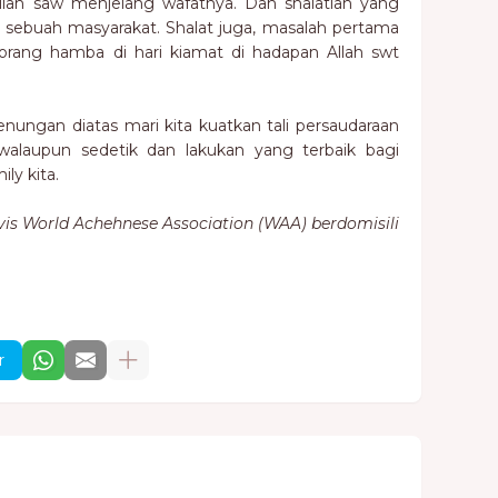
ullah saw menjelang wafatnya. Dan shalatlah yang
ri sebuah masyarakat. Shalat juga, masalah pertama
orang hamba di hari kiamat di hadapan Allah swt
 renungan diatas mari kita kuatkan tali persaudaraan
alaupun sedetik dan lakukan yang terbaik bagi
ly kita.
vis World Achehnese Association (WAA) berdomisili
r