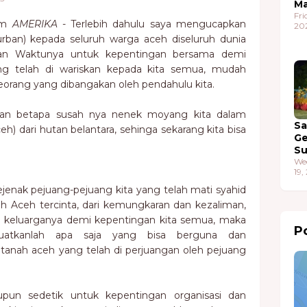
Ma
Fri
im
AMERIKA
- Terlebih dahulu saya mengucapkan
20
rban) kepada seluruh warga aceh diseluruh dunia
an Waktunya untuk kepentingan bersama demi
ng telah di wariskan kepada kita semua, mudah
eorang yang dibangakan oleh pendahulu kita.
gkan betapa susah nya nenek moyang kita dalam
S
) dari hutan belantara, sehinga sekarang kita bisa
G
S
We
19,
ejenak pejuang-pejuang kita yang telah mati syahid
 Aceh tercinta, dari kemungkaran dan kezaliman,
a keluarganya demi kepentingan kita semua, maka
Po
buatkanlah apa saja yang bisa berguna dan
anah aceh yang telah di perjuangan oleh pejuang
upun sedetik untuk kepentingan organisasi dan