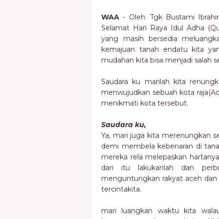
WAA
- Oleh: Tgk Bustami Ibrah
Selamat Hari Raya Idul Adha (Qu
yang masih bersedia meluangk
kemajuan tanah endatu kita ya
mudahan kita bisa menjadi salah s
Saudara ku marilah kita renun
menwujudkan sebuah kota raja(Aceh
menikmati kota tersebut.
Saudara ku,
Ya, mari juga kita merenungkan s
demi membela kebenaran di tanah
mereka rela melepaskan hartany
dari itu lakukanlah dan per
menguntungkan rakyat aceh dan t
tercintakita.
mari luangkan waktu kita wala