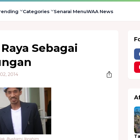
rending
Categories
Senarai Menu
WAA News
F
 Raya Sebagai
ungan
02, 2014
A
Ta
Tgk. Bustami Ibrahim