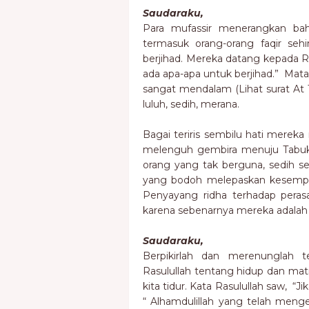
Saudaraku,
Para mufassir menerangkan ba
termasuk orang-orang faqir se
berjihad. Mereka datang kepada Ras
ada apa-apa untuk berjihad.” Mata
sangat mendalam (Lihat surat At 
luluh, sedih, merana.
Bagai teriris sembilu hati merek
melenguh gembira menuju Tabuk
orang yang tak berguna, sedih se
yang bodoh melepaskan kesempa
Penyayang ridha terhadap pera
karena sebenarnya mereka adalah 
Saudaraku,
Berpikirlah dan merenunglah te
Rasulullah tentang hidup dan mat
kita tidur. Kata Rasulullah saw, “Ji
“ Alhamdulillah yang telah men