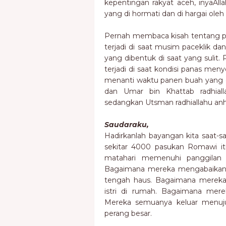
kepentingan rakyat aceh, inyaAll
yang di hormati dan di hargai oleh
Pernah membaca kisah tentang p
terjadi di saat musim paceklik d
yang dibentuk di saat yang sulit. 
terjadi di saat kondisi panas meny
menanti waktu panen buah yang di
dan Umar bin Khattab radhial
sedangkan Utsman radhiallahu an
Saudaraku,
Hadirkanlah bayangan kita saat-s
sekitar 4000 pasukan Romawi itu
matahari memenuhi panggilan 
Bagaimana mereka mengabaikan s
tengah haus. Bagaimana mereka
istri di rumah. Bagaimana mer
Mereka semuanya keluar menuj
perang besar.