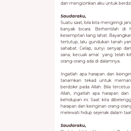
dan mengizinkan aku untuk berdzi
Saudaraku,
Suatu saat, bila kita mengiringi j
banyak bicara. Berhentilah di
kesempitan liang lahat. Bayangkan
tertutup, lalu gundukan tanah ya
sahabat. Gelap, sunyi senyap da
sana, kecuali amal yang telah k
orang-orang ada di dalamnya.
Ingatlah apa harapan dan keingin
tanamkan tekad untuk memanf
berdzikir pada Allah. Bila terce
Allah, ingatlah apa harapan da
kehidupan ini. Saat kita dibeleng
harapan dan keinginan orang-oran
melewati hidup sejenak dalam taat
Saudaraku,