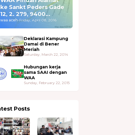
WAA Pindah Alamat
ke Sankt Peders Gade
12, 2. 279, 9400
Nørresundby
waa aceh
-
Friday, April 08, 2016
Deklarasi Kampung
Damai di Bener
Meriah
Saturday, March 22, 2014
Hubungan kerja
sama SAAI dengan
WAA
Sunday, February 22, 2015
atest Posts