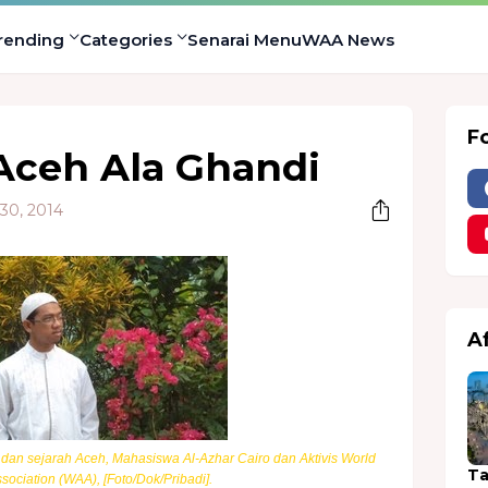
rending
Categories
Senarai Menu
WAA News
F
Aceh Ala Ghandi
30, 2014
A
an sejarah Aceh, Mahasiswa Al-Azhar Cairo dan Aktivis World
Ta
ociation (WAA), [Foto/Dok/Pribadi].