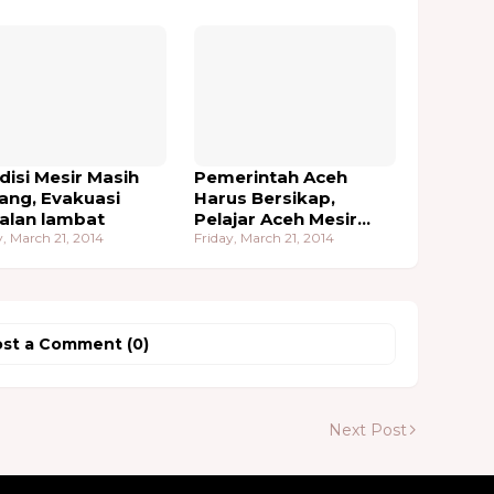
disi Mesir Masih
Pemerintah Aceh
ang, Evakuasi
Harus Bersikap,
jalan lambat
Pelajar Aceh Mesir
y, March 21, 2014
Ingin Cepat di
Friday, March 21, 2014
Evakuasi
st a Comment (0)
Next Post