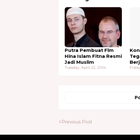
Putra Pembuat Flm
Kon
Hina Islam Fitna Resmi
Teg
Jadi Muslim
Ber
Tuesday, April 22, 2014
Frida
Po
Previous Post