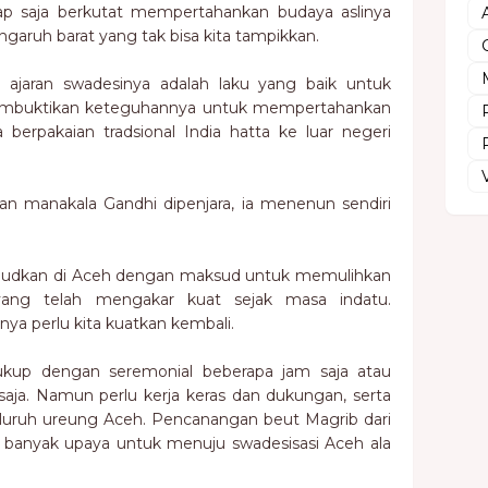
etap saja berkutat mempertahankan budaya aslinya
ngaruh barat yang tak bisa kita tampikkan.
ajaran swadesinya adalah laku yang baik untuk
 membuktikan keteguhannya untuk mempertahankan
erpakaian tradsional India hatta ke luar negeri
an manakala Gandhi dipenjara, ia menenun sendiri
 wujudkan di Aceh dengan maksud untuk memulihkan
ang telah mengakar kuat sejak masa indatu.
ya perlu kita kuatkan kembali.
ukup dengan seremonial beberapa jam saja atau
i saja. Namun perlu kerja keras dan dukungan, serta
eluruh ureung Aceh. Pencanangan beut Magrib dari
n banyak upaya untuk menuju swadesisasi Aceh ala