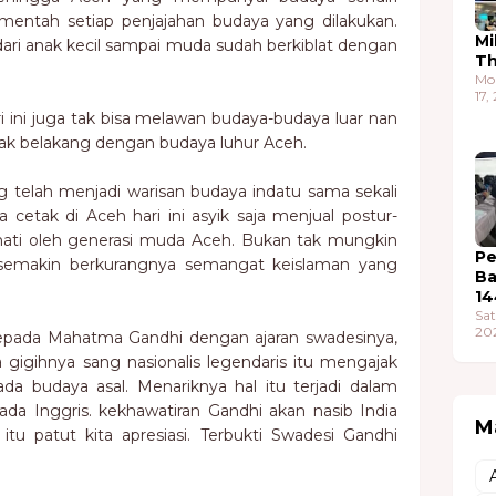
mentah setiap penjajahan budaya yang dilakukan.
Mi
ri anak kecil sampai muda sudah berkiblat dengan
T
.
Mo
17,
i ini juga tak bisa melawan budaya-budaya luar nan
olak belakang dengan budaya luhur Aceh.
 telah menjadi warisan budaya indatu sama sekali
 cetak di Aceh hari ini asyik saja menjual postur-
mati oleh generasi muda Aceh. Bukan tak mungkin
Pe
 semakin berkurangnya semangat keislaman yang
Ba
14
Sat
20
kepada Mahatma Gandhi dengan ajaran swadesinya,
a gigihnya sang nasionalis legendaris itu mengajak
da budaya asal. Menariknya hal itu terjadi dalam
da Inggris. kekhawatiran Gandhi akan nasib India
M
u patut kita apresiasi. Terbukti Swadesi Gandhi