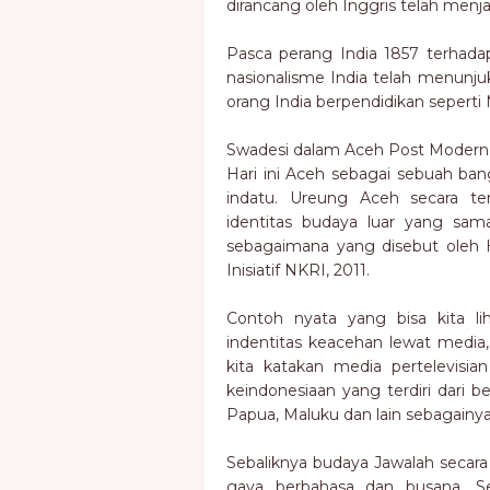
dirancang oleh Inggris telah menj
Pasca perang India 1857 terhadap
nasionalisme India telah menunju
orang India berpendidikan sepert
Swadesi dalam Aceh Post Modern
Hari ini Aceh sebagai sebuah bang
indatu. Ureung Aceh secara t
identitas budaya luar yang sam
sebagaimana yang disebut oleh
Inisiatif NKRI, 2011.
Contoh nyata yang bisa kita li
indentitas keacehan lewat media,
kita katakan media pertelevis
keindonesiaan yang terdiri dari 
Papua, Maluku dan lain sebagainya
Sebaliknya budaya Jawalah secara 
gaya berbahasa dan busana. S