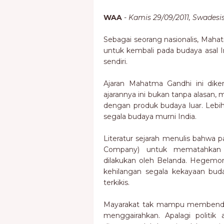
WAA
-
Kamis 29/09/2011, Swadesi
Sebagai seorang nasionalis, Ma
untuk kembali pada budaya asal
sendiri.
Ajaran Mahatma Gandhi ini dike
ajarannya ini bukan tanpa alasan
dengan produk budaya luar. Lebi
segala budaya murni India.
Literatur sejarah menulis bahwa p
Company) untuk mematahkan 
dilakukan oleh Belanda. Hegemon
kehilangan segala kekayaan buda
terkikis.
Mayarakat tak mampu membendun
menggairahkan. Apalagi politik