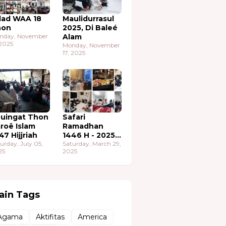
lad WAA 18
Maulidurrasul
hon
2025, Di Baleé
nday, November
Alam
 2025
Monday, November
17, 2025
uingat Thon
Safari
roë Islam
Ramadhan
47 Hijjriah
1446 H - 2025
urday, July 05,
M
Saturday, March 29,
25
2025
ain Tags
Agama
Aktifitas
America