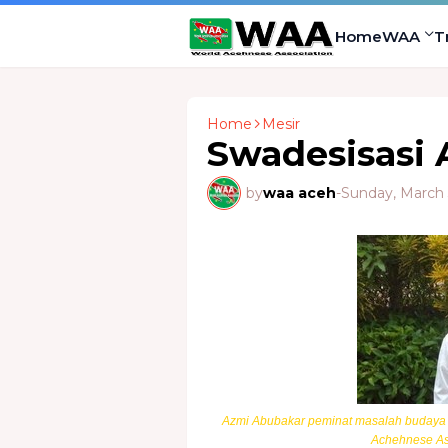
Home
WAA
T
Home
Mesir
Swadesisasi 
by
waa aceh
-
Sunday, March 
Azmi Abubakar peminat masalah budaya d
Achehnese Ass