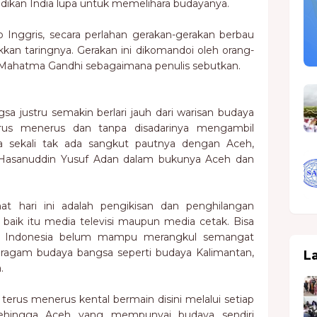
adikan India lupa untuk memelihara budayanya.
 Inggris, secara perlahan gerakan-gerakan berbau
kkan taringnya. Gerakan ini dikomandoi oleh orang-
i Mahatma Gandhi sebagaimana penulis sebutkan.
sa justru semakin berlari jauh dari warisan budaya
erus menerus dan tanpa disadarinya mengambil
a sekali tak ada sangkut pautnya dengan Aceh,
 Hasanuddin Yusuf Adan dalam bukunya Aceh dan
hat hari ini adalah pengikisan dan penghilangan
 baik itu media televisi maupun media cetak. Bisa
ian Indonesia belum mampu merangkul semangat
beragam budaya bangsa seperti budaya Kalimantan,
L
.
terus menerus kental bermain disini melalui setiap
ehingga Aceh yang mempunyai budaya sendiri