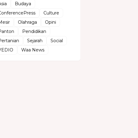
Asia
Budaya
ConferencePress
Culture
Mesir
Olahraga
Opini
Panton
Pendidikan
Pertanian
Sejarah
Social
VEDIO
Waa News