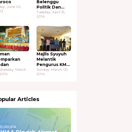
roco
Belenggu
day, June 02,
Politik Dan
23
Ekonomi
Tuesday, April 15,
2014
aman
Majlis Syuyuh
emparkan
Melantik
udan
Pengurus KMA
dnesday, March
Sudan
Sunday, March 09,
 2014
2014
pular Articles
EUROPA