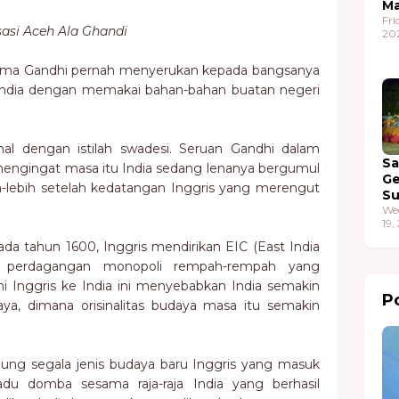
Ma
Fri
sasi Aceh Ala Ghandi
20
hatma Gandhi pernah menyerukan kepada bangsanya
 India dengan memakai bahan-bahan buatan negeri
nal dengan istilah swadesi. Seruan Gandhi dalam
S
, mengingat masa itu India sedang lenanya bergumul
G
h-lebih setelah kedatangan Inggris yang merengut
S
We
19,
ada tahun 1600, Inggris mendirikan EIC (East India
perdagangan monopoli rempah-rempah yang
i Inggris ke India ini menyebabkan India semakin
Po
ya, dimana orisinalitas budaya masa itu semakin
g segala jenis budaya baru Inggris yang masuk
 adu domba sesama raja-raja India yang berhasil