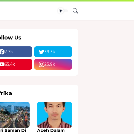
ollow Us
2.7k
39.3k
65.4k
23.9k
frika
ri Saman Di
Aceh Dalam