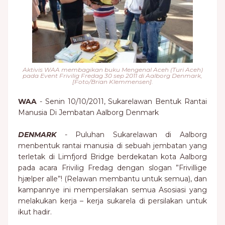
Aktivis WAA membagikan buku Mengenal Aceh (Turi Aceh)
pada Event Frivilig Fredag 30 sep 2011 di Aalborg Denmark,
[Foto/Brian Klemmensen].
WAA
- Senin 10/10/2011, Sukarelawan Bentuk Rantai
Manusia Di Jembatan Aalborg Denmark
DENMARK
- Puluhan Sukarelawan di Aalborg
menbentuk rantai manusia di sebuah jembatan yang
terletak di Limfjord Bridge berdekatan kota Aalborg
pada acara Frivilig Fredag dengan slogan ”Frivillige
hjælper alle”! (Relawan membantu untuk semua), dan
kampannye ini mempersilakan semua Asosiasi yang
melakukan kerja – kerja sukarela di persilakan untuk
ikut hadir.