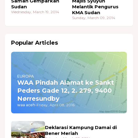
Saman Gemparkan
Majlis Syuyuh
Sudan
Melantik Pengurus
Wednesday, March 19, 2014
KMA Sudan
Sunday, March 09, 2014
Popular Articles
EUROPA
WAA Pindah Alamat ke Sankt
Peders Gade 12, 2. 279, 9400
Nørresundby
waa aceh
-
Friday, April 08, 2016
Deklarasi Kampung Damai di
Bener Meriah