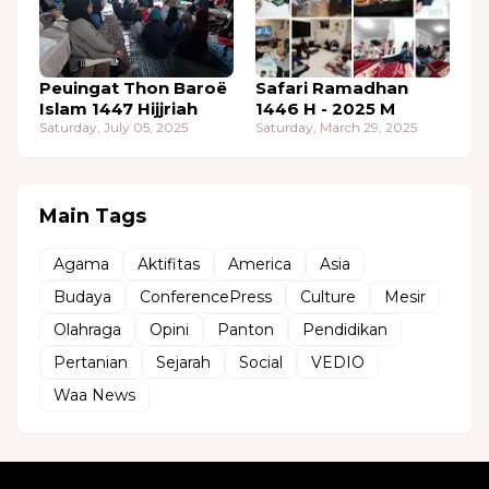
Peuingat Thon Baroë
Safari Ramadhan
Islam 1447 Hijjriah
1446 H - 2025 M
Saturday, July 05, 2025
Saturday, March 29, 2025
Main Tags
Agama
Aktifitas
America
Asia
Budaya
ConferencePress
Culture
Mesir
Olahraga
Opini
Panton
Pendidikan
Pertanian
Sejarah
Social
VEDIO
Waa News