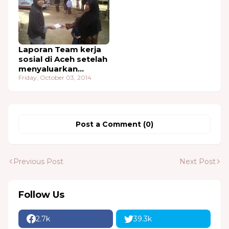
Laporan Team kerja
sosial di Aceh setelah
menyaluarkan
bantuan dari WAA
Friday, October 03, 2014
Post a Comment (0)
Previous Post
Next Post
Follow Us
2.7k
39.3k