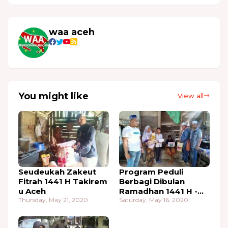
waa aceh
You might like
View all
Seudeukah Zakeut
Program Peduli
Fitrah 1441 H Takirem
Berbagi Dibulan
u Aceh
Ramadhan 1441 H -
Thursday, May 21, 2020
2020
Saturday, May 16, 2020