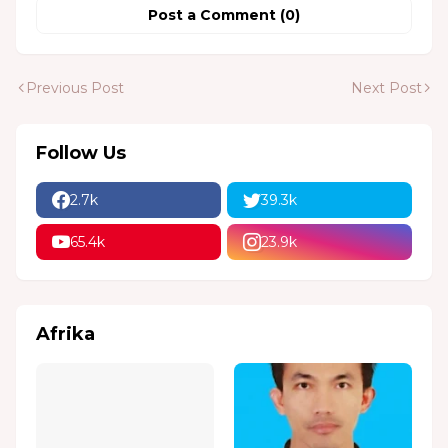
Post a Comment (0)
Previous Post
Next Post
Follow Us
2.7k
39.3k
65.4k
23.9k
Afrika