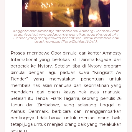
Anggota dari Amnesty International Aalborg Denmark dan
organisasi lainnya sedang menyanyikan lagu Kringsatt Av
Fiender yang menyatakan penentuan untuk membela hak
asasi manusia [Foto/Dahlan/WAA].
Prosesi membawa Obor dimulai dari kantor Amnesty
International yang berlokasi di Danmarksgade dan
bergerak ke Nytorv. Setelah tiba di Nytorv program
dimulai dengan lagu paduan suara “Kringsatt Av
Fiender” yang menyatakan penentuan untuk
membela hak asasi manusia dan keprihatinan yang
mendalam dari enam kasus hak asasi manusia.
Setelah itu Tendai Frank Tagarira, seorang penulis 26
tahun dari Zimbabwe, yang sekarang tinggal di
Aarhus Denmark, berbicara dan menggambarkan
pentingnya tidak hanya untuk menjadi orang baik,
tetapi juga untuk menjadi orang baik yang melakukan
sesuatu.