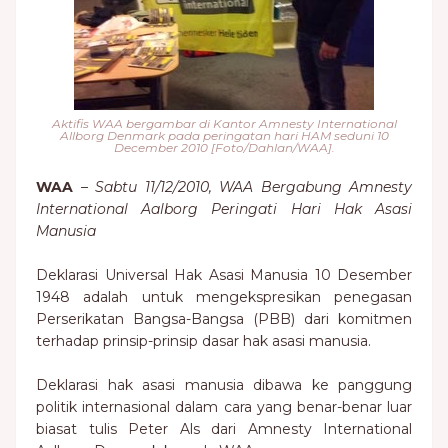
Aktifis WAA bergambar di Kantor Amnesty International
Allborg Denmark pada peringatan hari HAM seduni 10
December 2010 [Foto/Dahlan/WAA].
WAA
–
Sabtu 11/12/2010, WAA Bergabung Amnesty
International Aalborg Peringati Hari Hak Asasi
Manusia
Deklarasi Universal Hak Asasi Manusia 10 Desember
1948 adalah untuk mengekspresikan penegasan
Perserikatan Bangsa-Bangsa (PBB) dari komitmen
terhadap prinsip-prinsip dasar hak asasi manusia.
Deklarasi hak asasi manusia dibawa ke panggung
politik internasional dalam cara yang benar-benar luar
biasat tulis Peter Als dari Amnesty International