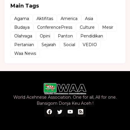
Main Tags
Agama
Aktifitas
America
Asia
Budaya
ConferencePress
Culture
Mesir
Olahraga
Opini
Panton
Pendidikan
Pertanian
Sejarah
Social
VEDIO
Waa News
World Acehnese Association. One for all, All for one.
Bansigom Donja Keu Aceh !