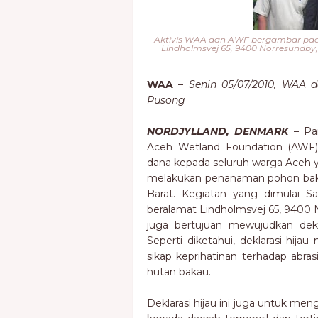
Aktivis WAA dan AWF bergambar pad
Lindholmsvej 65, 9400 Norresundby, 
WAA
–
Senin 05/07/2010, WAA
Pusong
NORDJYLLAND, DENMARK
– Par
Aceh Wetland Foundation (AWF)
dana kepada seluruh warga Aceh 
melakukan penanaman pohon bak
Barat. Kegiatan yang dimulai S
beralamat Lindholmsvej 65, 9400 N
juga bertujuan mewujudkan dekla
Seperti diketahui, deklarasi hija
sikap keprihatinan terhadap abra
hutan bakau.
Deklarasi hijau ini juga untuk me