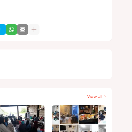
r
View all