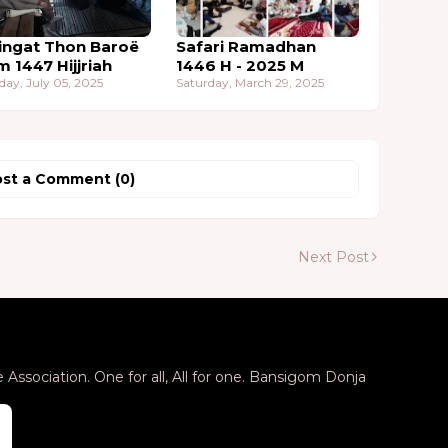
ingat Thon Baroë
Safari Ramadhan
m 1447 Hijjriah
1446 H - 2025 M
day, July 05, 2025
Saturday, March 29, 2025
st a Comment (0)
Next Post
Association. One for all, All for one. Bansigom Donja