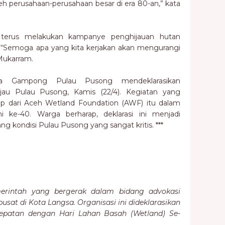
eh perusahaan-perusahaan besar di era 80-an,” kata
n terus melakukan kampanye penghijauan hutan
 “Semoga apa yang kita kerjakan akan mengurangi
 Mukarram.
rga Gampong Pulau Pusong mendeklarasikan
Hijau Pulau Pusong, Kamis (22/4). Kegiatan yang
idup dari Aceh Wetland Foundation (AWF) itu dalam
 ke-40. Warga berharap, deklarasi ini menjadi
ang kondisi Pulau Pusong yang sangat kritis. ***
erintah yang bergerak dalam bidang advokasi
usat di Kota Langsa. Organisasi ini dideklarasikan
tepatan dengan Hari Lahan Basah (Wetland) Se-