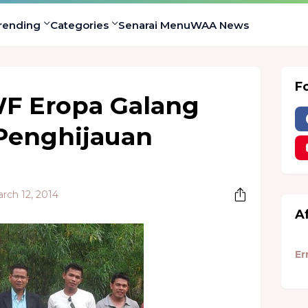
rending
Categories
Senarai Menu
WAA News
F
F Eropa Galang
Penghijauan
rch 12, 2014
A
Er