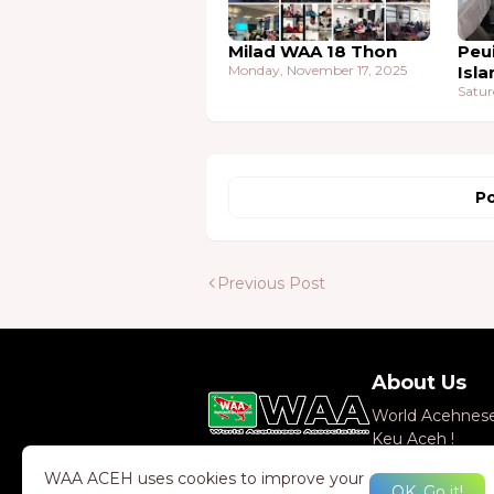
Milad WAA 18 Thon
Peu
Monday, November 17, 2025
Isla
Satur
Po
Previous Post
About Us
World Acehnese 
Keu Aceh !
WAA ACEH uses cookies to improve your
OK, Go it!