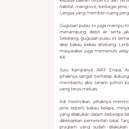
kepada daerah terpencil dan te
habitat mangrove, berbagai jenis
Langsa yang memberi ruang perga
Gugusan pulau ini juga mampu 
menampung debit air serta ja
Sekarang, gugusan pulau ini sem
akar bakau bekas ditebang. Limb
masyarakat juga memenuhi wilaya
KK.
Juru Kampanye AWF Eropa, Ad
pihaknya sangat berharap dukun
membantu aksi tanam pohon baka
yang terus meluas.
Adi merincikan, pihaknya mer
jenis seperti bakau kelapa, min
yang dilakukan dalam beberapa tah
dikeluarkan pemerintah lokal. Ta
program yang sudah dilakukan