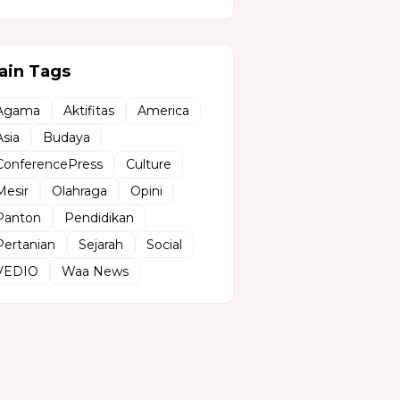
ain Tags
Agama
Aktifitas
America
Asia
Budaya
ConferencePress
Culture
Mesir
Olahraga
Opini
Panton
Pendidikan
Pertanian
Sejarah
Social
VEDIO
Waa News