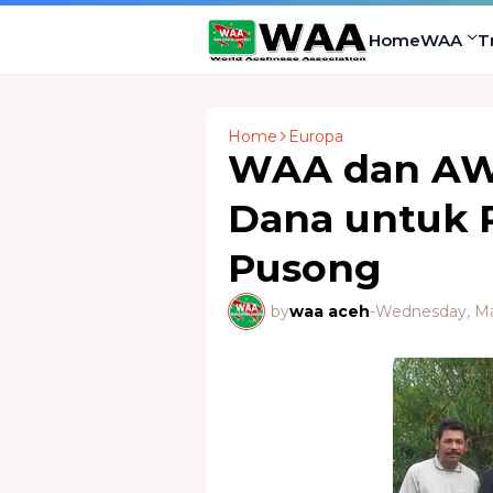
Home
WAA
T
Home
Europa
WAA dan AW
Dana untuk 
Pusong
by
waa aceh
-
Wednesday, Ma