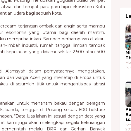
rtinggal, Pusong merupakan gugusan pulau tempat
 satwa, dan tempat paru-paru hijau ekosistem Kota
ntian udara bagi sebuah kota.
L
meredam terjangan ombak dan angin serta mampu
lur ekonomis yang utama bagi daerah maritim.
akin memprihatinkan. Sampah berhamparan di akar-
ah-limbah industri, rumah tangga, limbah tambak
h kepulauan yang didiami sekitar 2.500 atau 400
Mi
T
Mo
17,
i Alamsyah dalam pernyataannya mengatakan,
gan dari warga Aceh yang menetap di Eropa untuk
u di sejumlah titik untuk mengantisipasi abrasi
encanakan untuk menanam bakau dengan beragam
Pe
yak, banda, tenggar di Pusong seluas 600 hektare
Ba
apan. “Data luas lahan ini sesuai dengan data yang
14
rget kami juga akan melengkapi segala kekurangan
Sat
 pemerintah melalui BRR dan Gerhan. Banyak
20