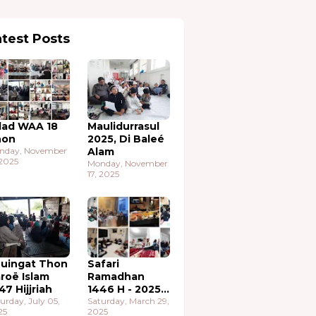
atest Posts
lad WAA 18
Maulidurrasul
hon
2025, Di Baleé
nday, November
Alam
 2025
Monday, November
17, 2025
uingat Thon
Safari
roë Islam
Ramadhan
47 Hijjriah
1446 H - 2025
urday, July 05,
M
Saturday, March 29,
25
2025