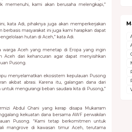
ak memenuhi, kami akan berusaha melengkapi,”
M
ni, kata Adi, pihaknya juga akan memperkerjakan
 berbasis masyarakat ini juga kami harapkan dapat
ngelolaan hutan di Aceh,” kata Adi.
ama warga Aceh yang menetap di Eropa yang ingin
 Aceh dari kehancuran agar dapat menyisihkan
auan Pusong.
mpu menyelamatkan ekosistem kepulauan Pusong
an akibat abrasi. Karena itu, galangan dana dari
 untuk mengurangi beban saudara kita di Pusong,”
rmizi Abdul Ghani yang kerap disapa Mukarram
ggalang kekuatan dana bersama AWF perwakilan
jauan Pusong. “Kami tetap berkomitmen untuk
i mangrove di kawasan timur Aceh, terutama