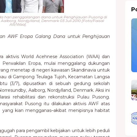
Po
a hari penggalangan dana untuk Penghijauan Pusong di
Aalborg, Nordjylland, Denmark 03 Juli 2010 [Foto/Faisal
AR/Waa].
 dan AWF Eropa Galang Dana untuk Penghijauan
a aktivis World Acehnese Association (WAA) dan
 Perwakilan Eropa, mulai menggalang dukungan
yang menetap di negeri kawasan Skandinavia untuk
au di Gampong Teulaga Tujoh, Kecamatan Langsa
abtu (3/7), dipusatkan di sebuah gedung sekolah
orresundby, Aalborg, Nordjylland, Denmark. Aksi ini
rasi rehabilitasi dan rekonstruksi Pulau Pusong.
u masyarakat Pusong itu dilakukan aktivis AWF atas
si yang kian mengganas–akibat menipisnya habitat
nggugah para pengambil kebijakan untuk lebih peduli