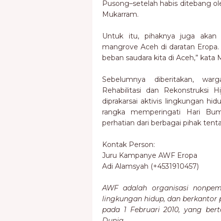
Pusong–setelah habis ditebang ol
Mukarram.
Untuk itu, pihaknya juga aka
mangrove Aceh di daratan Eropa.
beban saudara kita di Aceh,” kata
Sebelumnya diberitakan, wa
Rehabilitasi dan Rekonstruksi 
diprakarsai aktivis lingkungan h
rangka memperingati Hari Bumi
perhatian dari berbagai pihak tent
Kontak Person:
Juru Kampanye AWF Eropa
Adi Alamsyah (+4531910457)
AWF adalah organisasi nonpem
lingkungan hidup, dan berkantor p
pada 1 Februari 2010, yang ber
Dunia.