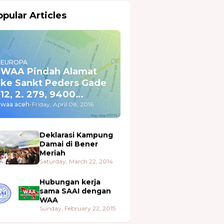
pular Articles
EUROPA
WAA Pindah Alamat
ke Sankt Peders Gade
12, 2. 279, 9400
Nørresundby
waa aceh
-
Friday, April 08, 2016
Deklarasi Kampung
Damai di Bener
Meriah
Saturday, March 22, 2014
Hubungan kerja
sama SAAI dengan
WAA
Sunday, February 22, 2015