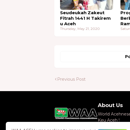
Seudeukah Zakeut
Pro
Fitrah 1441 H Takirem
Ber
u Aceh
Ram
Thursday, May 21, 2020
202
Satur
Po
Previous Post
About Us
World Acehnese 
Keu Aceh !