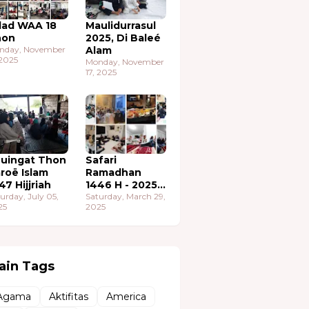
lad WAA 18
Maulidurrasul
hon
2025, Di Baleé
nday, November
Alam
 2025
Monday, November
17, 2025
uingat Thon
Safari
roë Islam
Ramadhan
47 Hijjriah
1446 H - 2025
urday, July 05,
M
Saturday, March 29,
25
2025
ain Tags
Agama
Aktifitas
America