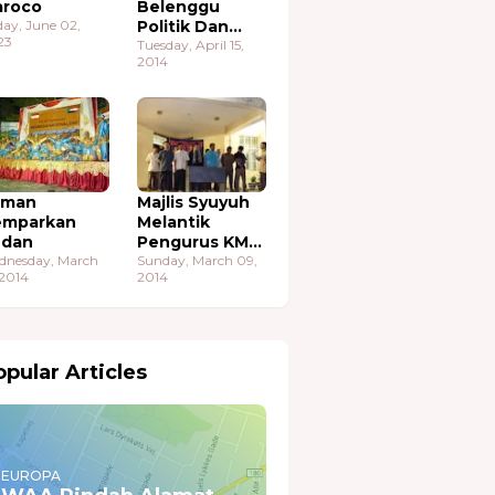
roco
Belenggu
day, June 02,
Politik Dan
23
Ekonomi
Tuesday, April 15,
2014
aman
Majlis Syuyuh
emparkan
Melantik
udan
Pengurus KMA
dnesday, March
Sudan
Sunday, March 09,
 2014
2014
pular Articles
EUROPA