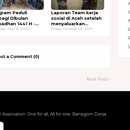
gram Peduli
Laporan Team kerja
bagi Dibulan
sosial di Aceh setelah
adhan 1441 H -
menyaluarkan
0
day, May 16, 2020
bantuan dari WAA
Friday, October 03, 2014
st a Comment (0)
Next Post
Association. One for all, All for one. Bansigom Donja