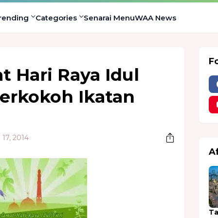
rending
Categories
Senarai Menu
WAA News
F
 Hari Raya Idul
 Perkokoh Ikatan
17, 2014
A
Ta