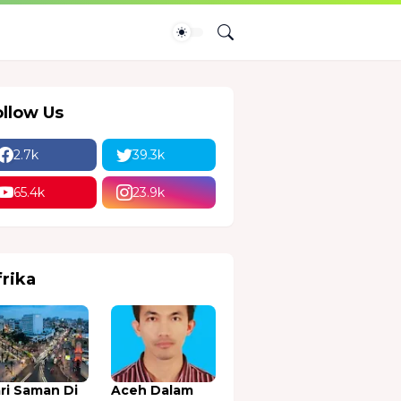
ollow Us
2.7k
39.3k
65.4k
23.9k
frika
ri Saman Di
Aceh Dalam