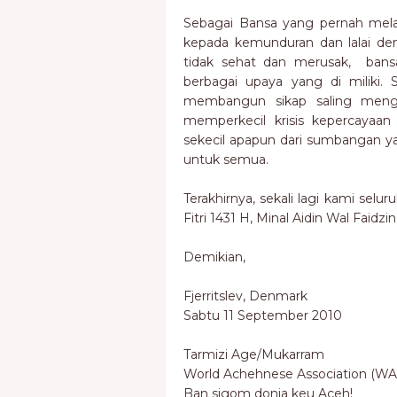
Sebagai Bansa yang pernah melalu
kepada kemunduran dan lalai de
tidak sehat dan merusak, ban
berbagai upaya yang di miliki.
membangun sikap saling mengh
memperkecil krisis kepercayaan
sekecil apapun dari sumbangan y
untuk semua.
Terakhirnya, sekali lagi kami sel
Fitri 1431 H, Minal Aidin Wal Faid
Demikian,
Fjerritslev, Denmark
Sabtu 11 September 2010
Tarmizi Age/Mukarram
World Achehnese Association (WA
Ban sigom donja keu Aceh!