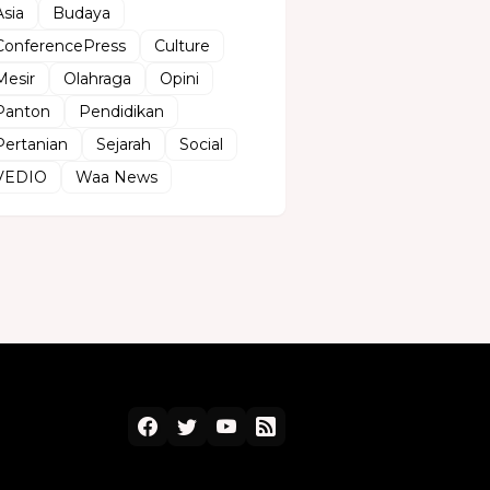
Asia
Budaya
ConferencePress
Culture
Mesir
Olahraga
Opini
Panton
Pendidikan
Pertanian
Sejarah
Social
VEDIO
Waa News