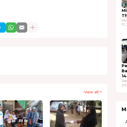
Mi
T
Mo
17,
r
Pe
Ba
14
Sat
20
View all
M