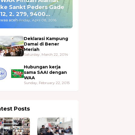
WAA Pindah Alamat
ke Sankt Peders Gade
12, 2. 279, 9400
Nørresundby
waa aceh
-
Friday, April 08, 2016
Deklarasi Kampung
Damai di Bener
Meriah
Saturday, March 22, 2014
Hubungan kerja
sama SAAI dengan
WAA
Sunday, February 22, 2015
atest Posts