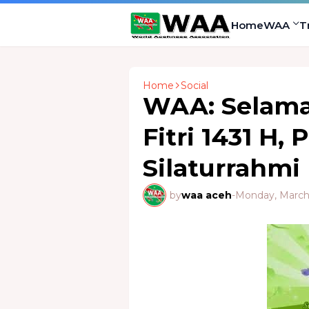
Home
WAA
T
Home
Social
WAA: Selamat
Fitri 1431 H,
Silaturrahmi
by
waa aceh
-
Monday, March 