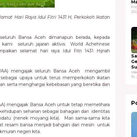
Ma
Fri
20
lamat Hari Raya Idul Fitri 1431 H, Perkokoh Ikatan
seluruh Bansa Aceh dimanapun berada, kepada
 kami seluruh jajaran aktivis World Achehnese
aikan selamat hari raya Idul Fitri 1431 Hijriah
S
G
S
(WAA) mengajak seluruh Bansa Aceh mengambil
We
19,
 ini sebagai upaya untuk terus memperkokoh ikatan
ian serta menghargai kebebasan yang beretika dan
Po
AA) mengajak Bansa Aceh untuk tetap memelihara
hidupan seharian sebagai bahagian dari identitas
Endatu (nenek moyang kita). Mari sama-sama kita
adat resam bansa menjadi bahgian dari mesin untuk
uran negeri kita.