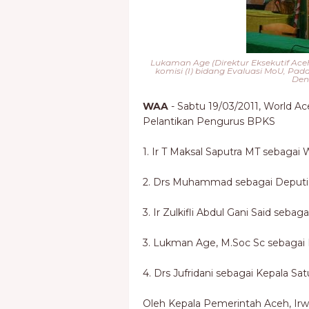
Lukaman Age (Direktur Eksekutif Ace
komisi (I) bidang Evaluasi MoU, Pad
Den
WAA
- Sabtu 19/03/2011, World 
Pelantikan Pengurus BPKS
1. Ir T Maksal Saputra MT sebagai
2. Drs Muhammad sebagai Deputi
3. Ir Zulkifli Abdul Gani Said se
3. Lukman Age, M.Soc Sc sebag
4. Drs Jufridani sebagai Kepala S
Oleh Kepala Pemerintah Aceh, Irw