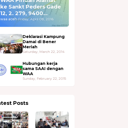
WAA Pindah Alamat
ke Sankt Peders Gade
12, 2. 279, 9400
Nørresundby
waa aceh
-
Friday, April 08, 2016
Deklarasi Kampung
Damai di Bener
Meriah
Saturday, March 22, 2014
Hubungan kerja
sama SAAI dengan
WAA
Sunday, February 22, 2015
atest Posts