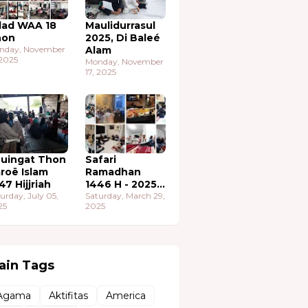
lad WAA 18
Maulidurrasul
hon
2025, Di Baleé
nday, November
Alam
 2025
Monday, November
17, 2025
uingat Thon
Safari
roë Islam
Ramadhan
47 Hijjriah
1446 H - 2025
urday, July 05,
M
Saturday, March 29,
25
2025
ain Tags
Agama
Aktifitas
America