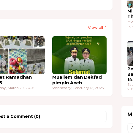
Mi
T
Mo
17,
View all
Pe
Ba
et Ramadhan
Muallem dan Dekfad
14
5
pimpin Aceh
Sat
day, March 29, 2025
Wednesday, February 12, 2025
20
M
st a Comment (0)