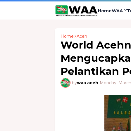
Home
WAA
T
Home
Aceh
World Acehn
Mengucapkan
Pelantikan 
by
waa aceh
-
Monday, March