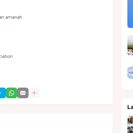
an amanah
iation
r
L