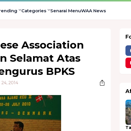
rending
Categories
Senarai Menu
WAA News
F
ese Association
 Selamat Atas
Pengurus BPKS
 24, 2014
A
Ta