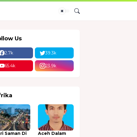
ollow Us
2.7k
39.3k
65.4k
23.9k
frika
ri Saman Di
Aceh Dalam