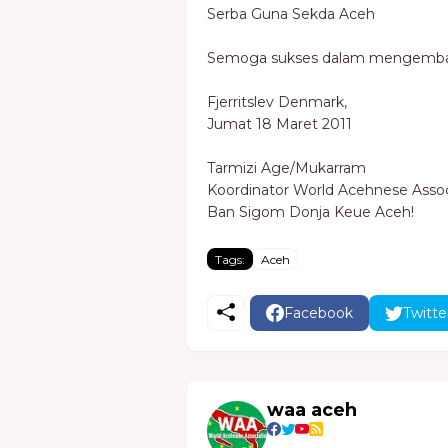
Serba Guna Sekda Aceh
Semoga sukses dalam mengemb
Fjerritslev Denmark,
Jumat 18 Maret 2011
Tarmizi Age/Mukarram
Koordinator World Acehnese Assoc
Ban Sigom Donja Keue Aceh!
Tags:
Aceh
Facebook
Twitte
waa aceh