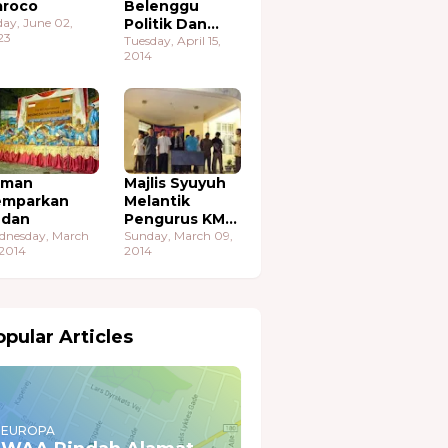
roco
Belenggu
day, June 02,
Politik Dan
23
Ekonomi
Tuesday, April 15,
2014
aman
Majlis Syuyuh
emparkan
Melantik
udan
Pengurus KMA
dnesday, March
Sudan
Sunday, March 09,
 2014
2014
pular Articles
EUROPA