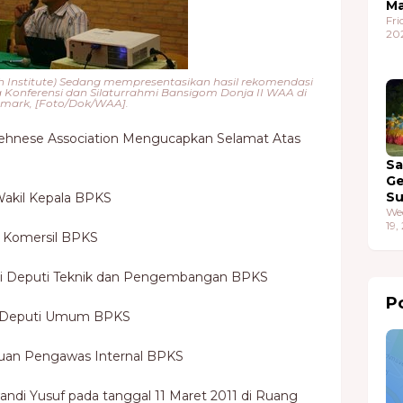
Ma
Fri
20
h Institute) Sedang mempresentasikan hasil rekomendasi
a Konferensi dan Silaturrahmi Bansigom Donja II WAA di
mark, [Foto/Dok/WAA].
Acehnese Association Mengucapkan Selamat Atas
S
G
S
 Wakil Kepala BPKS
We
19,
 Komersil BPKS
bagai Deputi Teknik dan Pengembangan BPKS
Po
ai Deputi Umum BPKS
atuan Pengawas Internal BPKS
andi Yusuf pada tanggal 11 Maret 2011 di Ruang