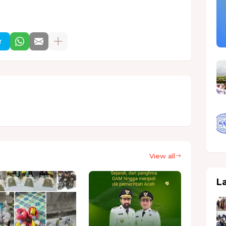
r
View all
L