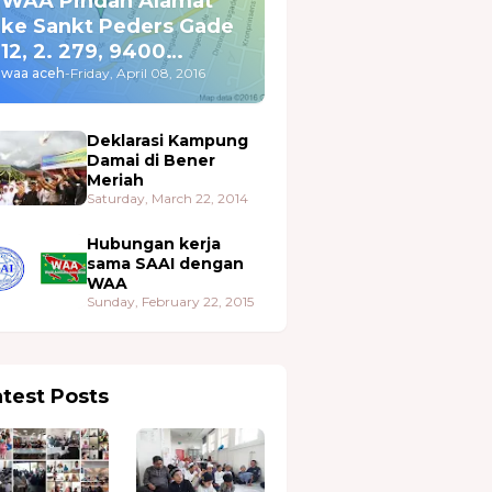
WAA Pindah Alamat
ke Sankt Peders Gade
12, 2. 279, 9400
Nørresundby
waa aceh
-
Friday, April 08, 2016
Deklarasi Kampung
Damai di Bener
Meriah
Saturday, March 22, 2014
Hubungan kerja
sama SAAI dengan
WAA
Sunday, February 22, 2015
atest Posts