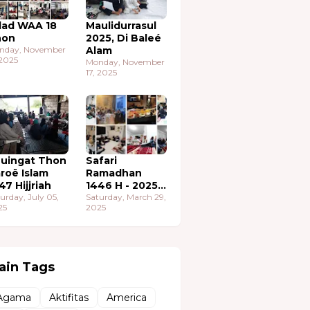
lad WAA 18
Maulidurrasul
hon
2025, Di Baleé
nday, November
Alam
 2025
Monday, November
17, 2025
uingat Thon
Safari
roë Islam
Ramadhan
47 Hijjriah
1446 H - 2025
urday, July 05,
M
Saturday, March 29,
25
2025
ain Tags
Agama
Aktifitas
America