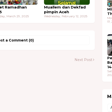
et Ramadhan
Muallem dan Dekfad
Mi
5
pimpin Aceh
T
day, March 29, 2025
Wednesday, February 12, 2025
Mo
17,
st a Comment (0)
Pe
Next Post
Ba
14
Sat
20
M