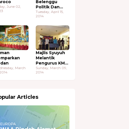
roco
Belenggu
day, June 02,
Politik Dan
23
Ekonomi
Tuesday, April 15,
2014
aman
Majlis Syuyuh
emparkan
Melantik
udan
Pengurus KMA
dnesday, March
Sudan
Sunday, March 09,
 2014
2014
pular Articles
EUROPA