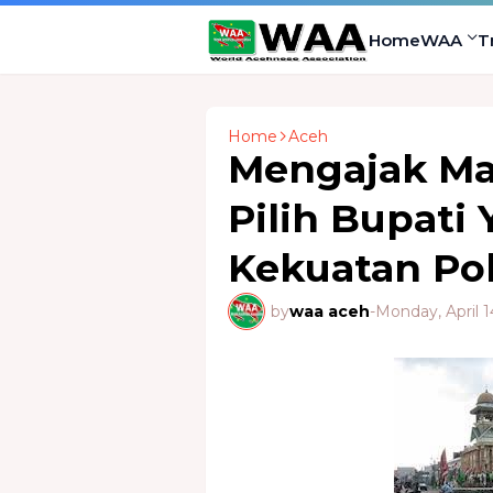
Home
WAA
T
Home
Aceh
Mengajak Ma
Pilih Bupati
Kekuatan Pol
by
waa aceh
-
Monday, April 1