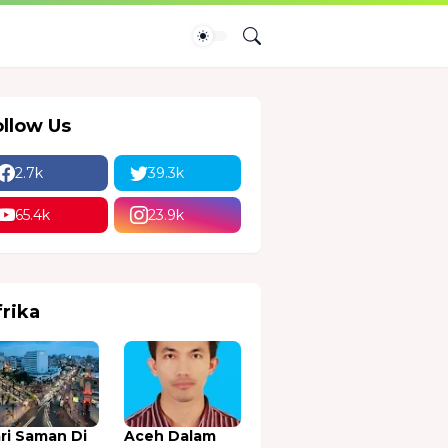
ollow Us
2.7k
39.3k
65.4k
23.9k
frika
ri Saman Di
Aceh Dalam