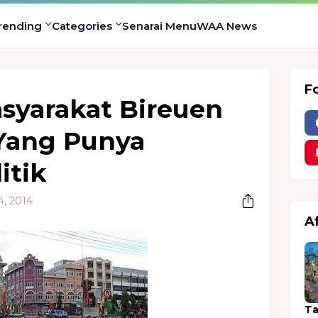
rending
Categories
Senarai Menu
WAA News
F
syarakat Bireuen
 Yang Punya
itik
4, 2014
A
Ta