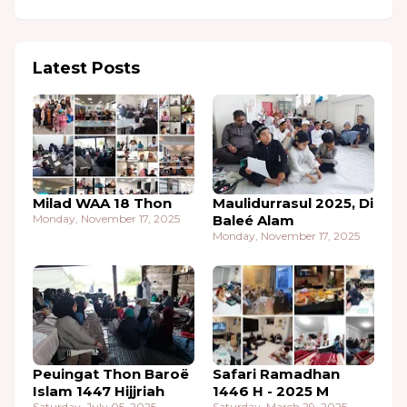
Latest Posts
Milad WAA 18 Thon
Maulidurrasul 2025, Di
Monday, November 17, 2025
Baleé Alam
Monday, November 17, 2025
Peuingat Thon Baroë
Safari Ramadhan
Islam 1447 Hijjriah
1446 H - 2025 M
Saturday, July 05, 2025
Saturday, March 29, 2025