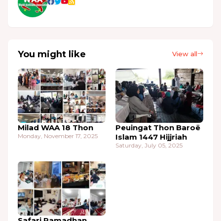
You might like
View all
Milad WAA 18 Thon
Peuingat Thon Baroë
Monday, November 17, 2025
Islam 1447 Hijjriah
Saturday, July 05, 2025
Safari Ramadhan