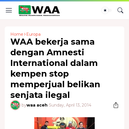
Home
Europa
WAA bekerja sama
dengan Amnesti
International dalam
kempen stop
memperjual belikan
senjata ilegal
by
waa aceh
-
Sunday, April 13, 2014