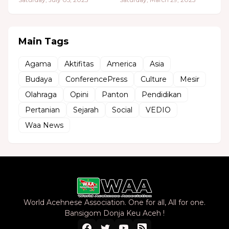
Main Tags
Agama
Aktifitas
America
Asia
Budaya
ConferencePress
Culture
Mesir
Olahraga
Opini
Panton
Pendidikan
Pertanian
Sejarah
Social
VEDIO
Waa News
World Acehnese Association. One for all, All for one.
Bansigom Donja Keu Aceh !