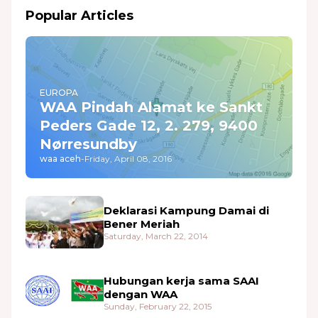
Popular Articles
EUROPA
WAA Pindah Alamat ke Sankt
Peders Gade 12, 2. 279, 9400
Nørresundby
waa aceh
-
Friday, April 08, 2016
Deklarasi Kampung Damai di
Bener Meriah
Saturday, March 22, 2014
Hubungan kerja sama SAAI
dengan WAA
Sunday, February 22, 2015