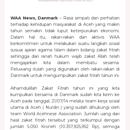
menyerahkan bantuan (Foto M.Nur)
WAA News, Danmark
– Rasa simpati dan perhatian
terhadap kehidupan masyarakat di Aceh yang makin
tahun semakin tidak luput keterpurukan ekonomi.
Dalam hal itu, rakan-rakan dan aktivis WAA
berkomitmen untuk melakukan suatu langkah sosial
susuai ajaran agama Islam dalam bidang zakat fitrah
sehingga dari ranah hukum wajib zakat Allah telah
mengajarkan kita dalam membatu sesama.
Peluwang itulah yang digunakan oleh rakan-rakan di
Danmark untuk mengumpulkan zakat fitrah tahun ini.
Alhamdulillah Zakat Fitrah tahun ini yang kita
kumpulkan bersama di Danmark sudah kita kirim ke
Aceh pada tanggal, 21/07/14 melalui team kerja sosial
utama di Aceh ( Nurdin ) yang sudah dihubungi oleh
team World Acehnese Association. Jumlah uang dari
hasil zakat fitrah tersebut yang terkumpul dengan
jumlah 5.050 Kroneh (10.357,925,952 Rp), semoga