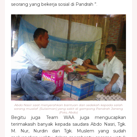
seorang yang bekerja sosial di Pandrah ”
.
Abdo Nasir saat menyerahkan bantuan dan sedekah kepada salah
sorang mualaf (Sulaiman) yang sakit di gampong Pandrah Janeng
(Foto, Abdo)
Begitu juga Team WAA juga mengucapkan
terimakasih banyak kepada saudara Abdo Nasri, Tgk.
M. Nur, Nurdin dan Tgk. Muslem yang sudah