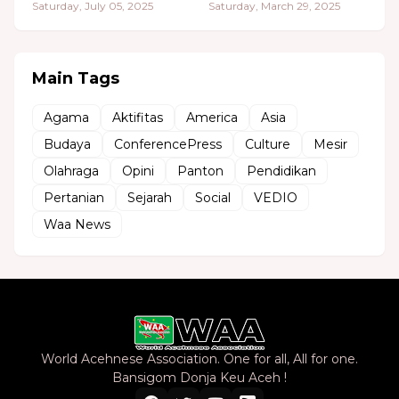
Saturday, July 05, 2025
Saturday, March 29, 2025
Main Tags
Agama
Aktifitas
America
Asia
Budaya
ConferencePress
Culture
Mesir
Olahraga
Opini
Panton
Pendidikan
Pertanian
Sejarah
Social
VEDIO
Waa News
World Acehnese Association. One for all, All for one.
Bansigom Donja Keu Aceh !