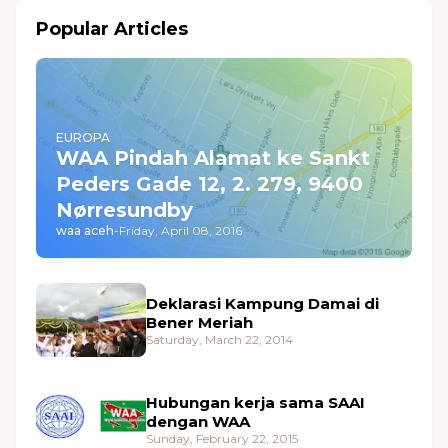
Popular Articles
EUROPA
WAA Pindah Alamat ke Sankt
Peders Gade 12, 2. 279, 9400
Nørresundby
waa aceh
-
Friday, April 08, 2016
Deklarasi Kampung Damai di
Bener Meriah
Saturday, March 22, 2014
Hubungan kerja sama SAAI
dengan WAA
Sunday, February 22, 2015