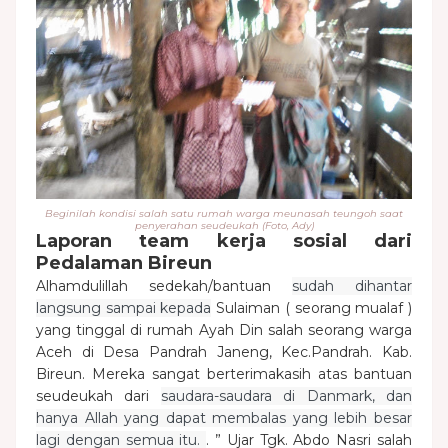
Beginilah kondisi salah satu rumah warga meunasah teungoh saat
penyerahan seudeukah (Foto, Ady)
Laporan team kerja sosial dari
Pedalaman Bireun
Alhamdulillah sedekah/bantuan
sudah dihantar
langsung sampai kepada
Sulaiman ( seorang mualaf )
yang tinggal di rumah Ayah Din salah seorang warga
Aceh di Desa Pandrah Janeng, Kec.Pandrah. Kab.
Bireun. Mereka sangat berterimakasih atas bantuan
seudeukah dari
saudara-saudara di Danmark, dan
hanya Allah yang dapat membalas yang lebih besar
lagi dengan semua itu.
. ” Ujar Tgk. Abdo Nasri salah