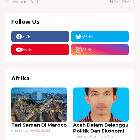
Previous Post
Next Post
Follow Us
2.7k
39.3k
65.4k
23.9k
Afrika
Tari Saman Di Maroco
Aceh Dalam Belenggu
Friday, June 02, 2023
Politik Dan Ekonomi
Tuesday, April 15, 2014