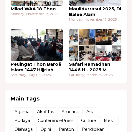
Milad WAA 18 Thon
Maulidurrasul 2025, Di
Monday, November 17, 2025
Baleé Alam
Monday, November 17, 2025
Peuingat Thon Baroë
Safari Ramadhan
Islam 1447 Hijjriah
1446 H - 2025 M
Saturday, July 05, 2025
Saturday, March 29, 2025
Main Tags
Agama
Aktifitas
America
Asia
Budaya
ConferencePress
Culture
Mesir
Olahraga
Opini
Panton
Pendidikan