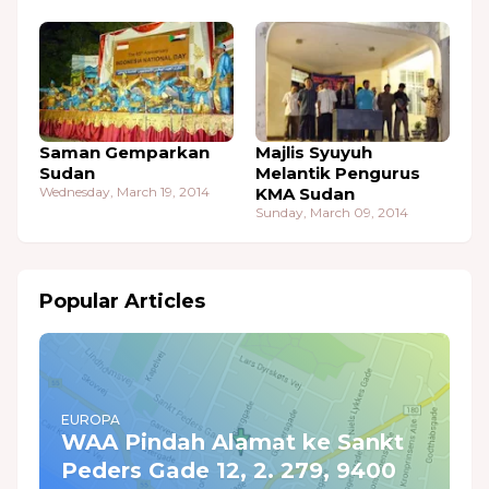
Saman Gemparkan
Majlis Syuyuh
Sudan
Melantik Pengurus
Wednesday, March 19, 2014
KMA Sudan
Sunday, March 09, 2014
Popular Articles
EUROPA
WAA Pindah Alamat ke Sankt
Peders Gade 12, 2. 279, 9400