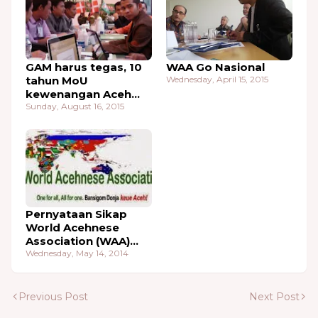
GAM harus tegas, 10
WAA Go Nasional
tahun MoU
Wednesday, April 15, 2015
kewenangan Aceh
masih di permainkan
Sunday, August 16, 2015
Pernyataan Sikap
World Acehnese
Association (WAA)
Dalam Pemilu
Wednesday, May 14, 2014
Legislatif Aceh 2014
Previous Post
Next Post