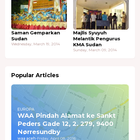
Saman Gemparkan
Majlis Syuyuh
Sudan
Melantik Pengurus
Wednesday, March 19, 2014
KMA Sudan
Sunday, March 09, 2014
Popular Articles
EUROPA
WAA Pindah Alamat ke Sankt
Peders Gade 12, 2. 279, 9400
Nørresundby
waa aceh
-
Friday, April 08, 2016