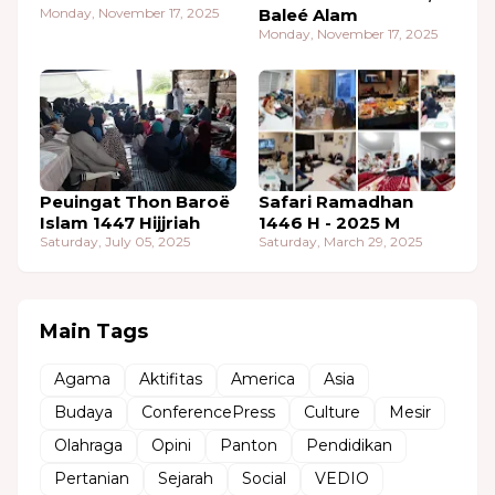
Monday, November 17, 2025
Baleé Alam
Monday, November 17, 2025
Peuingat Thon Baroë
Safari Ramadhan
Islam 1447 Hijjriah
1446 H - 2025 M
Saturday, July 05, 2025
Saturday, March 29, 2025
Main Tags
Agama
Aktifitas
America
Asia
Budaya
ConferencePress
Culture
Mesir
Olahraga
Opini
Panton
Pendidikan
Pertanian
Sejarah
Social
VEDIO