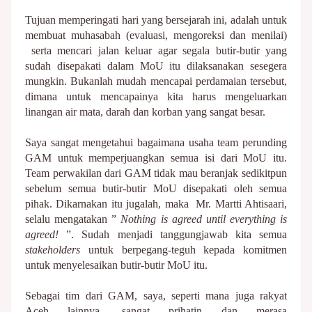
Tujuan memperingati hari yang bersejarah ini, adalah untuk
membuat muhasabah (evaluasi, mengoreksi dan menilai)
serta mencari jalan keluar agar segala butir-butir yang
sudah disepakati dalam MoU itu dilaksanakan sesegera
mungkin. Bukanlah mudah mencapai perdamaian tersebut,
dimana untuk mencapainya kita harus mengeluarkan
linangan air mata, darah dan korban yang sangat besar.
Saya sangat mengetahui bagaimana usaha team perunding
GAM untuk memperjuangkan semua isi dari MoU itu.
Team perwakilan dari GAM tidak mau beranjak sedikitpun
sebelum semua butir-butir MoU disepakati oleh semua
pihak.
Dikarnakan itu jugalah, maka Mr. Martti Ahtisaari,
selalu mengatakan ”
Nothing is agreed until everything is
agreed!
”. Sudah menjadi tanggungjawab kita semua
stakeholders
untuk berpegang-teguh kepada komitmen
untuk menyelesaikan butir-butir MoU itu.
Sebagai tim dari GAM, saya, seperti mana juga rakyat
Aceh lainnya, sangat prihatin dan merasa