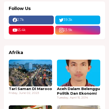
Follow Us
2.7k
39.3k
65.4k
23.9k
Afrika
Tari Saman Di Maroco
Aceh Dalam Belenggu
Friday, June 02, 2023
Politik Dan Ekonomi
Tuesday, April 15, 2014