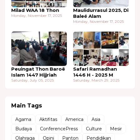
Milad WAA 18 Thon
Maulidurrasul 2025, Di
Monday, November 17, 2025
Baleé Alam
Monday, November 17, 2025
Peuingat Thon Baroë
Safari Ramadhan
Islam 1447 Hijjriah
1446 H - 2025 M
Saturday, July 05, 2025
Saturday, March 29, 2025
Main Tags
Agama
Aktifitas
America
Asia
Budaya
ConferencePress
Culture
Mesir
Olahraga
Opini
Panton
Pendidikan