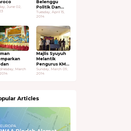
roco
Belenggu
day, June 02,
Politik Dan
23
Ekonomi
Tuesday, April 15,
2014
aman
Majlis Syuyuh
emparkan
Melantik
udan
Pengurus KMA
dnesday, March
Sudan
Sunday, March 09,
 2014
2014
pular Articles
EUROPA