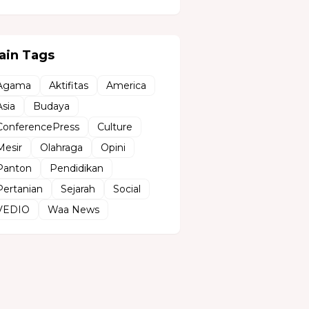
ain Tags
Agama
Aktifitas
America
Asia
Budaya
ConferencePress
Culture
Mesir
Olahraga
Opini
Panton
Pendidikan
Pertanian
Sejarah
Social
VEDIO
Waa News