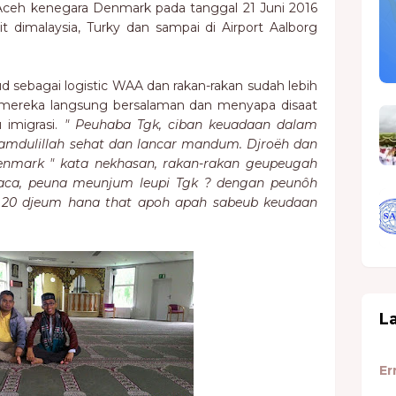
 Aceh kenegara Denmark pada tanggal 21 Juni 2016
it dimalaysia, Turky dan sampai di Airport Aalborg
d sebagai logistic WAA dan rakan-rakan sudah lebih
mereka langsung bersalaman dan menyapa disaat
 imigrasi.
" Peuhaba Tgk, ciban keuadaan dalam
hamdulillah sehat dan lancar mandum. Djroëh dan
enmark " kata nekhasan, rakan-rakan geupeugah
uaca, peuna meunjum leupi Tgk ? dengan peunôh
 20 djeum hana that apoh apah sabeub keudaan
L
Er