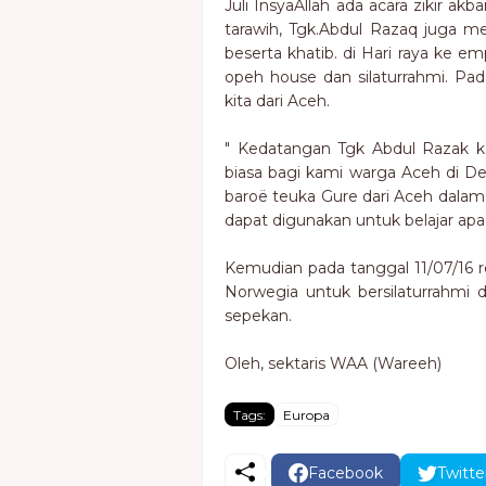
Juli InsyaAllah ada acara zikir a
tarawih, Tgk.Abdul Razaq juga men
beserta khatib. di Hari raya ke 
opeh house dan silaturrahmi. Pad
kita dari Aceh.
" Kedatangan Tgk Abdul Razak 
biasa bagi kami warga Aceh di De
baroë teuka Gure dari Aceh dalam
dapat digunakan untuk belajar apa 
Kemudian pada tanggal 11/07/16 
Norwegia untuk bersilaturrahmi
sepekan.
Oleh, sektaris WAA (Wareeh)
Tags:
Europa
Facebook
Twitte