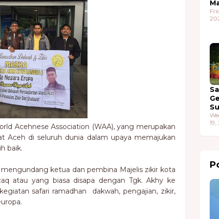
Ma
Fri
20
S
G
S
We
19,
World Acehnese Association (WAA), yang merupakan
yat Aceh di seluruh dunia dalam upaya memajukan
h baik.
Po
 mengundang ketua dan pembina Majelis zikir kota
aq atau yang biasa disapa dengan Tgk. Akhy ke
giatan safari ramadhan dakwah, pengajian, zikir,
europa.