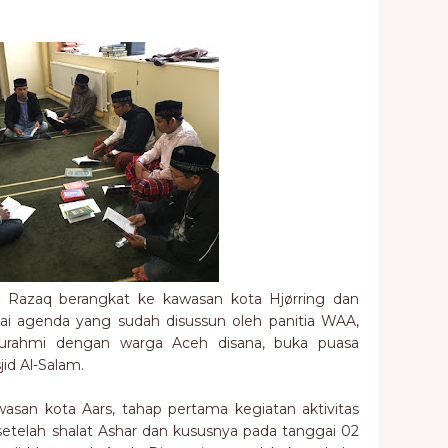
ul Razaq berangkat ke kawasan kota Hjørring dan
uai agenda yang sudah disussun oleh panitia WAA,
Silaturahmi dengan warga Aceh disana, buka puasa
id Al-Salam.
san kota Aars, tahap pertama kegiatan aktivitas
i setelah shalat Ashar dan kususnya pada tanggai 02