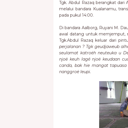
Tgk. Abdul Razaq berangkat dari
melalui bandara Kualanamu, trans
pada pukul 14:00.
Di bandara Aalborg, Ruyani M. Dau
awal datang untuk memjemput, 
Tgk.Abdul Razaq keluar dari pintu
perjalanan ? Tgk geudjaweub al
seulamat katroëh neuteuka u D
njoë keuh lagé njoë keudaan c
canda, bak hie mangat tapuasa
nanggroë leupi.