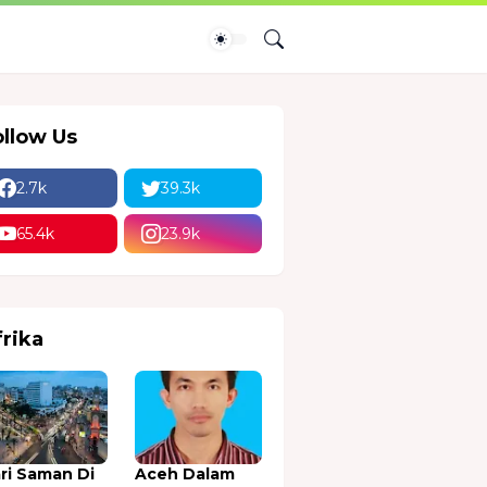
ollow Us
2.7k
39.3k
65.4k
23.9k
frika
ri Saman Di
Aceh Dalam