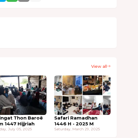
View all
ingat Thon Baroë
Safari Ramadhan
m 1447 Hijjriah
1446 H - 2025 M
day, July 05, 2025
Saturday, March 29, 2025