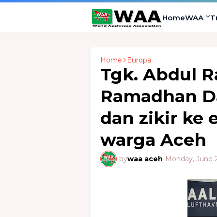
Home
WAA
T
Home
Europa
Tgk. Abdul R
Ramadhan Da
dan zikir ke
warga Aceh
by
waa aceh
-
Monday, June 2