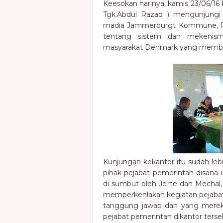
Keesokan harinya, kamis 23/06/1
Tgk.Abdul Razaq ) mengunjungi 
madia Jammerburgt Kommune, Reg
tentang sistem dan mekenisme
masyarakat Denmark yang membut
Kunjungan kekantor itu sudah le
pihak pejabat pemerintah disan
di sumbut oleh Jerte dan Mechal, 
memperkenlakan kegiatan pejabat 
tanggung jawab dan yang mereka
pejabat pemerintah dikantor ters