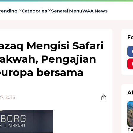
rending
Categories
Senarai Menu
WAA News
F
azaq Mengisi Safari
kwah, Pengajian
 europa bersama
A
7, 2016
Ta