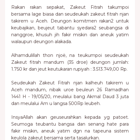
Rakan rakan sepakat, Zakeut Fitrah takumpoi
bersama lage biasa dan seudeukah zakeut fitrah njan
takirem u Aceh. Deungon komitmen rakan2 untuk
keubajikan, beujeut tabantu syedara2 seubangsa di
nanggroe, khusuh jih fakir miskin dan aneuk yatim
walaupun deungon alakada.
Alhamdulillah thon njoë, na teukumpoi seudeukah
Zakeut fitrah mandum (35 droe) deungon jumlah:
1.750 kr dan jeut keutukaran rupiyah : 3.513.749,00 Rp.
Seudeukah Zakeut Fitrah njan kalheuh takirem u
Aceh mandum, nibak uroe beuleun 26 Ramadhan
1441 H - 19/05/20, meulalui bang Akmal Daud 3 juta
dan meulalui Am u langsa 500Rp leubeh.
InsyaAllah akan geuseurahkan kepada yg patoet.
Seumoga teubantu bangsa dan senang hate para
fakir miskin, aneuk yatim dgn na tapeuna sistem
keulola zakeut bersama serta tasalurkan.