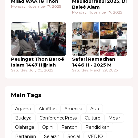
Milad WAA 18 Thon
Maulidurrasul 2025, Di
Monday, November 17, 2025
Baleé Alam
Monday, November 17, 2025
Peuingat Thon Baroë
Safari Ramadhan
Islam 1447 Hijjriah
1446 H - 2025 M
Saturday, July 05, 2025
Saturday, March 29, 2025
Main Tags
Agama
Aktifitas
America
Asia
Budaya
ConferencePress
Culture
Mesir
Olahraga
Opini
Panton
Pendidikan
Pertanian
Sejarah
Social
VEDIO