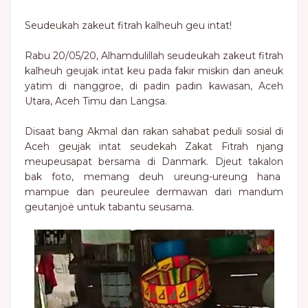
Seudeukah zakeut fitrah kalheuh geu intat!
Rabu 20/05/20, Alhamdulillah seudeukah zakeut fitrah
kalheuh geujak intat keu pada fakir miskin dan aneuk
yatim di nanggroe, di padin padin kawasan, Aceh
Utara, Aceh Timu dan Langsa.
Disaat bang Akmal dan rakan sahabat peduli sosial di
Aceh geujak intat seudekah Zakat Fitrah njang
meupeusapat bersama di Danmark. Djeut takalon
bak foto, memang deuh ureung-ureung hana
mampue dan peureulee dermawan dari mandum
geutanjoë untuk tabantu seusama.