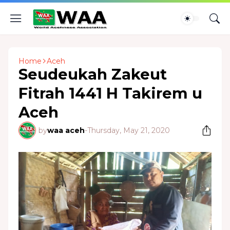
Home
Aceh
Seudeukah Zakeut
Fitrah 1441 H Takirem u
Aceh
by
waa aceh
-
Thursday, May 21, 2020