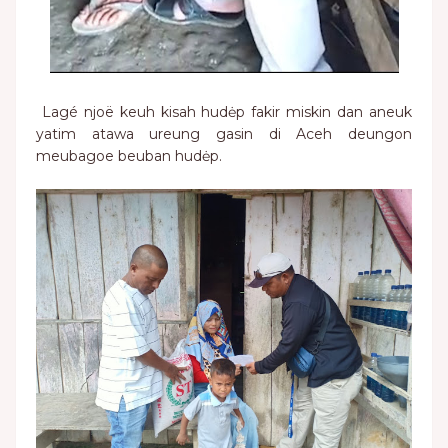
Lagé njoë keuh kisah hudėp fakir miskin dan aneuk
yatim atawa ureung gasin di Aceh deungon
meubagoe beuban hudėp.