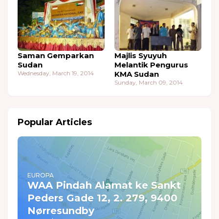
Saman Gemparkan
Majlis Syuyuh
Sudan
Melantik Pengurus
Wednesday, March 19, 2014
KMA Sudan
Sunday, March 09, 2014
Popular Articles
EUROPA
WAA Pindah Alamat ke Sankt
Peders Gade 12, 2. 279, 9400
Nørresundby