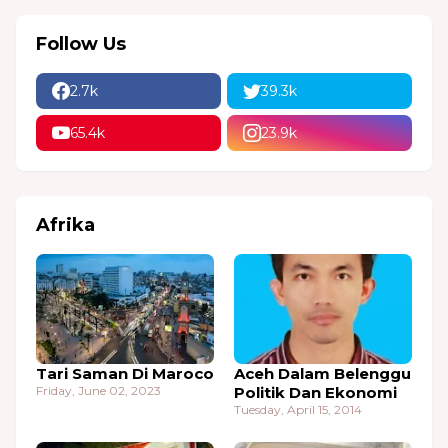
Follow Us
2.7k
39.3k
65.4k
23.9k
Afrika
Tari Saman Di Maroco
Aceh Dalam Belenggu
Friday, June 02, 2023
Politik Dan Ekonomi
Tuesday, April 15, 2014