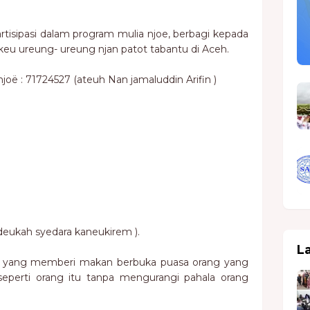
artisipasi dalam program mulia njoe, berbagi kepada
 keu ureung- ureung njan patot tabantu di Aceh.
oë : 71724527 (ateuh Nan jamaluddin Arifin )
udeukah syedara kaneukirem ).
L
apa yang memberi makan berbuka puasa orang yang
seperti orang itu tanpa mengurangi pahala orang