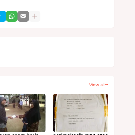
r
View all