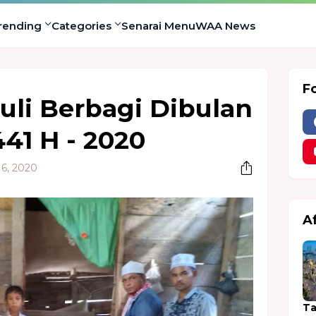
rending
Categories
Senarai Menu
WAA News
F
li Berbagi Dibulan
41 H - 2020
16, 2020
A
Ta