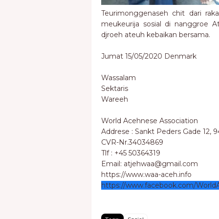
Teurimonggenaseh chit dari ra
meukeurija sosial di nanggroe 
djroeh ateuh kebaikan bersama.
Jumat 15/05/2020 Denmark
Wassalam
Sektaris
Wareeh
World Acehnese Association
Addrese : Sankt Peders Gade 12, 
CVR-Nr.34034869
Tlf : +45 50364319
Email: atjehwaa@gmail.com
https://www.waa-aceh.info
https://www.facebook.com/World