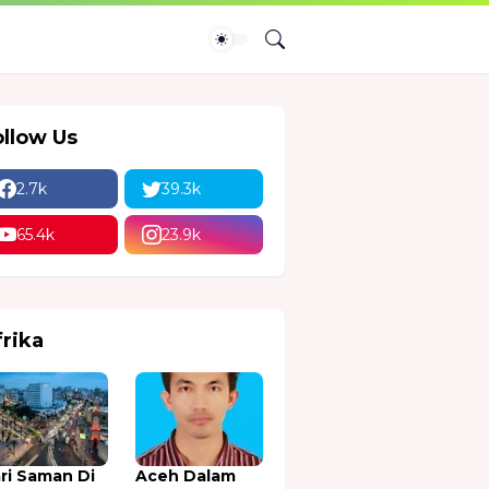
ollow Us
2.7k
39.3k
65.4k
23.9k
frika
ri Saman Di
Aceh Dalam