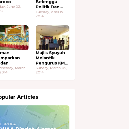
roco
Belenggu
day, June 02,
Politik Dan
23
Ekonomi
Tuesday, April 15,
2014
aman
Majlis Syuyuh
emparkan
Melantik
udan
Pengurus KMA
dnesday, March
Sudan
Sunday, March 09,
 2014
2014
pular Articles
EUROPA