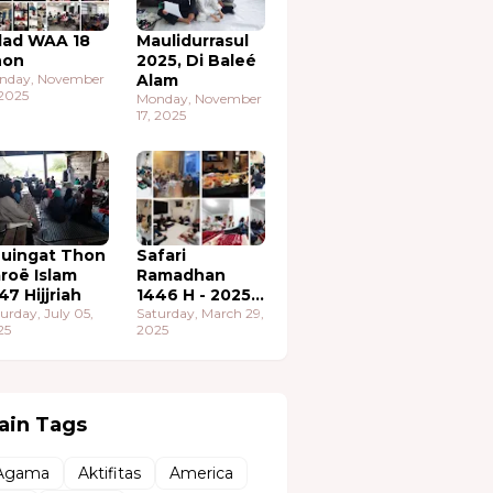
lad WAA 18
Maulidurrasul
hon
2025, Di Baleé
nday, November
Alam
 2025
Monday, November
17, 2025
uingat Thon
Safari
roë Islam
Ramadhan
47 Hijjriah
1446 H - 2025
urday, July 05,
M
Saturday, March 29,
25
2025
ain Tags
Agama
Aktifitas
America