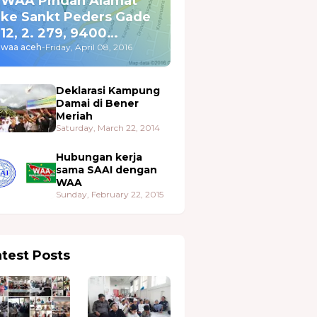
WAA Pindah Alamat
ke Sankt Peders Gade
12, 2. 279, 9400
Nørresundby
waa aceh
-
Friday, April 08, 2016
Deklarasi Kampung
Damai di Bener
Meriah
Saturday, March 22, 2014
Hubungan kerja
sama SAAI dengan
WAA
Sunday, February 22, 2015
atest Posts