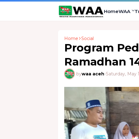
Home
WAA
T
Home
Social
Program Pedu
Ramadhan 14
by
waa aceh
-
Saturday, May 