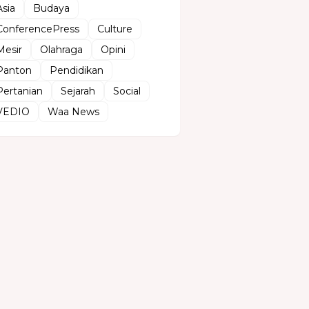
Asia
Budaya
ConferencePress
Culture
Mesir
Olahraga
Opini
Panton
Pendidikan
Pertanian
Sejarah
Social
VEDIO
Waa News