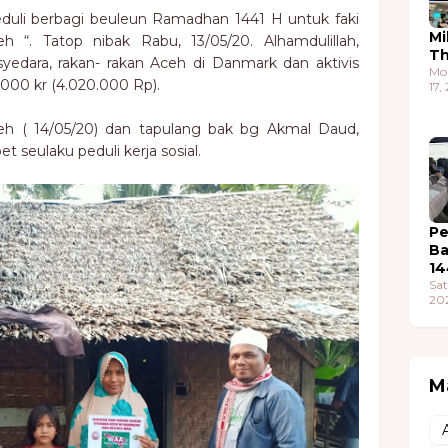
duli berbagi beuleun Ramadhan 1441 H untuk faki
Mi
 “. Tatop nibak Rabu, 13/05/20. Alhamdulillah,
T
yedara, rakan- rakan Aceh di Danmark dan aktivis
Mo
00 kr (4.020.000 Rp).
17,
h ( 14/05/20) dan tapulang bak bg Akmal Daud,
 seulaku peduli kerja sosial.
Pe
Ba
14
Sat
20
M