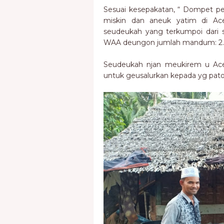
Sesuai kesepakatan, “ Dompet pe
miskin dan aneuk yatim di Aceh
seudeukah yang terkumpoi dari s
WAA deungon jumlah mandum: 2.0
Seudeukah njan meukirem u Ace
untuk geusalurkan kepada yg patoet