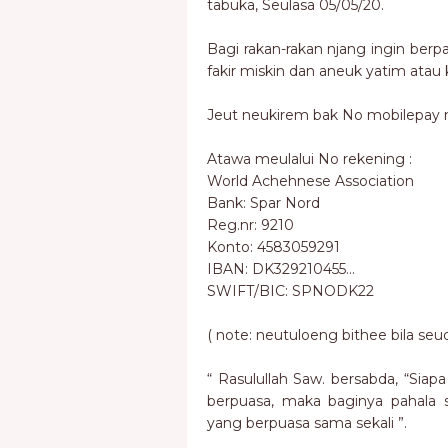
tabuka, Seulasa 05/05/20.
Bagi rakan-rakan njang ingin berp
fakir miskin dan aneuk yatim atau
Jeut neukirem bak No mobilepay nj
Atawa meulalui No rekening :
World Achehnese Association
Bank: Spar Nord
Reg.nr: 9210
Konto: 4583059291
IBAN: DK329210455...
SWIFT/BIC: SPNODK22
( note: neutuloeng bithee bila se
“ Rasulullah Saw. bersabda, “Si
berpuasa, maka baginya pahala 
yang berpuasa sama sekali ”.