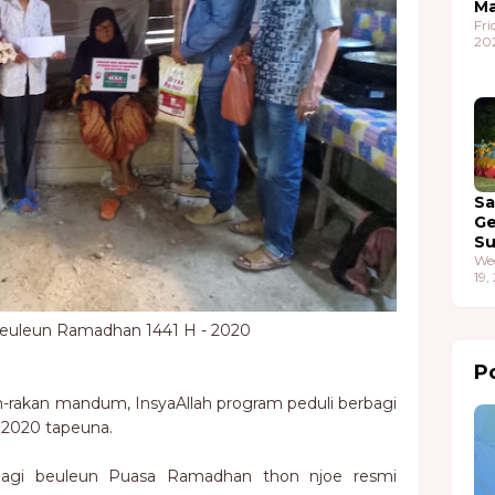
Ma
Fri
20
S
G
S
We
19,
 beuleun Ramadhan 1441 H - 2020
Po
-rakan mandum, InsyaAllah program peduli berbagi
 2020 tapeuna.
agi beuleun Puasa Ramadhan thon njoe resmi