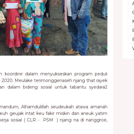
am koordinir dalam menyukseskan program peduli
- 2020. Meulake terimonggenaseh njang that rayek
an dalam bideng sosial untuk tabantu syedara2
mandum, Alhamdulillah seudeukah atawa amanah
euh geujak intat keu fakir miskin dan aneuk yatim
erja sosial ( CLR - PSM ) njang na di nanggroe,