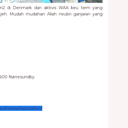
kan2 di Denmark dan aktivis WAA keu tiem yang
Atjeh. Mudah mudahan Allah neubri ganjaran yang
9400 Nørresundby.
AcehneseAssociation/