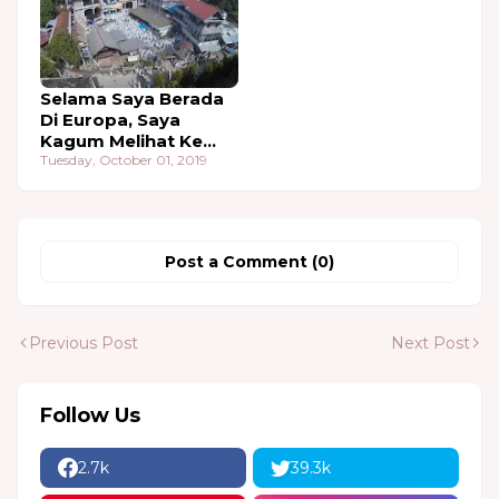
Selama Saya Berada
Di Europa, Saya
Kagum Melihat Ke
Aceh-an Ditempat Itu
Tuesday, October 01, 2019
Post a Comment (0)
Previous Post
Next Post
Follow Us
2.7k
39.3k