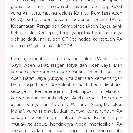
oleh ‘orang tak dikenal’ (OTK). Kedua, pelemparan
granat ke rumah sejumlah mantan petinggi GAM
yang kini tertampung dalam Komite Peralihan Aceh
(KPA). Ketiga, pembakaran beberapa posko PA di
Kecamatan Panga dan Sampoinet (Aceh Jaya), akhir
Febuari lalu. Keempat, teror yang tak henti-hentinya
oleh serdadu, milisi, dan OTK terhadap konstituen PA
di Tanah Gayo, sejak Juli 2008.
Kelima, vandalisasi baliho-baliho caleg PA di Tanah
Gayo, Aceh Barat, Nagan Raya dan Aceh Jaya. Dan
keenam, pembubaran pertemuan PA oleh polisi di
Aceh Barat Daya (Abdya). Kita berharap kemenangan
PA ditingkat dan Demokrat di aceh tidak dipahami
sebagai kemenangan kelompok, melainkan
kemenangan seluruh rakyat Aceh, seperti tercermin
dalam pernyataan Ketua DPA Partai Aceh, Muzakkir
Manaf, yang menyebutkan bahwa kemenangan PA
sebagai kemenangan rakyat Aceh. Kemenangan
mutlak tersebut, hendaknya tidak menjadikan PA
merasa sudah di atas angin, dan karena itu