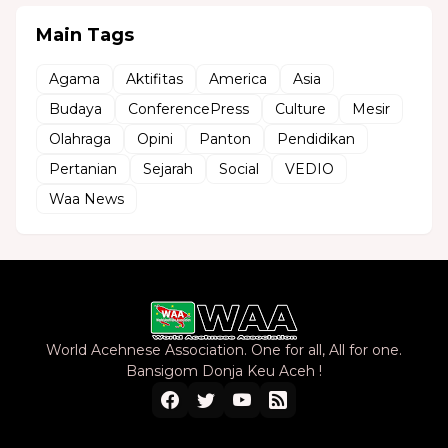
Main Tags
Agama
Aktifitas
America
Asia
Budaya
ConferencePress
Culture
Mesir
Olahraga
Opini
Panton
Pendidikan
Pertanian
Sejarah
Social
VEDIO
Waa News
World Acehnese Association. One for all, All for one.
Bansigom Donja Keu Aceh !