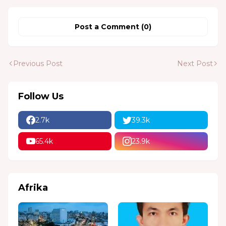
Post a Comment (0)
Previous Post
Next Post
Follow Us
2.7k
39.3k
65.4k
23.9k
Afrika