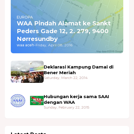
EUROPA
WAA Pindah Alamat ke Sankt
Peders Gade 12, 2. 279, 9400
Nørresundby
waa aceh
-
Friday, April 08, 2016
Deklarasi Kampung Damai di
Bener Meriah
Saturday, March 22, 2014
Hubungan kerja sama SAAI
dengan WAA
Sunday, February 22, 2015