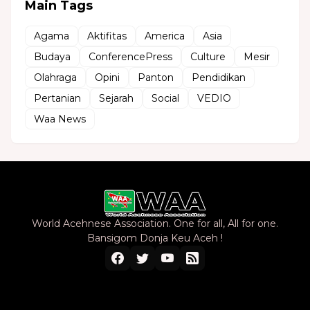
Main Tags
Agama
Aktifitas
America
Asia
Budaya
ConferencePress
Culture
Mesir
Olahraga
Opini
Panton
Pendidikan
Pertanian
Sejarah
Social
VEDIO
Waa News
World Acehnese Association. One for all, All for one.
Bansigom Donja Keu Aceh !