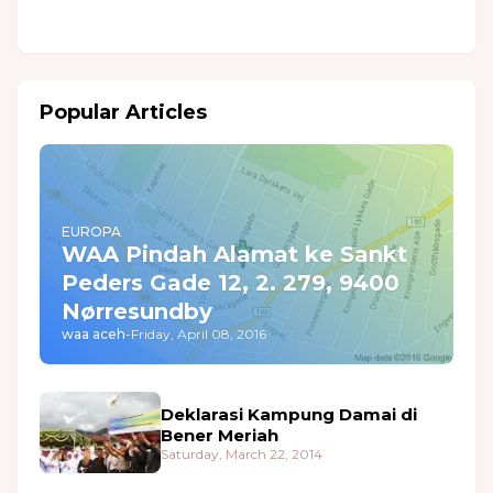
Peders Gade 12, 2. 279, 9400
Nørresundby
waa aceh
-
Friday, April 08, 2016
Deklarasi Kampung Damai di
Bener Meriah
Saturday, March 22, 2014
Hubungan kerja sama SAAI
dengan WAA
Sunday, February 22, 2015
Latest Posts