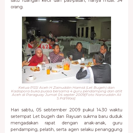
satu ruangan kecil dan pas-pasan, hanya muat 34
orang.
Ketua PSSI Aceh H Zainuddin Hamid (Let Bugeh) dan
Kadispora buka puasa bersama 4 guru pendamping dan atlit
Aceh di Paraguay Jumat 04 septer 2009[Foto Narsruddin Ali
S.Pd/Waa].
Hari sabtu, 05 sebtember 2009 pukul 14.30 waktu
setempat Let bugeh dan Rayuan sukma baru duduk
mengadakan rapat dengan anak-anak, guru
pendamping, pelatih, serta agen selaku penanggung