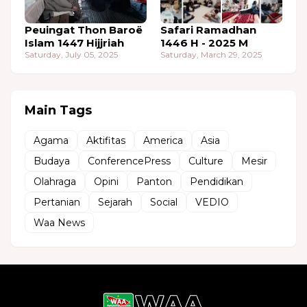
Olahraga
Opini
Panton
Pendidikan
Pertanian
Sejarah
Social
VEDIO
Waa News
World Acehnese Association. One for all, All for one.
Bansigom Donja Keu Aceh !
Home
About Us
Privacy Policy
Contact Us
Design by -
WAA TEAM