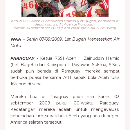
Ketua PSSI Aceh H Zainuddin Hamid (Let Bugeh) berbicara di
depan para atlit Aceh di Paraguay
Jumat 04 september 2009 [Foto Nasruddin Ali, S.Pd- Waa].
WAA
–
Senin 07/09/2009, Let Bugeh Meneteskan Air
Mata
PARAGUAY
- Ketua PSSI Aceh H Zainuddin Hamid
(Let Bugeh) dan Kadispora T Rayuwan Sukma, S.Sos
sudah pun berada di Paraguay, mereka sempat
berbuka puasa bersama Atlit sepak bola Aceh Usia
16tahun di sana.
Mereka tiba di Paraguay pada hari kamis 03
sebtember 2009 pukul 00-waktu Paraguay.
Kedatangan mereka adalah untuk mengevaluasi
keberadaan Tim sepak bola Aceh yang ada di negeri
America selatan tersebut.