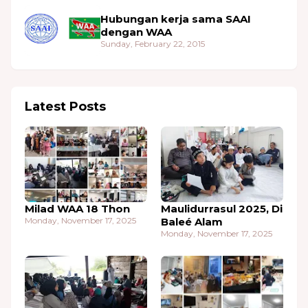
Milad WAA 18 Thon
Maulidurrasul 2025, Di
Monday, November 17, 2025
Baleé Alam
Monday, November 17, 2025
Peuingat Thon Baroë
Safari Ramadhan
Islam 1447 Hijjriah
1446 H - 2025 M
Saturday, July 05, 2025
Saturday, March 29, 2025
Main Tags
Agama
Aktifitas
America
Asia
Budaya
ConferencePress
Culture
Mesir